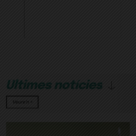
Últimes notícies
Veure'n +