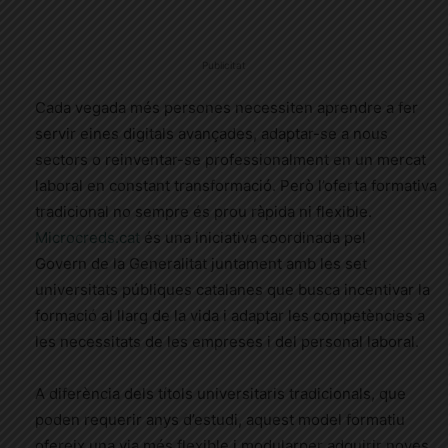
Publicitat
Cada vegada més persones necessiten aprendre a fer
servir eines digitals avançades, adaptar-se a nous
sectors o reinventar-se professionalment en un mercat
laboral en constant transformació. Però l’oferta formativa
tradicional no sempre és prou ràpida ni flexible.
Microcreds.cat
és una iniciativa coordinada pel
Govern de la Generalitat juntament amb les set
universitats públiques catalanes que busca incentivar la
formació al llarg de la vida i adaptar les competències a
les necessitats de les empreses i del personal laboral.
A diferència dels títols universitaris tradicionals, que
poden requerir anys d’estudi, aquest model formatiu
ofereix una via més flexible i modularper adquirir noves