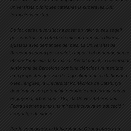
universitats públiques catalanes ja supera les 200
formacions curtes
.
De fet, cada universitat ha posat en valor el seu segell
per construir una oferta de microcredencials diversa i
ajustada a les demandes del país. La Universitat de
Barcelona aposta per la salut, l’esport i el benestar, sense
oblidar l’empresa, la farmàcia i l’àmbit social; la Universitat
Autònoma de Barcelona combina ciències i humanitats
amb propostes que van de l’agroalimentació a la filosofia
o les llengües; la Universitat Politècnica de Catalunya
desplega el seu potencial tecnològic amb formacions en
enginyeria, urbanisme i TIC; i la Universitat Pompeu
Fabra s’estrena amb una mirada inclusiva en educació i
llenguatge de signes.
Per la seva banda, la Universitat de Girona ofereix un