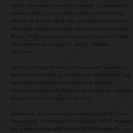
ventall transversal que integra lideratge, IA, sostenibilitat
i comunicació; la Universitat de Lleida se centra en les
ciències de la salut i de la vida, amb especial atenció a la
infermeria i l’atenció sanitària; mentre que la Universitat
Rovira i Virgili connecta la formació amb el territori, amb
microcredencials en logística, dades, lideratge i
viticultura.
Les microcredencials són una eina clau per respondre a
l’acceleració tecnològica, els reptes de sostenibilitat i les
necessitats d’actualització professional. Faciliten
itineraris formatius més flexibles, personalitzats i alineats
amb les oportunitats laborals del futur.
Microcreds.cat és una iniciativa emmarcada en el Pla de
Recuperació, Transformació i Resiliència (PRTR), finançat
per la Unió Europea amb els fons NextGenerationEU, com