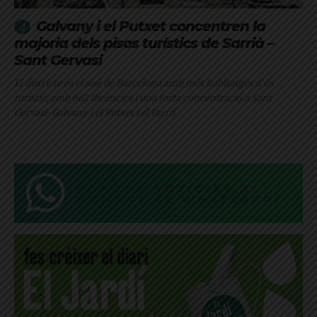
Galvany i el Putxet concentren la
majoria dels pisos turístics de Sarrià –
Sant Gervasi
El districte és el sisè de Barcelona amb més habitatges d’ús
turístic, amb 662 llicències i una forta concentració a Sant
Gervasi-Galvany i el Putxet i el Farró
REP LES NOTÍCIES AL
MOMENT AL WHATSAPP!