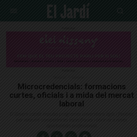
Publicitat
Publicitat
Destacat
General
Microcredencials: formacions
curtes, oficials i a mida del mercat
laboral
El Govern català impulsa programes universitaris àgils i flexibles
per adquirir competències específiques i obrir-se a noves
oportunitats professionals