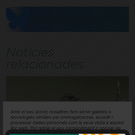
ARA, TAMBÉ ENS POTS
SEGUIR A BLUESKY!
Notícies
relacionades
Amb el seu acord, nosaltres fem servir galetes o
tecnologies similars per emmagatzemar, accedir i
processar dades personals com la seva visita a aquest
lloc web. Pot retirar el seu consentiment o oposar-se
al processament de dades basat en interessos