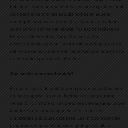
habilitats i donar un nou impuls a la carrera professional.
Això permet centrar els estudis només en aquells
continguts necessaris per millorar l’ocupació o adaptar-
se als canvis del mercat laboral. Per a la consellera de
Recerca i Universitats, Núria Montserrat, les
microcredencials posen “la formació contínua al centre
del model de país, que entén l’educació com una eina de
transformació personal i col·lectiva”.
Què són les microcredencials?
És una formació de qualitat per a persones adultes amb
titulació superior o sense, flexible i de curta durada
(entre 25 i 375 hores). Les persones interessades poden
inscriure’s en cursos específics oferts per les
universitats públiques catalanes. Les microcredencials
proporcionen una certificació digital que detalla les