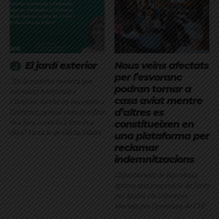
El jardí exterior
Nous veïns afectats
per l’esvoranc
"De la mateixa manera que
podran tornar a
necessito harmonia a
casa aviat mentre
l’interior, també en necessito a
d’altres es
l’exterior, perquè com és a dins
és a fora i com és a fora és a
constitueixen en
dins": l'article de Glòria Vilalta
una plataforma per
reclamar
indemnitzacions
L’Ajuntament de Barcelona
aprova una proposició de Junts
per ajudar els comerços
afectats per l'esvoranc de l'L9