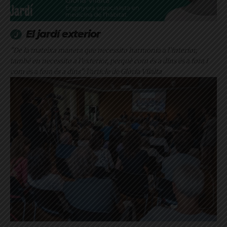
El jardí exterior
"De la mateixa manera que necessito harmonia a l’interior,
també en necessito a l’exterior, perquè com és a dins és a fora i
com és a fora és a dins": l'article de Glòria Vilalta