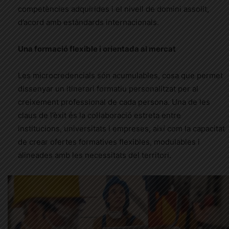
competències adquirides i el nivell de domini assolit,
d’acord amb estàndards internacionals.
Una formació flexible i orientada al mercat
Les microcredencials són acumulables, cosa que permet
dissenyar un itinerari formatiu personalitzat per al
creixement professional de cada persona. Una de les
claus de l’èxit és la col·laboració estreta entre
institucions, universitats i empreses, així com la capacitat
de crear ofertes formatives flexibles, modulables i
alineades amb les necessitats del territori.