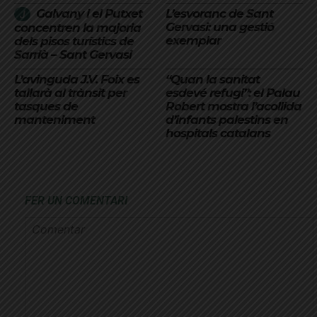
Galvany i el Putxet
L’esvoranc de Sant
Gervasi: una gestió
concentren la majoria
exemplar
dels pisos turístics de
Sarrià – Sant Gervasi
L’avinguda J.V. Foix es
“Quan la sanitat
tallarà al trànsit per
esdevé refugi”: el Palau
tasques de
Robert mostra l’acollida
manteniment
d’infants palestins en
hospitals catalans
FER UN COMENTARI