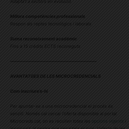
Adapta’t a sectors en evolució
Millora competències professionals
Respon als reptes tecnològics i laborals
Suma reconeixement acadèmic
Fins a 15 crèdits ECTS reconeguts
————————————————————
AVANTATGES DE LES MICROCREDENCIALS
Com inscriure’s-hi
Per apuntar-se a una microcredencial el procés és
senzill. Només cal cercar l’oferta disponible al portal
Microcreds.cat, on es recullen totes les
opcions vigents
i
inscriure’s al centre que imparteix el curs. L’oferta de les