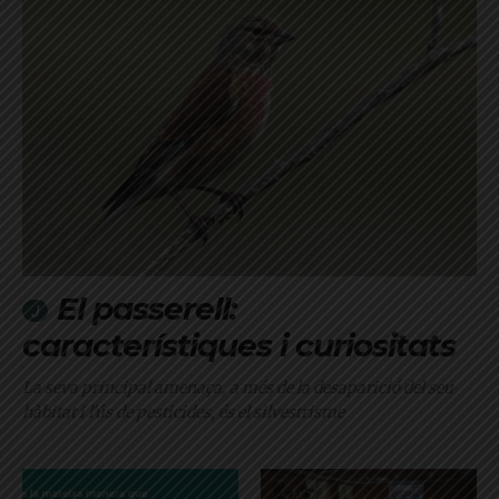
El passerell:
característiques i curiositats
La seva principal amenaça, a més de la desaparició del seu
hàbitat i l'ús de pesticides, és el silvestrisme