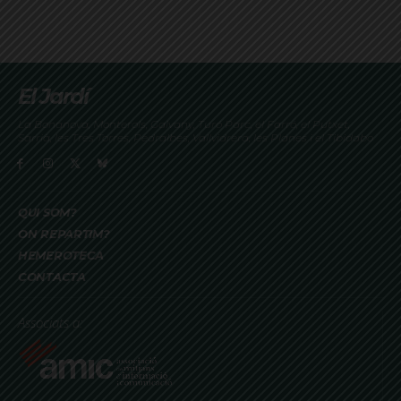
El Jardí
La Bonanova, Monterols, Galvany, Turó Parc, el Farró, el Putxet,
Sarrià, les Tres Torres, Pedralbes, Vallvidrera, les Planes i el Tibidabo
QUI SOM?
ON REPARTIM?
HEMEROTECA
CONTACTA
Associats a: