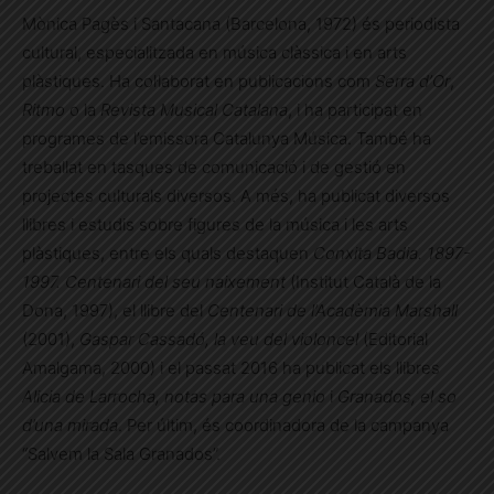
Mònica Pagès i Santacana (Barcelona, 1972) és periodista
cultural, especialitzada en música clàssica i en arts
plàstiques. Ha col·laborat en publicacions com
Serra d’Or
,
Ritmo
o la
Revista Musical Catalana
, i ha participat en
programes de l’emissora Catalunya Música. També ha
treballat en tasques de comunicació i de gestió en
projectes culturals diversos. A més, ha publicat diversos
llibres i estudis sobre figures de la música i les arts
plàstiques, entre els quals destaquen
Conxita Badia. 1897-
1997. Centenari del seu naixement
(Institut Català de la
Dona, 1997), el llibre del
Centenari de l’Acadèmia Marshall
(2001),
Gaspar Cassadó, la veu del violoncel
(Editorial
Amalgama, 2000) i el passat 2016 ha publicat els llibres
Alicia de Larrocha, notas para una genio
i
Granados, el so
d’una mirada
. Per últim, és coordinadora de la campanya
“Salvem la Sala Granados”.