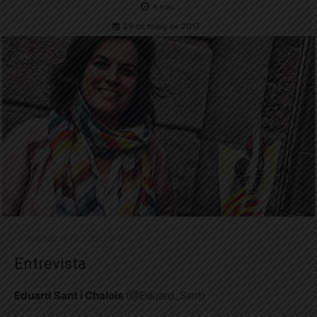
6
min.
29 de maig de 2017
Publicat el 29.5.2017 9:00
Entrevista
Eduard Sant i Chalois
(@Eduard_Sant)