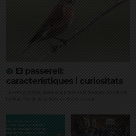
El passerell:
característiques i curiositats
La seva principal amenaça, a més de la desaparició del seu
hàbitat i l'ús de pesticides, és el silvestrisme