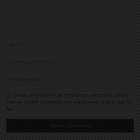
Comentar
No
Co
ele
Pà
we
Deseu el meu nom, el meu correu electrònic i el lloc
web en aquest navegador per a la propera vegada que ho
faci.