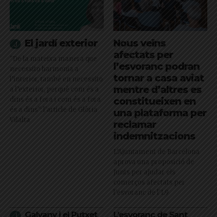
El jardí exterior
Nous veïns
afectats per
"De la mateixa manera que
l’esvoranc podran
necessito harmonia a
tornar a casa aviat
l’interior, també en necessito
mentre d’altres es
a l’exterior, perquè com és a
dins és a fora i com és a fora
constitueixen en
és a dins": l'article de Glòria
una plataforma per
Vilalta
reclamar
indemnitzacions
L’Ajuntament de Barcelona
aprova una proposició de
Junts per ajudar els
comerços afectats per
l'esvoranc de l'L9
Galvany i el Putxet
L’esvoranc de Sant