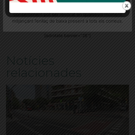
seu consentiment explícit per rebre comunicacions
informatives relacionades amb el servei. Aquest
consentiment pot ser revocat en qualsevol moment
mitjançant l’enllaç de baixa present a tots els correus.
[adrotate banner="28"]
Notícies
relacionades