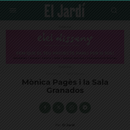
Publicitat
Publicitat
Entrevistes
Sant Gervasi
Mònica Pagès i la Sala
Granados
Per
El Jardí