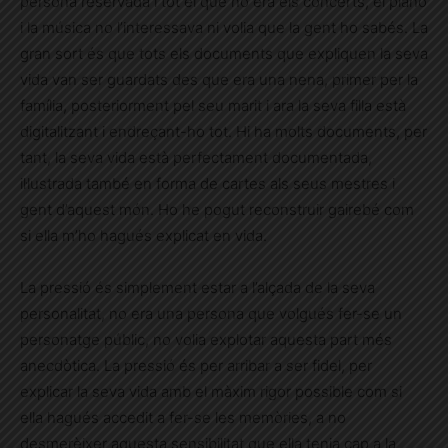
persona reservada i tot el que no era els concerts, el piano
i la música no l’interessava ni volia que la gent ho sabés. La
gran sort és que tots els documents que expliquen la seva
vida van ser guardats des que era una nena, primer per la
família, posteriorment pel seu marit i ara la seva filla està
digitalitzant i endreçant-ho tot. Hi ha molts documents, per
tant, la seva vida està perfectament documentada,
il·lustrada també en forma de cartes als seus mestres i
gent d’aquest món. Ho he pogut reconstruir gairebé com
si ella m’ho hagués explicat en vida.
La pressió és simplement estar a l’alçada de la seva
personalitat, no era una persona que volgués fer-se un
personatge públic, no volia explotar aquesta part més
anecdòtica. La pressió és per arribar a ser fidel, per
explicar la seva vida amb el màxim rigor possible com si
ella hagués accedit a fer-se les memòries, a no
desmerèixer aquesta sensibilitat que ella tenia cap a la