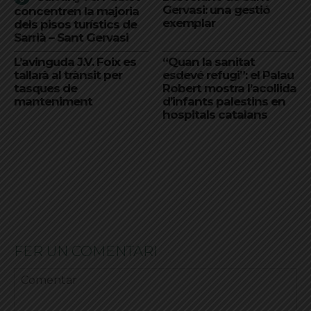
Gervasi: una gestió
concentren la majoria
exemplar
dels pisos turístics de
Sarrià – Sant Gervasi
L’avinguda J.V. Foix es
“Quan la sanitat
tallarà al trànsit per
esdevé refugi”: el Palau
tasques de
Robert mostra l’acollida
manteniment
d’infants palestins en
hospitals catalans
FER UN COMENTARI