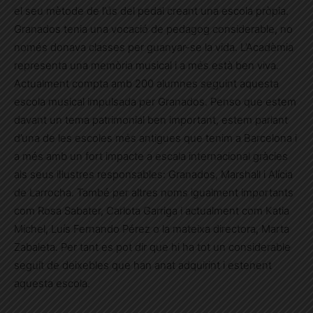
el seu mètode de l’ús del pedal creant una escola pròpia.
Granados tenia una vocació de pedagog considerable, no
només donava classes per guanyar-se la vida. L’Acadèmia
representa una memòria musical i a més està ben viva.
Actualment compta amb 200 alumnes seguint aquesta
escola musical impulsada per Granados. Penso que estem
davant un tema patrimonial ben important, estem parlant
d’una de les escoles més antigues que tenim a Barcelona i
a més amb un fort impacte a escala internacional gràcies
als seus il·lustres responsables: Granados, Marshall i Alícia
de Larrocha. També per altres noms igualment importants
com Rosa Sabater, Carlota Garriga i actualment com Katia
Michel, Luís Fernando Pérez o la mateixa directora, Marta
Zabaleta. Per tant es pot dir que hi ha tot un considerable
seguit de deixebles que han anat adquirint i estenent
aquesta escola.