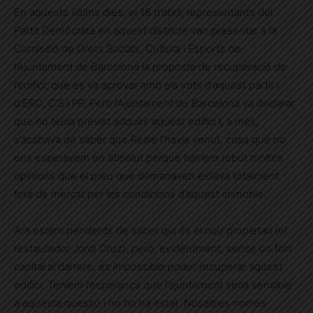
En aquests últims dies, el 18 d’abril, representants del
Partit Demòcrata en aquest districte van presentar a la
Comissió de Drets Socials, Cultura i Esports de
l’Ajuntament de Barcelona la proposta de recuperació de
l’edifici, que es va aprovar amb els vots d’aquest partit i
d’ERC, C’S i PP. Però l’Ajuntament de Barcelona va declarar
que no tenia previst adquirir aquest edifici i, a més,
s’acabava de saber que Reale l’havia venut, cosa que no
ens esperàvem en absolut perquè havíem rebut moltes
opinions que el preu que demanaven estava totalment
fora de mercat per les condicions d’aquest immoble.
Ara estem pendents de saber qui és el nou propietari (el
restaurador Jordi Cruz), però, evidentment, sense un fort
capital al darrere, és impossible poder recuperar aquest
edifici. Teníem l’esperança que l’ajuntament seria sensible
a aquesta qüestió i no ho ha estat. Nosaltres només