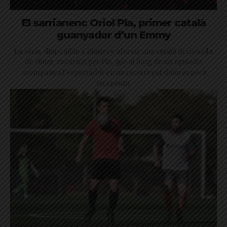
El sarrianenc Oriol Pla, primer català
guanyador d’un Emmy
La sèrie, disponible a Disney+, ofereix una versió ficcionada
de Giner, encarnat per Pla, que al llarg de sis episodis
acompanya l’espectador en un recorregut dolorós però
terapèutic