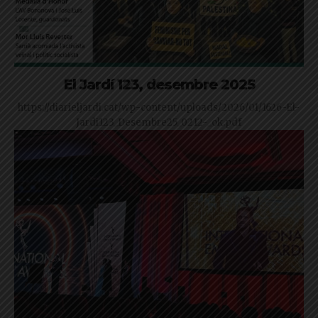
El Jardí 123, desembre 2025
https://diarieljardi.cat/wp-content/uploads/2026/01/1626-El-
Jardi123_Desembre25_0212-_ok.pdf