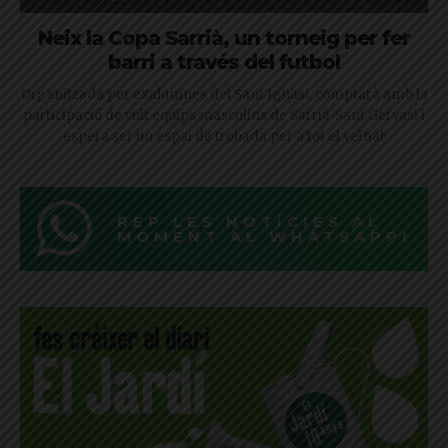
Neix la Copa Sarrià, un torneig per fer
barri a través del futbol
Organitzada per exalumnes del Sant Ignasi, comptarà amb la
participació de vuit equips masculins de Sarrià-Sant Gervasi i
espera ser un espai de trobada per a tot el veïnat
REP LES NOTÍCIES AL
MOMENT AL WHATSAPP!