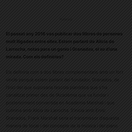
Publicitat
El passat any 2016 vas publicar dos llibres de persones
molt lligades entre elles. Estem parlant de Alicia de
Larrocha, notas para un genio i Granados, el so d’una
mirada. Com els definiries?
Els definiria com a dos llibres complementaris amb un fort
vincle perquè estem parlant del fundador, Granados, de
l’inici del que suposaria l’escola pianística que s’ha
canalitzat primer des de l’Acadèmia que va fundar i
posteriorment convertida en Acadèmia Marshall i que
culmina amb Alicia de Larrocha. S’inicia amb Enric
Granados, Frank Marshall seria el transmissor d’aquesta
manera de tocar i del concepte de la música i del piano