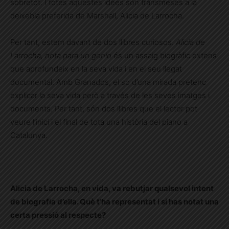
sobretot. I totes aquestes idees són transmeses a la
deixebla preferida de Marshall, Alicia de Larrocha.
Per tant, estem davant de dos llibres curiosos.
Alicia de
Larrocha, nota para un genio
és un assaig biogràfic extens
que aprofundeix en la seva vida i en el seu llegat
documental. Amb Granados, el so d’una mirada pretenc
explicar la seva vida però a través de les seves imatges i
documents. Per tant, són dos llibres que el lector pot
veure l’inici i el final de tota una història del piano a
Catalunya.
Alicia de Larrocha, en vida, va rebutjar qualsevol intent
de biografia d’ella. Què t’ha representat i si has notat una
certa pressió al respecte?