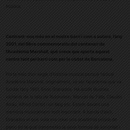
música.
Centrant-nos més en el nostre barri i com a autora, l’any
2001, del llibre commemoratiu del centenari de
l’Acadèmia Marshall, què creus que aporta aquest
centre tant pel barri com per la ciutat de Barcelona.
Porta més d’un segle d’història musical perquè l’actual
Acadèmia Marshall, originalment, va ser l’acadèmia que va
fundar l’any 1901, Enric Granados. Ha acollit il·lustres
visitants de la talla de Rubinstein, Manuel de Falla, Claudio
Arrau, Alfred Cortot i un llarg etc. Estem davant una
memòria musicalment molt important. A banda d’això,
Granados el que volia era crear una acadèmia pròpia de
piano en la qual transmetés la seva formula de sonoritat i