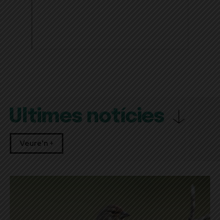
Últimes notícies
Veure'n +