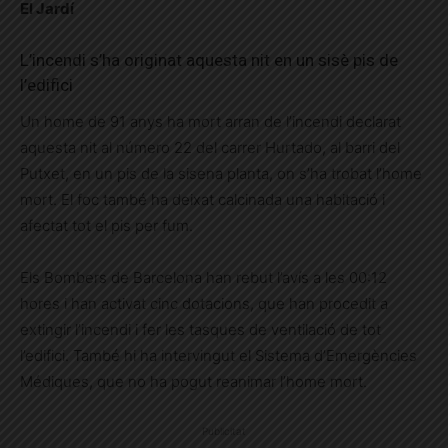
El Jardí
L’incendi s’ha originat aquesta nit en un sisè pis de
l’edifici
Un home de 91 anys ha mort arran de l’incendi declarat
aquesta nit al número 22 del carrer Hurtado, al barri del
Putxet, en un pis de la sisena planta, on s’ha trobat l’home
mort. El foc també ha deixat calcinada una habitació i
afectat tot el pis per fum.
Els Bombers de Barcelona han rebut l’avís a les 00:12
hores i han activat cinc dotacions, que han procedit a
extingir l’incendi i fer les tasques de ventilació de tot
l’edifici. També hi ha intervingut el Sistema d’Emergències
Médiques, que no ha pogut reanimar l’home mort.
Publicitat