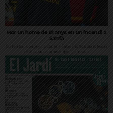
Mor un home de 81 anys en un incendi a
Sarrià
Els fets han ocorregut al carrer Plantada, la Guàrdia Urbana i
els Mossos estan investigant les causes