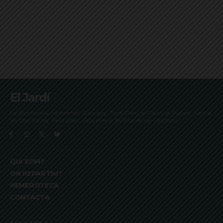
El Jardí
La Bonanova, Monterols, Galvany, Turó Parc, el Farró, el Putxet, Sarrià,
les Tres Torres, Pedralbes, Vallvidrera, les Planes i el Tibidabo
QUI SOM?
ON REPARTIM?
HEMEROTECA
CONTACTA
Associats a: