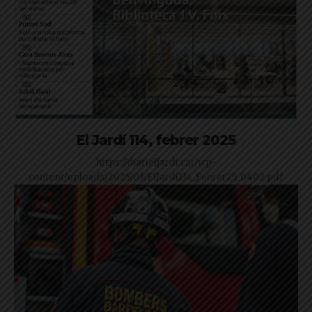
El Jardí 114, febrer 2025
https://diarieljardi.cat/wp-
content/uploads/2025/03/ElJardi114_Febrer25_0402.pdf