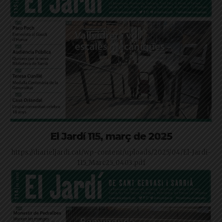
El Jardí 115, març de 2025
https://diarieljardi.cat/wp-content/uploads/2025/04/El-Jardi-
115_Marc25_0403.pdf