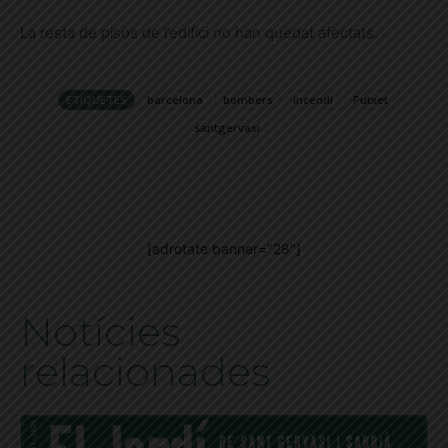
La resta de pisos de l’edifici no han quedat afectats.
ETIQUETES
barcelona
bombers
incendi
Putxet
santgervasi
[adrotate banner="28"]
Notícies
relacionades