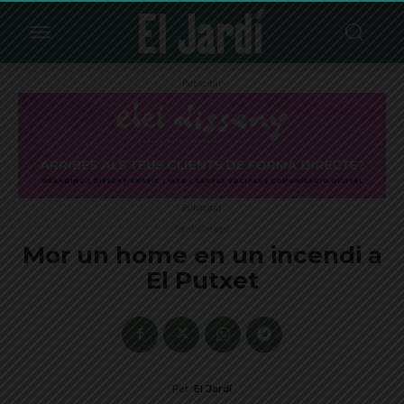
Publicitat
Publicitat
Sant Gervasi
Mor un home en un incendi a
El Putxet
Per
El Jardí