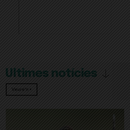
Últimes notícies
Veure'n +