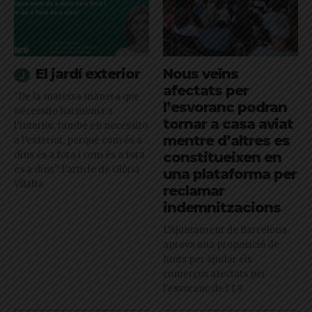
El jardí exterior
Nous veïns
afectats per
"De la mateixa manera que
l’esvoranc podran
necessito harmonia a
tornar a casa aviat
l’interior, també en necessito
mentre d’altres es
a l’exterior, perquè com és a
dins és a fora i com és a fora
constitueixen en
és a dins": l'article de Glòria
una plataforma per
Vilalta
reclamar
indemnitzacions
L’Ajuntament de Barcelona
aprova una proposició de
Junts per ajudar els
comerços afectats per
l'esvoranc de l'L9