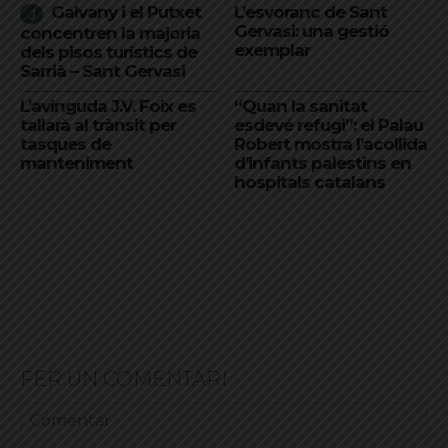
Galvany i el Putxet
L’esvoranc de Sant
Gervasi: una gestió
concentren la majoria
exemplar
dels pisos turístics de
Sarrià – Sant Gervasi
L’avinguda J.V. Foix es
“Quan la sanitat
tallarà al trànsit per
esdevé refugi”: el Palau
tasques de
Robert mostra l’acollida
manteniment
d’infants palestins en
hospitals catalans
FER UN COMENTARI