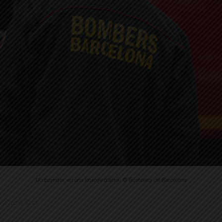
Un bomber, en una imatge d'arxiu © Bombers de Barcelona
20.2.2025 16:41