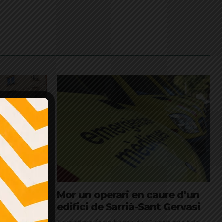
ocar amb
Mor un operari en caure d’un
edifici de Sarrià-Sant Gervasi