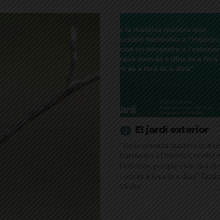
El jardí exterior
"De la mateixa manera que ne
harmonia a l’interior, també 
l’exterior, perquè com és a din
com és a fora és a dins": l'arti
Vilalta