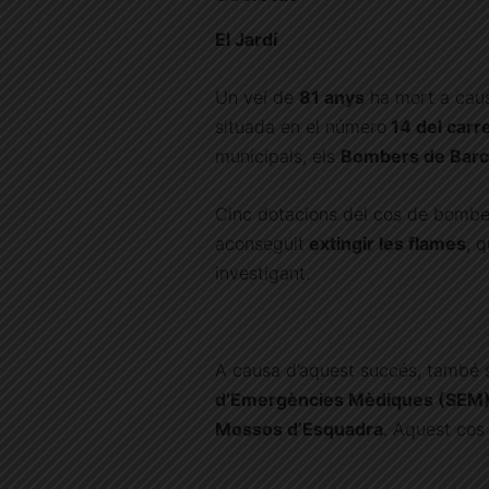
El Jardí
Un veí de
81 anys
ha mort a cau
situada en el número
14 del carr
municipals, els
Bombers de Barc
Cinc dotacions del cos de bombers
aconseguit
extingir les flames
, 
investigant.
A causa d’aquest succés, també s
d’Emergències Mèdiques (SEM
Mossos d’Esquadra
. Aquest cos 