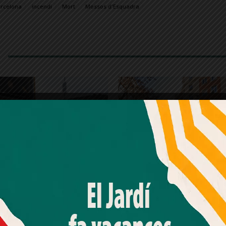
rcelona
incendi
Mort
Mossos d'Esquadra
Amb el seu acord, nosaltres fem servir galetes o
tecnologies similars per emmagatzemar, accedir i
processar dades personals com la seva visita a aquest lloc
web. Pot retirar el seu consentiment o oposar-se al
processament de dades basat en interessos legítims en
qualsevol moment fent clic a "Ajustos de cookies" o a la
ers de Barcelona fan
Mor un ciclista en x
nostra Política de privacitat en aquest lloc web. Si cliques
cre d’incendi
una moto a Sarrià
"acceptar" dones el teu consentiment
 Collserola