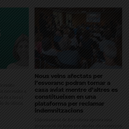
Nous veïns afectats per
l’esvoranc podran tornar a
cessito
casa aviat mentre d’altres es
en necessito a
constitueixen en una
s és a fora i
plataforma per reclamar
cle de Glòria
indemnitzacions
L’Ajuntament de Barcelona aprova una
proposició de Junts per ajudar els comerços