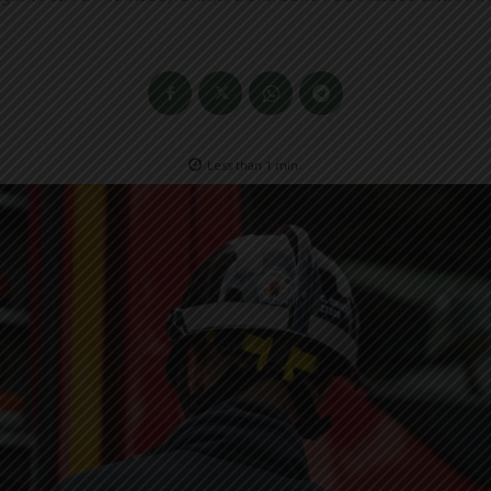
Less than 1
min.