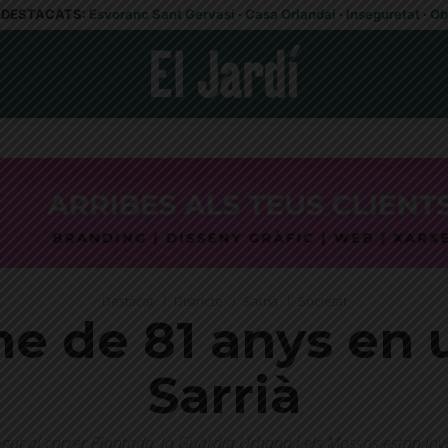
DESTACATS:
Esvoranc Sant Gervasi
·
Casa Orlandai
·
Inseguretat
·
Ob
Destacat
Districte
Sarrià
Societat
e de 81 anys en u
Sarrià
egut al carrer Plantada, la Guàrdia Urbana i els Mossos estan inv