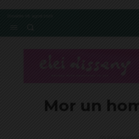
Dissabte 08, agost 2026
Mor un hom
Els fets han ocorr