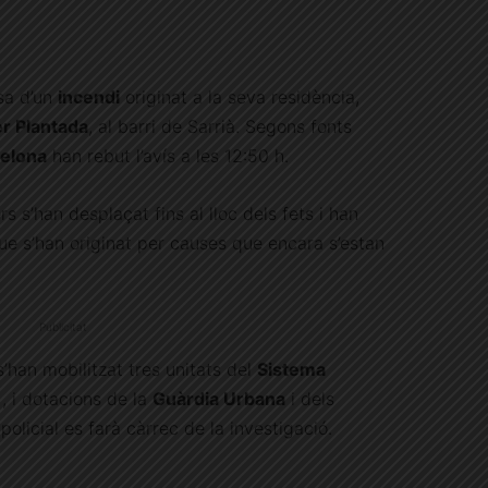
sa d’un
incendi
originat a la seva residència,
er Plantada
, al barri de Sarrià. Segons fonts
elona
han rebut l’avís a les 12:50 h.
 s’han desplaçat fins al lloc dels fets i han
que s’han originat per causes que encara s’estan
Publicitat
’han mobilitzat tres unitats del
Sistema
)
, i dotacions de la
Guàrdia Urbana
i dels
policial es farà càrrec de la investigació.