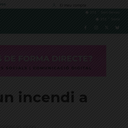
res
El meu compte
C
27.2
Sant Gervasi
C
27.2
Sarrià
n incendi a
estigant les causes