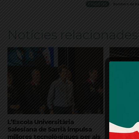
ETIQUETES
Bombers de Ba
Notícies relacionades
L’Escola Universitària
Els Bomb
Salesiana de Sarrià impulsa
un simula
millores tecnològiques per als
forestal a