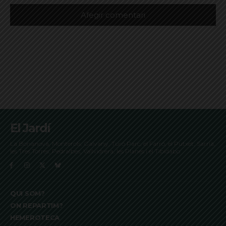
El Jardí
La Bonanova, Monterols, Galvany, Turó Parc, el Farró, el Putxet, Sarrià,
les Tres Torres, Pedralbes, Vallvidrera, les Planes i el Tibidabo
QUI SOM?
ON REPARTIM?
HEMEROTECA