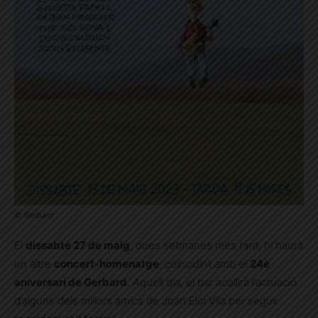
© Gerbard
El
dissabte 27 de maig
, dues setmanes més tard, hi haurà
un altre
concert-homenatge
, coincidint amb el
24è
aniversari de Gerbard
. Aquell dia, el bar acollirà l’actuació
d’alguns dels millors amics de Joan Eloi Vila per seguir