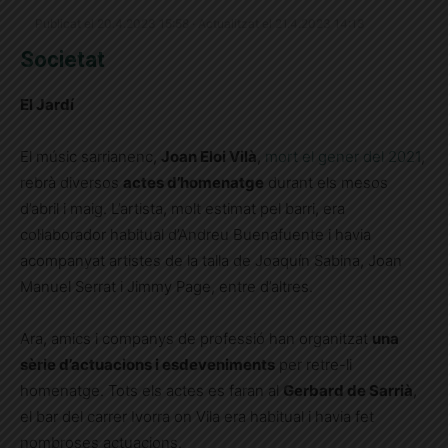
Publicat el 20.4.2023 15:58 · Actualitzat el 21.4.2023 14:13
Societat
El Jardí
El músic sarrianenc,
Joan Eloi Vilà
,
mort el gener del 2021
,
rebrà diversos
actes d’homenatge
durant els mesos
d’abril i maig. L’artista, molt estimat pel barri, era
col·laborador habitual d’Andreu Buenafuente i havia
acompanyat artistes de la talla de Joaquín Sabina, Joan
Manuel Serrat i Jimmy Page, entre d’altres.
Ara, amics i companys de professió han organitzat
una
sèrie d’actuacions i esdeveniments
per retre-li
homenatge. Tots els actes es faran al
Gerbard de Sarrià
,
el bar del carrer Ivorra on Vila era habitual i havia fet
nombroses actuacions.