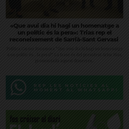
«Que avui dia hi hagi un homenatge a
un polític és la pera»: Trias rep el
reconeixement de Sarrià-Sant Gervasi
Política Carme Rocamora “Que avui dia hi hagi un homenatge
a un polític és… la pera!”. La frase és del president Artur Mas,
pronunciada aquest dimecres...
REP LES NOTÍCIES AL
MOMENT AL WHATSAPP!