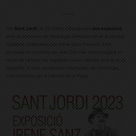
Publicitat
Per
Sant Jordi
, el 23 d’abril, s’inaugurarà
una exposició
amb il·lustracions de l’
Antologia Sentimental de la Música
Catalana
, realitzades per Irene Sanz Prevosti. Està
pensada en memòria de Joan Eloi Vila: s’encarregarà un
retrat de l’artista i es regalaran roses i llibrets amb la seva
biografia. A més, es vendran exemplars de l’
Antologia
,
subministrats per la Llibreria de la Plaça.