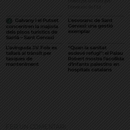
comerços afectats per
l'esvoranc de l'L9
Galvany i el Putxet
L’esvoranc de Sant
Gervasi: una gestió
concentren la majoria
exemplar
dels pisos turístics de
Sarrià – Sant Gervasi
L’avinguda J.V. Foix es
“Quan la sanitat
tallarà al trànsit per
esdevé refugi”: el Palau
tasques de
Robert mostra l’acollida
manteniment
d’infants palestins en
hospitals catalans
FER UN COMENTARI