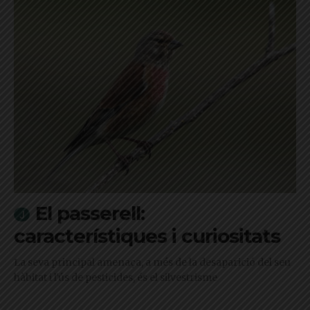
El passerell:
característiques i curiositats
La seva principal amenaça, a més de la desaparició del seu
hàbitat i l'ús de pesticides, és el silvestrisme