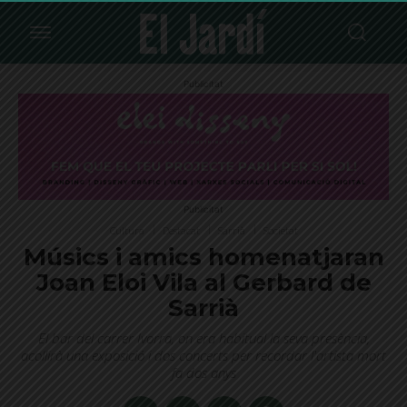
Publicitat
Publicitat
Cultura
Destacat
Sarrià
Societat
Músics i amics homenatjaran
Joan Eloi Vila al Gerbard de
Sarrià
El bar del carrer Ivorra, on era habitual la seva presència,
acollirà una exposició i dos concerts per recordar l'artista mort
fa dos anys