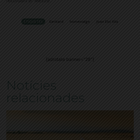
recordant el ‘Mestre’.
ETIQUETES
Gerbard
homenatge
Joan Eloi Vila
[adrotate banner="28"]
Notícies
relacionades