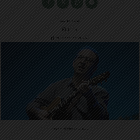
Per
El Jardí
1
min.
20 d'abril de 2023
Joan Eloi Vila © Cedida