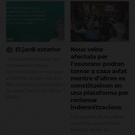
El jardí exterior
Nous veïns
afectats per
"De la mateixa manera que
l’esvoranc podran
necessito harmonia a
tornar a casa aviat
l’interior, també en necessito
mentre d’altres es
a l’exterior, perquè com és a
dins és a fora i com és a fora
constitueixen en
és a dins": l'article de Glòria
una plataforma per
Vilalta
reclamar
indemnitzacions
L’Ajuntament de Barcelona
aprova una proposició de
Junts per ajudar els