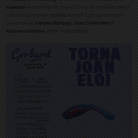
especial
en memòria de Joan Eloi Vila, on assistiran amics
i músics que havien treballat amb ell. Està confirmada la
presència de
Claudia Bardagí, Joan Carles Marí i
Giacomo Gianiva
, entre molts d’altres.