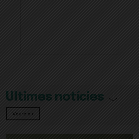
Últimes notícies
Veure'n +