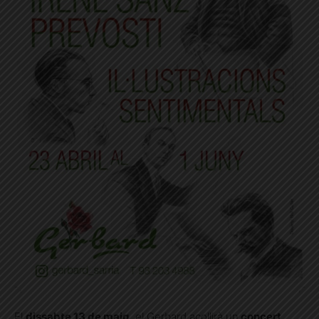
El
dissabte 13 de maig
, el Gerbard acollirà un
concert