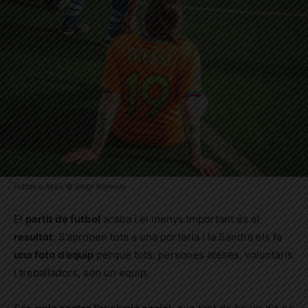
Futbol a Assís © Sergi Alemany
El
partit de futbol
acaba i el menys important és el
resultat
. S’apropen tots a una porteria i la Sandra els fa
una foto
d’equip
perquè tots: persones ateses, voluntaris
i treballadors, són un equip.