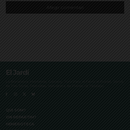
El Jardí
La Bonanova, Monterols, Galvany, Turó Parc, el Farró, el Putxet, Sarrià,
les Tres Torres, Pedralbes, Vallvidrera, les Planes i el Tibidabo
QUI SOM?
ON REPARTIM?
HEMEROTECA