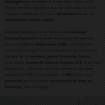
estrangers
que es troben al nostre país i tenen en ell
vincles familiars, laborals o que, per part seva, es trobin
integrats socialment. Per tant, l
‘arrelament
pot ser de
tipus familiar, laboral o social.
El problema resideix en el fet que calen
dos anys
d’empadronament
per poder aconseguir l’arrelament,
que a la vegada et
proporciona el NIE
, i això t’obre les
portes d’aconseguir un contracte laboral. En Herbert ha
treballat de tot:
lampista, paleta, ferroveller, fuster…
però, esclar,
sempre de manera irregular, en
B
. Economia
submergida. «Quan em volien fer contracte, em deien
que sense el NIE era impossible». El
NIE
, doncs, és el
salconduit
per aconseguir
un contracte de feina, un
habitatge
, una vida digna.