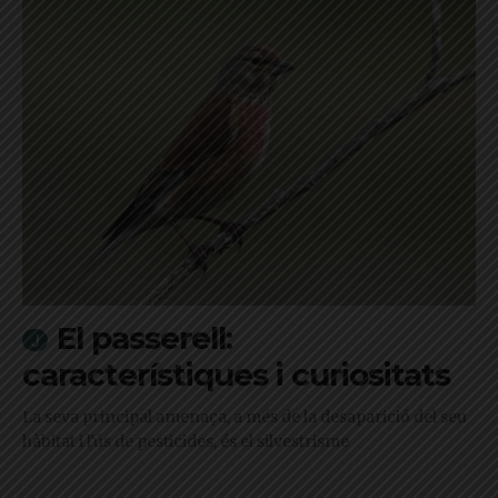
El passerell:
característiques i curiositats
La seva principal amenaça, a més de la desaparició del seu
hàbitat i l'ús de pesticides, és el silvestrisme