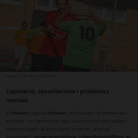
Futbol a Assís © Sergi Alemany
Explotació, sensellarisme i problemes
mentals
El
Herbert
juga de
defensa
i arriba a tot, no sembla que
es cansi. «Jo sempre he sigut una persona molt activa i
quan puc agafo la bici o surto a córrer», explica.
Actualment,
viu en un pis d’Assís
a
Sant Pere de Ribes, al