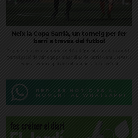
Neix la Copa Sarrià, un torneig per fer
barri a través del futbol
Organitzada per exalumnes del Sant Ignasi, comptarà amb la
participació de vuit equips masculins de Sarrià-Sant Gervasi i
espera ser un espai de trobada per a tot el veïnat
REP LES NOTÍCIES AL
MOMENT AL WHATSAPP!