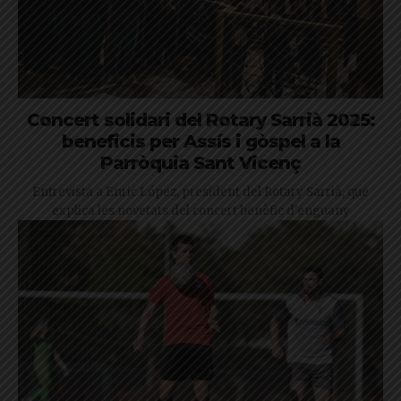
Concert solidari del Rotary Sarrià 2025:
beneficis per Assís i gòspel a la
Parròquia Sant Vicenç
Entrevista a Enric López, president del Rotary Sarrià, que
explica les novetats del concert benèfic d'enguany