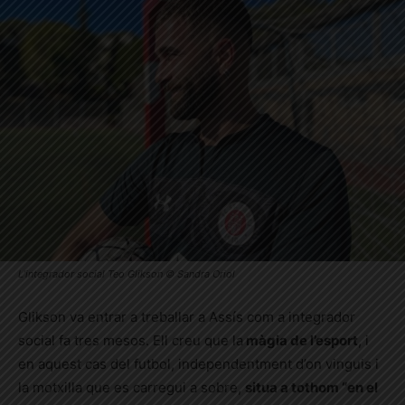
L’integrador social Teo Glikson © Sandra Oriol
Glikson va entrar a treballar a Assís com a integrador
social fa tres mesos. Ell creu que la
màgia de l’esport
, i
en aquest cas del futbol, independentment d’on vinguis i
la motxilla que es carregui a sobre,
situa a tothom “en el