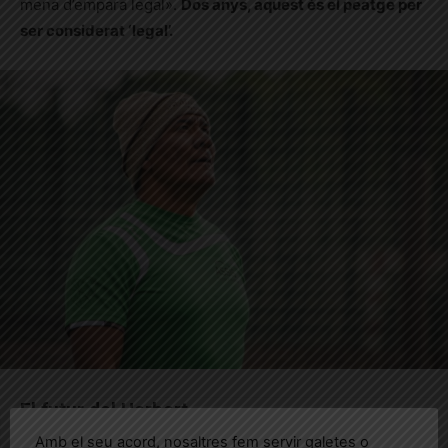
mena d’empara legal».
Dos anys, aquest és el peatge per
ser considerat ‘legal’.
El futur del Herbert
Amb el seu acord, nosaltres fem servir galetes o