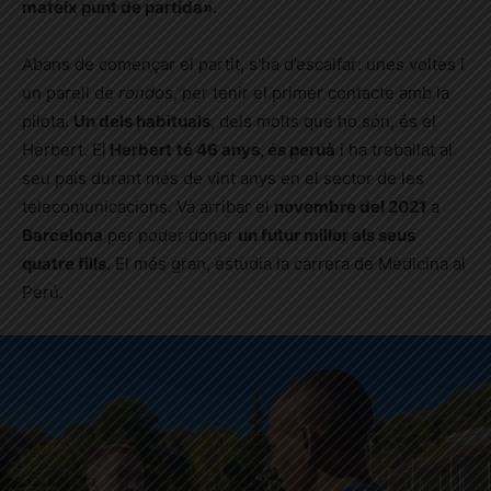
mateix punt de partida»
.
Abans de començar el partit, s’ha d’escalfar: unes voltes i
un parell de
rondos
, per tenir el primer contacte amb la
pilota.
Un dels habituals
, dels molts que ho són, és el
Herbert. El
Herbert
té 46 anys, és peruà
i ha treballat al
seu país durant més de vint anys en el sector de les
telecomunicacions. Va arribar el
novembre del 2021
a
Barcelona
per poder donar
un futur millor als seus
quatre fills
. El més gran, estudia la carrera de Medicina al
Perú.