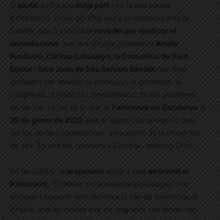
El
partit
arriba a la
mitja part
i es fa una pausa
d’hidratació. El Sergio s’ha unit a la conversa amb la
Sandra, que li explica la
nova llei per eradicar el
sensellarisme
que des d’Assís, juntament
Arrels
Fundació, Càritas Catalunya, la Comunitat de Sant
Egidio i Sant Joan de Déu Serveis Socials
han tirat
endavant per afavorir la protecció, la promoció, la
integració, la inserció i l’emancipació de les persones
sense llar. La llei va arribar al
Parlament de Catalunya
el
25 de gener de 2022
amb el suport de la majoria dels
partits de l’arc parlamentari, a excepció de la ultradreta
de Vox. És una llei «pionera a Europa», defensa Oriol.
En l’actualitat, la
proposició
encara està
en tràmit al
Parlament
. “Confiem en la voluntat política per tirar
endavant aquesta llei», defensa la cap de comunicació
d’Assís, que es queixa que els migrants «no tenen cap