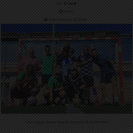
Per
El Jardí
6
min.
3 de desembre de 2023
Foto d'equip d'Assís després del partit © Sandra Oriol