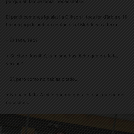
perquè ell també tenia “necessitats».
El partit comença igualat i a Glikson li toca fer d’àrbitre. Hi
ha una jugada amb un contacte i el Mehdi cau a terra.
– És falta, Teo?
+ Sí, claro ‘Juanillo’, tú mismo has dicho que era falta,
verdad?
– Sí, pero como no habías pitado…
+ No hace falta. A mí lo que me gusta es eso, que no me
necesitéis.