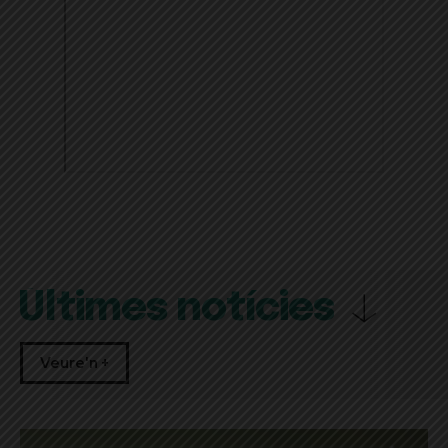
Últimes notícies
Veure'n +