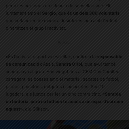
per a les persones en situació de sensellarisme. Ell,
juntament amb el
Sergio
, que és
un dels 300 voluntaris
que col·laboren de manera desinteressada amb l’entitat,
dinamitzen el grup i l’activitat.
Publicitat
«És l’activitat esportiva estrella», confirma la
responsable
de comunicació
d’Assís,
Sandra Oriol,
que avui també
acompanya al grup. Han vingut fins al CEM Can Caralleu
carregant les bosses amb el material: sabates de futbol,
pilotes, pantalons, mitgetes i samarretes. Són 10
jugadors, els justos per fer un cinc contra cinc.
«Sembla
un tonteria, però no tothom té accés a un espai d’oci com
aquest»
, diu Glikson.