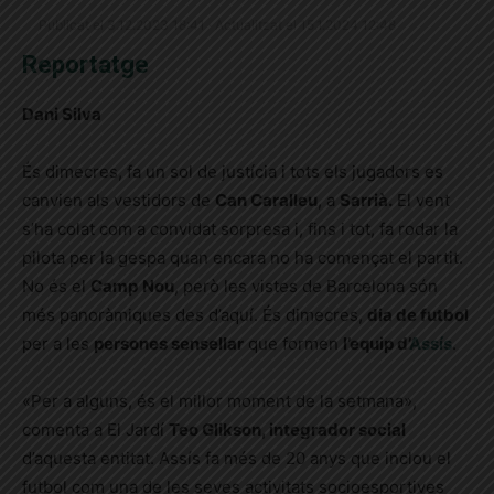
Publicat el 3.12.2023 18:41 · Actualitzat el 15.1.2024 12:48
Reportatge
Dani Silva
És dimecres, fa un sol de justícia i tots els jugadors es
canvien als vestidors de
Can Caralleu
, a
Sarrià.
El vent
s’ha colat com a convidat sorpresa i, fins i tot, fa rodar la
pilota per la gespa quan encara no ha començat el partit.
No és el
Camp
Nou
, però les vistes de Barcelona són
més panoràmiques des d’aquí. És dimecres,
dia de futbol
per a les
persones sensellar
que formen
l’equip d’
Assís
.
«Per a alguns, és el millor moment de la setmana»,
comenta a El Jardí
Teo Glikson, integrador social
d’aquesta entitat. Assís fa més de 20 anys que inclou el
futbol com una de les seves activitats socioesportives