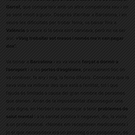
Garraf,
que comparteix amb un altre compatriota seu i on
se sent «molt a gust». Després d’arribar a Barcelona, i en
veure les dificultats per trobar feina, va baixar fins a
València
a veure si la seva sort canviava, però no va ser
així:
«Vaig treballar set mesos i només me’n van pagar
dos”.
Va tornar a
Barcelona
i es va veure
forçat a dormir a
l’aeroport
i a les
portes d’esglésies
, precisament lloc on
va conèixer, fa any i mig, la feina d’Assís. Considera que la
seva vida va millorar des que està a l’entitat, tot i que
l’ajuda és limitada a causa del gran nombre de persones
que atenen. Arran de la impossibilitat d’aconseguir una
vida digna, en Herbert va començar a tenir
problemes de
salut mental
i a la sanitat pública li negaven, diu, la visita
a un professional. «Només em receptaven medicaments i
jo el que necessitava era un psicòleg o un psiquiatre», es