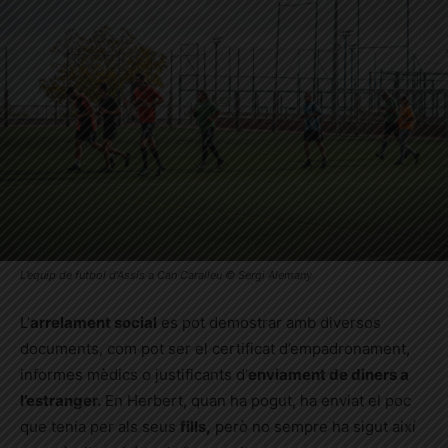
L’equip de futbol d’Assís a Can Caralleu © Sergi Alemany
L’
arrelament social
es pot demostrar amb diversos
documents, com pot ser el certificat d’empadronament,
informes mèdics o justificants d’
enviament de diners a
l’estranger.
En Herbert, quan ha pogut, ha enviat el poc
que tenia per als seus
fills,
però no sempre ha sigut així