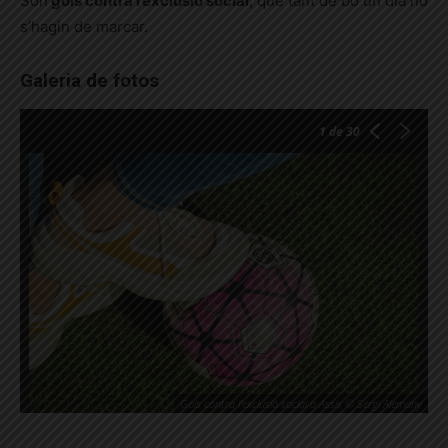
Són
gols contra l’exclusió social
, que tant de bo un dia no
s’hagin de marcar.
Galeria de fotos
1
de 30
Gols contra l'exclusió social a Assís © Sergi Alemany