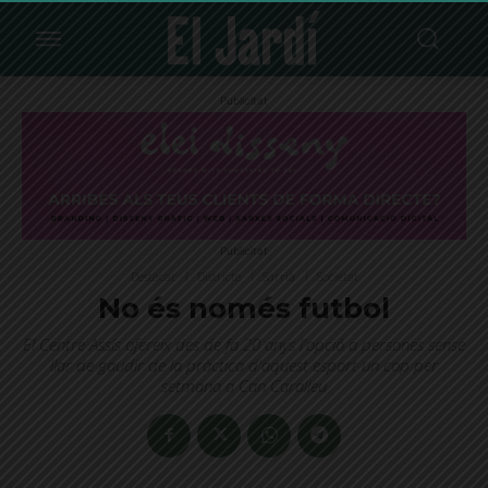
Publicitat
Publicitat
Destacat
Districte
Sarrià
Societat
No és només futbol
El Centre Assís ofereix des de fa 20 anys l'opció a persones sense
llar de gaudir de la pràctica d'aquest esport un cop per
setmana a Can Caralleu