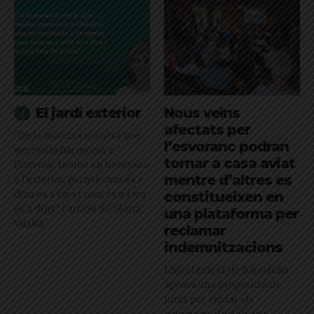
El jardí exterior
Nous veïns
afectats per
"De la mateixa manera que
l’esvoranc podran
necessito harmonia a
tornar a casa aviat
l’interior, també en necessito
mentre d’altres es
a l’exterior, perquè com és a
dins és a fora i com és a fora
constitueixen en
és a dins": l'article de Glòria
una plataforma per
Vilalta
reclamar
indemnitzacions
L’Ajuntament de Barcelona
aprova una proposició de
Junts per ajudar els