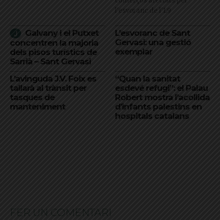
comerços afectats per
l'esvoranc de l'L9
Galvany i el Putxet
L’esvoranc de Sant
Gervasi: una gestió
concentren la majoria
exemplar
dels pisos turístics de
Sarrià – Sant Gervasi
L’avinguda J.V. Foix es
“Quan la sanitat
tallarà al trànsit per
esdevé refugi”: el Palau
tasques de
Robert mostra l’acollida
manteniment
d’infants palestins en
hospitals catalans
FER UN COMENTARI