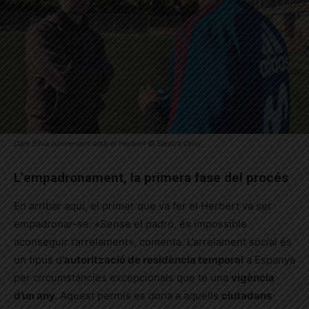
Dani Silva conversant amb el Herbert © Sandra Oriol
L’empadronament, la primera fase del procés
En arribar aquí, el primer que va fer el Herbert va ser
empadronar-se. «Sense el padró, és impossible
aconseguir l’arrelament», comenta. L’arrelament social és
un tipus d’
autorització de residència temporal
a Espanya
per circumstàncies excepcionals que té una
vigència
d’un any.
Aquest permís es dona a aquells
ciutadans