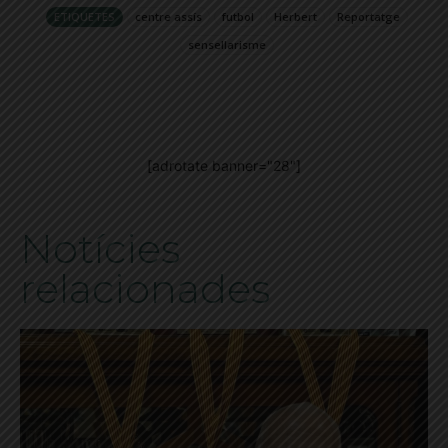
ETIQUETES
centre assís
futbol
Herbert
Reportatge
sensellarisme
[adrotate banner="28"]
Notícies
relacionades