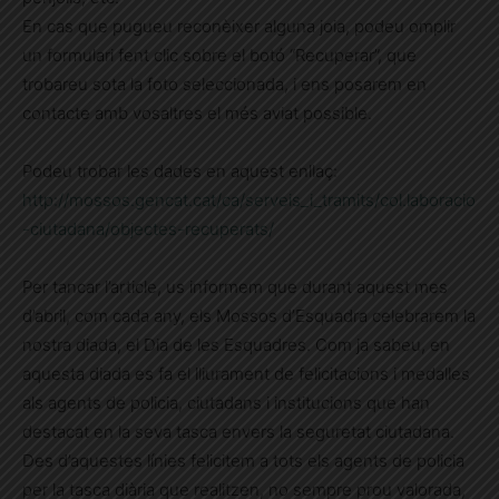
En cas que pugueu reconèixer alguna joia, podeu omplir
un formulari fent clic sobre el botó “Recuperar”, que
trobareu sota la foto seleccionada, i ens posarem en
contacte amb vosaltres el més aviat possible.
Podeu trobar les dades en aquest enllaç:
http://mossos.gencat.cat/ca/serveis_i_tramits/col.laboracio
-ciutadana/objectes-recuperats/
Per tancar l’article, us informem que durant aquest mes
d’abril, com cada any, els Mossos d’Esquadra celebrarem la
nostra diada, el Dia de les Esquadres. Com ja sabeu, en
aquesta diada es fa el lliurament de felicitacions i medalles
als agents de policia, ciutadans i institucions que han
destacat en la seva tasca envers la seguretat ciutadana.
Des d’aquestes línies felicitem a tots els agents de policia
per la tasca diària que realitzen, no sempre prou valorada,