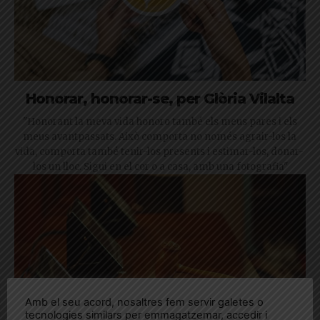
Honorar, honorar-se, per Glòria Vilalta
"Honorant la meva vida honoro també els meus pares i els
meus avantpassats. Això comporta no només agrair-los la
vida, comporta també tenir-los presents i estimar-los, donar-
los un lloc. Sigui en el cor o a casa, amb una fotografia"
Amb el seu acord, nosaltres fem servir galetes o
tecnologies similars per emmagatzemar, accedir i