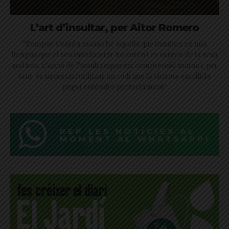
L’art d’insultar, per Aitor Romero
"Tampoc s’entén massa bé aquells que insulten en una
llengua que el seu interlocutor no entén i es vanten de la seva
audàcia. L’acció de l’insult requereix comprensió mútua i, per
tant, és necessari utilitzar un codi que la víctima escollida
pugui entendre perfectament"
REP LES NOTÍCIES AL
MOMENT AL WHATSAPP!