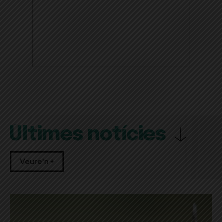
Últimes notícies
Veure'n +