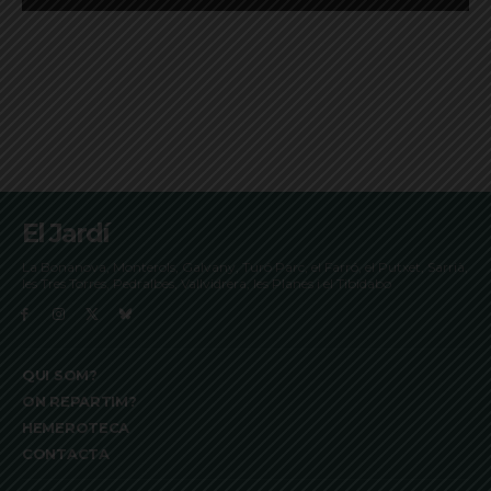
El Jardí
La Bonanova, Monterols, Galvany, Turó Parc, el Farró, el Putxet, Sarrià,
les Tres Torres, Pedralbes, Vallvidrera, les Planes i el Tibidabo
QUI SOM?
ON REPARTIM?
HEMEROTECA
CONTACTA