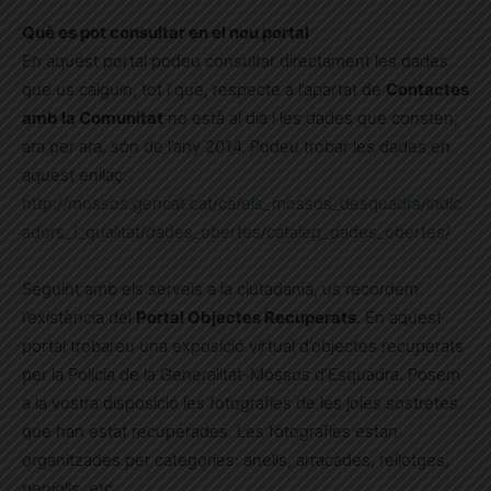
Què es pot consultar en el nou portal
En aquest portal podeu consultar directament les dades
que us calguin, tot i que, respecte a l’apartat de
Contactes
amb la Comunitat
no està al dia i les dades que consten,
ara per ara, són de l’any 2014. Podeu trobar les dades en
aquest enllaç:
http://mossos.gencat.cat/ca/els_mossos_desquadra/indic
adors_i_qualitat/dades_obertes/cataleg_dades_obertes/
Seguint amb els serveis a la ciutadania, us recordem
l’existència del
Portal Objectes Recuperats
. En aquest
portal trobareu una exposició virtual d’objectes recuperats
per la Policia de la Generalitat-Mossos d’Esquadra. Posem
a la vostra disposició les fotografies de les joies sostretes
que han estat recuperades. Les fotografies estan
organitzades per categories: anells, arracades, rellotges,
penjolls, etc.