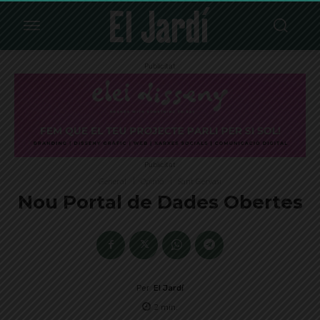
Publicitat
Publicitat
General
Opinió
Sant Gervasi
Nou Portal de Dades Obertes
Per
El Jardí
2
min.