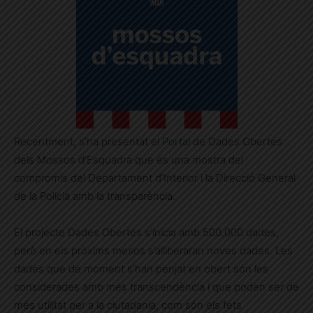
Recentment, s’ha presentat el Portal de Dades Obertes
dels Mossos d’Esquadra que és una mostra del
compromís del Departament d’Interior i la Direcció General
de la Policia amb la transparència.
El projecte Dades Obertes s’inicia amb 500.000 dades,
però en els pròxims mesos s’alliberaran noves dades. Les
dades que de moment s’han penjat en obert són les
considerades amb més transcendència i que poden ser de
més utilitat per a la ciutadania, com són els fets