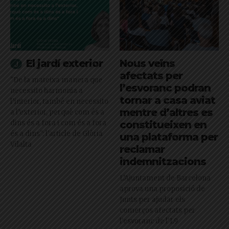
El jardí exterior
Nous veïns
afectats per
"De la mateixa manera que
l’esvoranc podran
necessito harmonia a
tornar a casa aviat
l’interior, també en necessito
mentre d’altres es
a l’exterior, perquè com és a
dins és a fora i com és a fora
constitueixen en
és a dins": l'article de Glòria
una plataforma per
Vilalta
reclamar
indemnitzacions
L’Ajuntament de Barcelona
aprova una proposició de
Junts per ajudar els
comerços afectats per
l'esvoranc de l'L9