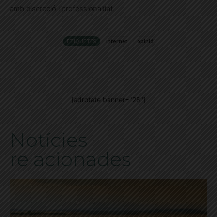
amb discreció i professionalitat.
ETIQUETES
internet
opinió
[adrotate banner="28"]
Notícies
relacionades