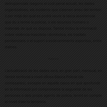
delinqüencials (segons el codi penal actual), les dades
organitzatives, els incidents que s’atenen arreu del territori
(i per mitjà del qual es podrà veure la tasca assistencial
que du a terme la policia), o els recursos humans o
materials de què es disposa. També inclou la informació
sobre violència masclista i domèstica, els trasllats
penitenciaris o el suport a esdeveniments esportius, entre
d’altres.
Publicitat
L’actualització de les dades serà, en gran part, mensual, en
l’àmbit territorial a nivell d’Àrea Bàsica Policial (de
comissaries), excepte en aquells casos en què aprofundir
en la informació pot comprometre la seguretat de les
persones o dels propis agents de policia, tenint en compte
el nivell d’alerta terrorista.