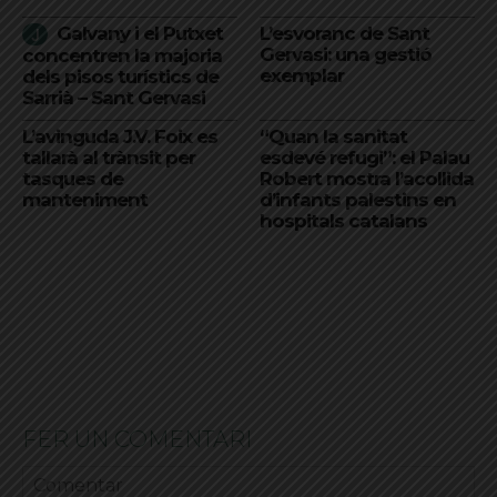
Galvany i el Putxet
L’esvoranc de Sant
Gervasi: una gestió
concentren la majoria
exemplar
dels pisos turístics de
Sarrià – Sant Gervasi
L’avinguda J.V. Foix es
“Quan la sanitat
tallarà al trànsit per
esdevé refugi”: el Palau
tasques de
Robert mostra l’acollida
manteniment
d’infants palestins en
hospitals catalans
FER UN COMENTARI