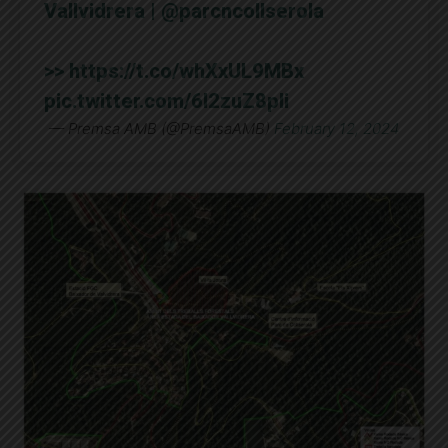
Vallvidrera |
@parcncollserola
>>
https://t.co/whXxUL9MBx
pic.twitter.com/6l2zuZ8pli
— Premsa AMB (@PremsaAMB)
February 12, 2024