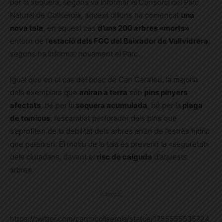
per la sequera, segons va informar el Consorci del Parc
Natural de Collserola, aquest dilluns ha començat
una
nova tala
, en aquest cas
d’uns 200 arbres «morts»
entorn de l’
estació dels FGC del Baixador de Vallvidrera
,
segons ha informat novament el Parc.
Igual que en el cas del bosc de Can Caralleu, la majoria
dels exemplars que
aniran a terra
són
pins pinyers
afectats
, bé per la
sequera acumulada
, bé per la
plaga
de tomicus
, l’escarabat perforador dels pins que
s’aprofiten de la debilitat dels arbres arran de l’estrès hídric
que pateixen. El motiu de la tala és prevenir la «seguretat»
dels ciutadans, davant el
risc de caiguda
d’aquests
arbres.
Publicitat
https://twitter.com/parcncollserola/status/1755555535724