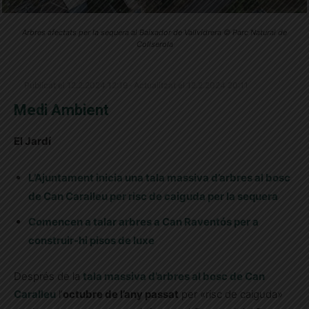
Arbres afectats per la sequera al Baixador de Vallvidrera © Parc Natural de
Collserola
Publicat el 12.2.2024 12:19 · Actualitzat el 12.2.2024 20:11
Medi Ambient
El Jardí
L’Ajuntament inicia una tala massiva d’arbres al bosc
de Can Caralleu per risc de caiguda per la sequera
Comencen a talar arbres a Can Raventós per a
construir-hi pisos de luxe
Després de la
tala massiva d’arbres al bosc de Can
Caralleu
l’
octubre de l’any passat
per «risc de caiguda»