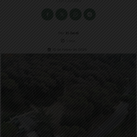
Can Caralleu
Per
El Jardí
1
min.
12 de febrer de 2024