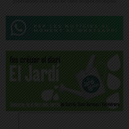
generalitzats en la Línia del Vallès després del migdia
REP LES NOTÍCIES AL
MOMENT AL WHATSAPP!