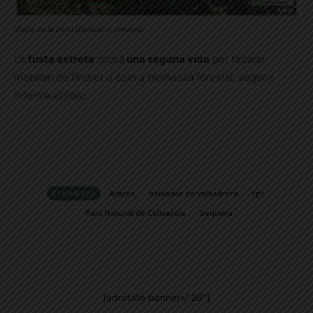
Mapa de la zona d’actuació prevista
La
fusta extreta
tindrà
una segona vida
per reparar
mobiliari de l’indret o com a biomassa forestal, segons
informa el Parc.
ETIQUETES
Arbres
baixador de vallvidrera
fgc
Parc Natural de Collserola
Sequera
[adrotate banner="28"]