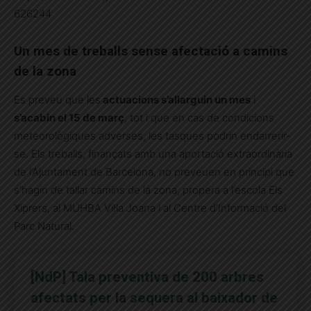
626244
Un mes de treballs sense afectació a camins
de la zona
Es preveu que les
actuacions s’allarguin un mes
i
s’acabin el 15 de març
, tot i que en cas de condicions
meteorològiques adverses, les tasques podrin endarrerir-
se. Els treballs, finançats amb una aportació extraordinària
de l’Ajuntament de Barcelona, no preveuen en principi que
s’hagin de tallar camins de la zona, propera a l’escola Els
Xiprers, al MUHBA Vil·la Joana i al Centre d’Informació del
Parc Natural.
[NdP] Tala preventiva de 200 arbres
afectats per la sequera al baixador de