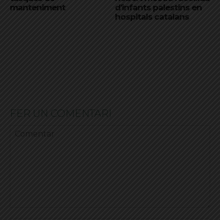
manteniment
d’infants palestins en
hospitals catalans
FER UN COMENTARI
Comentar