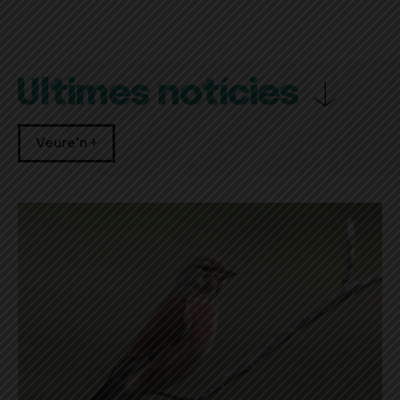
Últimes notícies
Veure'n +