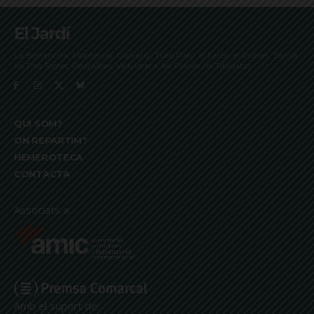
El Jardí
La Bonanova, Monterols, Galvany, Turó Parc, el Farró, el Putxet, Sarrià,
les Tres Torres, Pedralbes, Vallvidrera, les Planes i el Tibidabo
QUI SOM?
ON REPARTIM?
HEMEROTECA
CONTACTA
Associats a:
Amb el suport de: