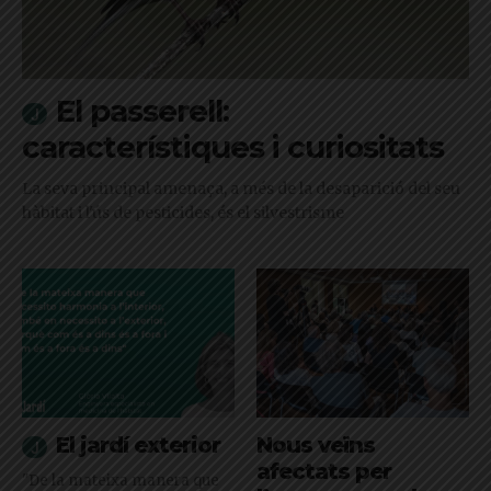
El passerell:
característiques i curiositats
La seva principal amenaça, a més de la desaparició del seu
hàbitat i l'ús de pesticides, és el silvestrisme
El jardí exterior
Nous veïns
afectats per
"De la mateixa manera que