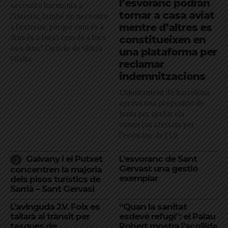
l’esvoranc podran
necessito harmonia a
tornar a casa aviat
l’interior, també en necessito
mentre d’altres es
a l’exterior, perquè com és a
dins és a fora i com és a fora
constitueixen en
és a dins": l'article de Glòria
una plataforma per
Vilalta
reclamar
indemnitzacions
L’Ajuntament de Barcelona
aprova una proposició de
Junts per ajudar els
comerços afectats per
l'esvoranc de l'L9
Galvany i el Putxet
L’esvoranc de Sant
Gervasi: una gestió
concentren la majoria
exemplar
dels pisos turístics de
Sarrià – Sant Gervasi
L’avinguda J.V. Foix es
“Quan la sanitat
tallarà al trànsit per
esdevé refugi”: el Palau
tasques de
Robert mostra l’acollida