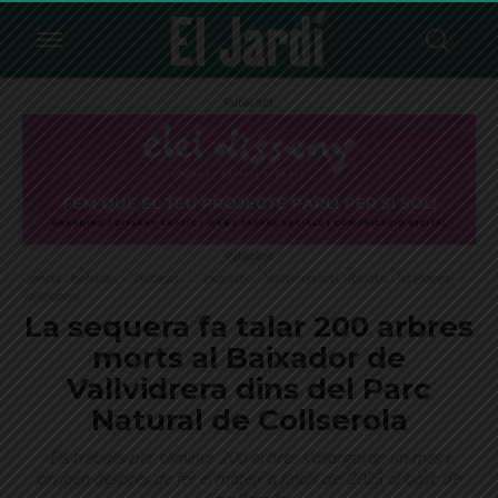
Publicitat
Publicitat
Ciència i Natura
Destacat
Societat
Vallvidrera, el Tibidabo i les Planes
Vallvidrera
La sequera fa talar 200 arbres
morts al Baixador de
Vallvidrera dins del Parc
Natural de Collserola
Els treballs per eliminar 200 arbres s'allargaran un mes i
arriben després de fer el mateix a finals del 2023 al bosc de