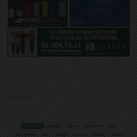
Publicat el 10.7.2015 12:24 · Actualitzat el 10.7.2015 15:52
Descarrega
ETIQUETES
agenda
anunci
anunciants
arts
assequibles
barri
botiga
cinema
comerç
cultura