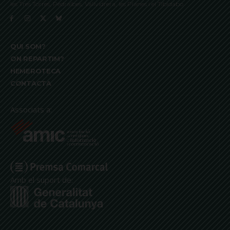
les Tres Torres, Pedralbes, Vallvidrera, les Planes i el Tibidabo
QUI SOM?
ON REPARTIM?
HEMEROTECA
CONTACTA
Associats a:
Amb el suport de: