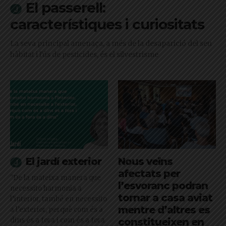
El passerell:
característiques i curiositats
La seva principal amenaça, a més de la desaparició del seu
hàbitat i l'ús de pesticides, és el silvestrisme
El jardí exterior
Nous veïns
afectats per
"De la mateixa manera que
l’esvoranc podran
necessito harmonia a
tornar a casa aviat
l’interior, també en necessito
mentre d’altres es
a l’exterior, perquè com és a
dins és a fora i com és a fora
constitueixen en