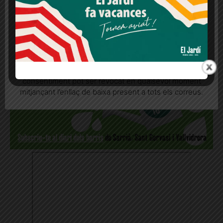
REP LES NOTÍCIES AL
MOMENT AL WHATSAPP!
Més informació
Acceptar
Rebutjar tot
Quan l’usuari crea un compte al Diari el Jardí, dona el
seu consentiment explícit per rebre comunicacions
informatives relacionades amb el servei. Aquest
consentiment pot ser revocat en qualsevol moment
mitjançant l’enllaç de baixa present a tots els correus.