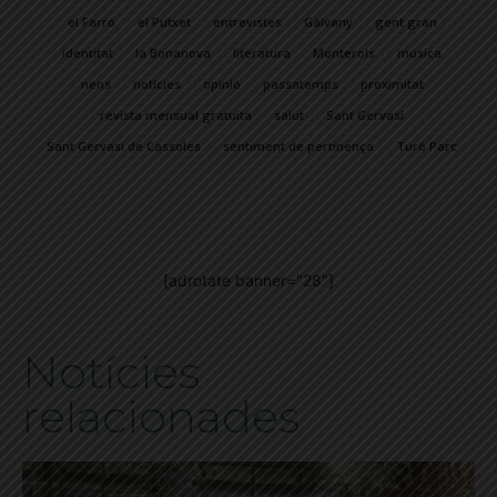
el Farró
el Putxet
entrevistes
Galvany
gent gran
identitat
la Bonanova
literatura
Monterols
música
nens
notícies
opinió
passatemps
proximitat
revista mensual gratuïta
salut
Sant Gervasi
Sant Gervasi de Cassoles
sentiment de pertinença
Turó Parc
[adrotate banner="28"]
Notícies
relacionades