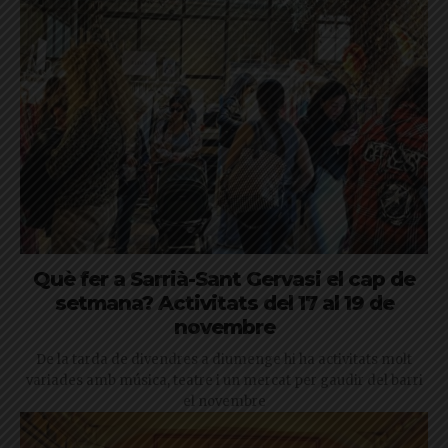
Què fer a Sarrià-Sant Gervasi el cap de
setmana? Activitats del 17 al 19 de
novembre
De la tarda de divendres a diumenge hi ha activitats molt
variades amb música, teatre i un mercat per gaudir del barri
el novembre