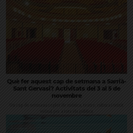
Què fer aquest cap de setmana a Sarrià-
Sant Gervasi? Activitats del 3 al 5 de
novembre
Un cap de setmana replet de música, teatre, cultura i teixit
veïnal per a tots els públics