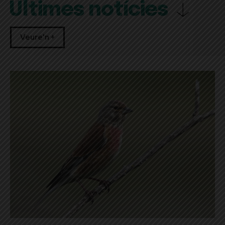
Últimes notícies
Veure'n +