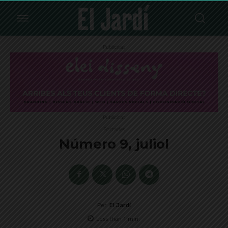
Publicitat
Publicitat
Portades
Número 9, juliol
Per
El Jardí
Less than 1
min.