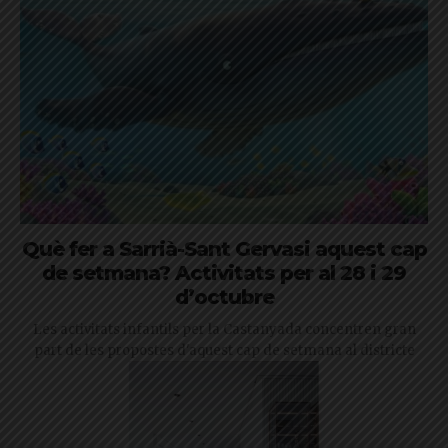
Què fer a Sarrià-Sant Gervasi aquest cap
de setmana? Activitats per al 28 i 29
d’octubre
Les activitats infantils per la Castanyada concentren gran
part de les propostes d'aquest cap de setmana al districte