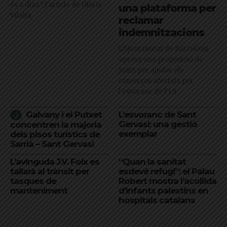
és a dins": l'article de Glòria
una plataforma per
Vilalta
reclamar
indemnitzacions
L’Ajuntament de Barcelona
aprova una proposició de
Junts per ajudar els
comerços afectats per
l'esvoranc de l'L9
Galvany i el Putxet
L’esvoranc de Sant
Gervasi: una gestió
concentren la majoria
exemplar
dels pisos turístics de
Sarrià – Sant Gervasi
L’avinguda J.V. Foix es
“Quan la sanitat
tallarà al trànsit per
esdevé refugi”: el Palau
tasques de
Robert mostra l’acollida
manteniment
d’infants palestins en
hospitals catalans