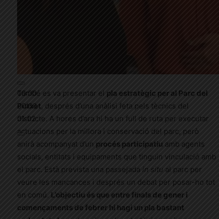
00:00
També es va presentar el
pla estratègic per al Parc del
00:00
Putxet
, després d’una anàlisi feta pels tècnics del
01:02
districte. A hores d’ara hi ha un full de ruta per executar
actuacions per la millora i conservació del parc, però
anirà acompanyat d’un
procés participatiu
amb agents
socials, entitats i equipaments que tinguin vinculació amb
el parc. Està prevista una passejada
in situ
al parc per
veure les mancances i després un debat per posar-ho tot
en comú.
L’objectiu és que entre finals de gener i
començaments de febrer hi hagi un pla bastant