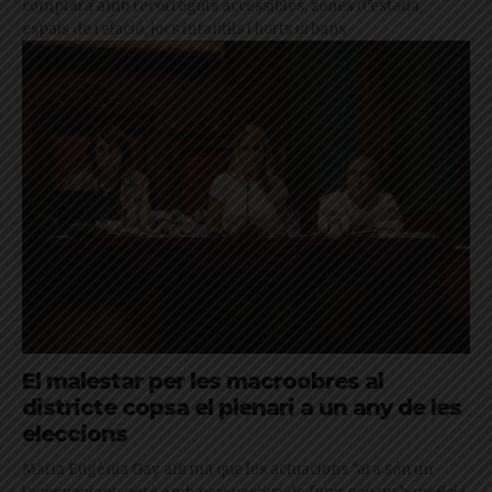
comptarà amb recorreguts accessibles, zones d’estada,
espais de relació, jocs infantils i horts urbans
El malestar per les macroobres al
districte copsa el plenari a un any de les
eleccions
Maria Eugènia Gay afirma que les actuacions "ara són un