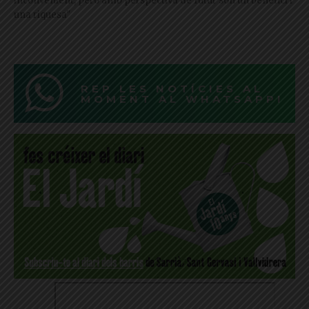
inconvenient, però amb perspectiva de futur són un benefici i
una riquesa"
REP LES NOTÍCIES AL
MOMENT AL WHATSAPP!