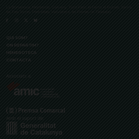
La Bonanova, Monterols, Galvany, Turó Parc, el Farró, el Putxet, Sarrià,
les Tres Torres, Pedralbes, Vallvidrera, les Planes i el Tibidabo
QUI SOM?
ON REPARTIM?
HEMEROTECA
CONTACTA
Associats a:
Amb el suport de: