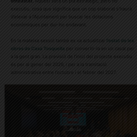
embastat.
Aquest serà un pla estratègic, però no
executiu, cosa que significa que un cop elaborat s’haurà
d’elevar a l’Ajuntament per buscar les dotacions
econòmiques per dur-ho endavant.
En la mateixa sessió també es va actualitzar
l’estat de les
obres de Casa Tosquella
per convertir-la en un casal per
a la gent gran. La previsió de l’inici del projecte executiu
és per al gener del 2026, i per a la tramitació
administrativa entre l’octubre i el febrer del 2027.