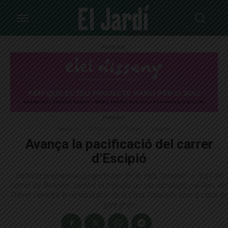
Publicitat
Publicitat
Destacat
El Farró
El Putxet
Societat
Avança la pacificació del carrer
d’Escipió
Districte prepara un projecte per fer-lo més "amable" a l'estil del
carrer de Ballester; també es treballa un pla estratègic pel Parc del
Putxet i avança la rehabilitació de la Casa Tosquella com a casal de
gent gran