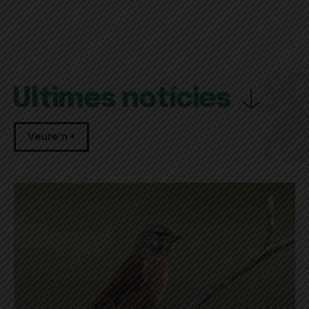
Últimes notícies
Veure'n +