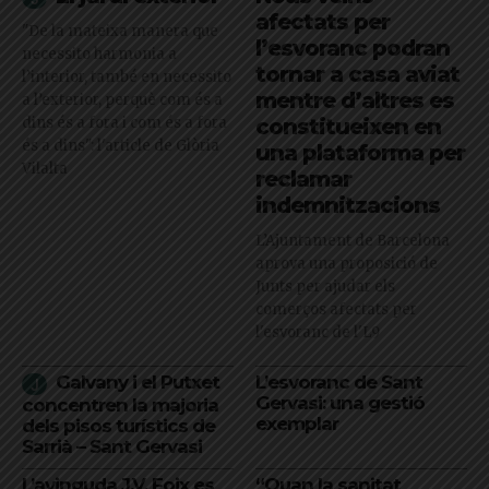
afectats per
"De la mateixa manera que
l’esvoranc podran
necessito harmonia a
tornar a casa aviat
l’interior, també en necessito
mentre d’altres es
a l’exterior, perquè com és a
dins és a fora i com és a fora
constitueixen en
és a dins": l'article de Glòria
una plataforma per
Vilalta
reclamar
indemnitzacions
L’Ajuntament de Barcelona
aprova una proposició de
Junts per ajudar els
comerços afectats per
l'esvoranc de l'L9
Galvany i el Putxet
L’esvoranc de Sant
Gervasi: una gestió
concentren la majoria
exemplar
dels pisos turístics de
Sarrià – Sant Gervasi
L’avinguda J.V. Foix es
“Quan la sanitat