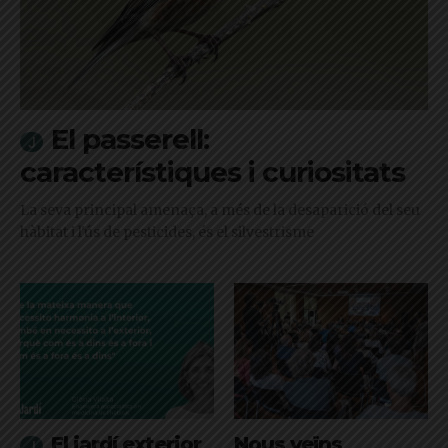
El passerell:
característiques i curiositats
La seva principal amenaça, a més de la desaparició del seu
hàbitat i l'ús de pesticides, és el silvestrisme
El jardí exterior
Nous veïns