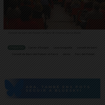
Consell de barri del Putxet i el Farró © Cristina García Bladé
ETIQUETES
Carrer d'Escipió
casa tosquella
consell de barri
Consell de Barri del Putxet i el Farró
obres
Parc del Putxet
ARA, TAMBÉ ENS POTS
SEGUIR A BLUESKY!