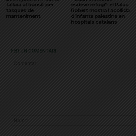
tallarà al trànsit per
esdevé refugi”: el Palau
tasques de
Robert mostra l’acollida
manteniment
d’infants palestins en
hospitals catalans
FER UN COMENTARI
Comentar