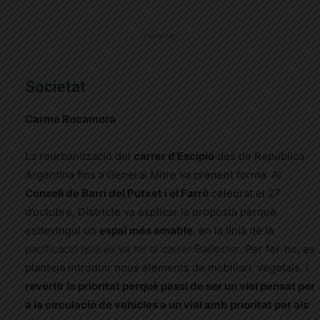
Publicitat
Societat
Carme Rocamora
La reurbanització del
carrer d’Escipió
des de República
Argentina fins a General Mitre va prenent forma. Al
Consell de Barri del Putxet i el Farró
celebrat el 27
d’octubre, Districte va explicar la proposta perquè
esdevingui un
espai més amable
, en la línia de la
pacificació que es va fer al carrer Ballester
. Per fer-ho, es
planteja introduir nous elements de mobiliari, vegetals, i
revertir la prioritat perquè passi de ser un vial pensat per
a la circulació de vehicles a un vial amb prioritat per als