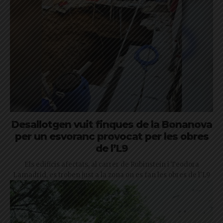
Desallotgen vuit finques de la Bonanova
per un esvoranc provocat per les obres
de l’L9
Els edificis afectats, al carrer de Rubinstein i Teodora
Lamadrid, es troben just a la zona on es fan les obres de l'L9