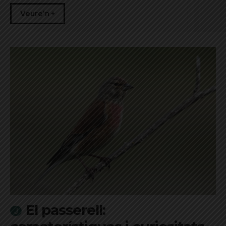
Veure'n +
El passerell: