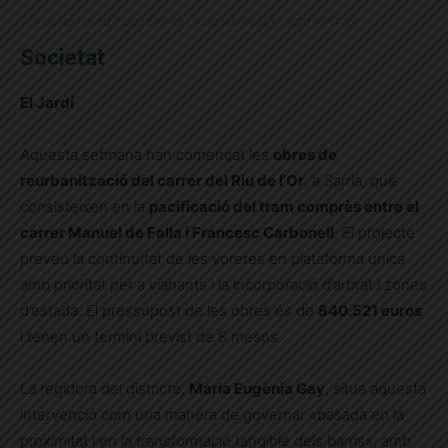
Publicat el 19.2.2026 17:19 · Actualitzat el 19.2.2026 17:19
Societat
El Jardí
Aquesta setmana han començat les
obres de
reurbanització del carrer del Riu de l’Or
, a Sarrià, que
consisteixen en la
pacificació del tram comprès entre el
carrer Manuel de Falla i Francesc Carbonell
. El projecte
preveu la continuïtat de les voreres en plataforma única
amb prioritat per a vianants i la incorporació d’arbrat i zones
d’estada. El pressupost de les obres és de
840.521 euros
i tenen un termini previst de 8 mesos.
La regidora del districte,
Maria Eugènia Gay
, situa aquesta
intervenció com una manera de governar «basada en la
proximitat i en la transformació tangible dels barris», amb