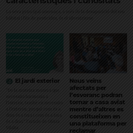
característiques i curiositats
La seva principal amenaça, a més de la desaparició del seu
hàbitat i l'ús de pesticides, és el silvestrisme
El jardí exterior
Nous veïns
afectats per
"De la mateixa manera que
l’esvoranc podran
necessito harmonia a
tornar a casa aviat
l’interior, també en necessito
mentre d’altres es
a l’exterior, perquè com és a
dins és a fora i com és a fora
constitueixen en
és a dins": l'article de Glòria
una plataforma per
Vilalta
reclamar