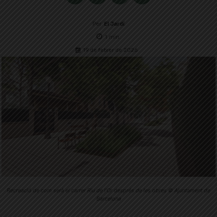
Per
El Jardí
1
min.
19 de febrer de 2026
Recreació de com serà el carrer Riu de l'Or després de les obres © Ajuntament de
Barcelona