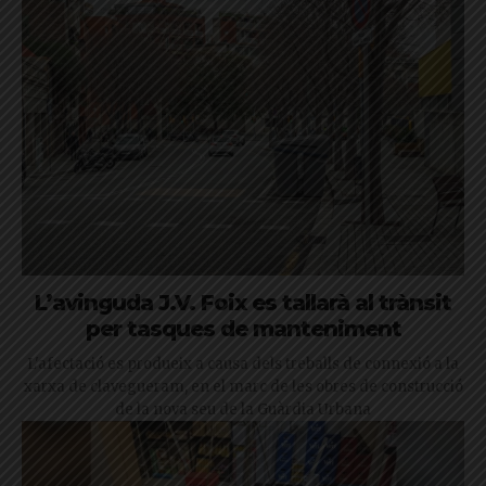
L’avinguda J.V. Foix es tallarà al trànsit
per tasques de manteniment
L'afectació es produeix a causa dels treballs de connexió a la
xarxa de clavegueram, en el marc de les obres de construcció
de la nova seu de la Guàrdia Urbana