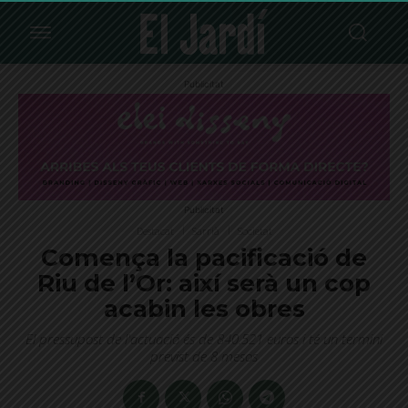
Publicitat
Publicitat
Destacat
Sarrià
Societat
Comença la pacificació de
Riu de l’Or: així serà un cop
acabin les obres
El pressupost de l'actuació és de 840.521 euros i té un termini
previst de 8 mesos