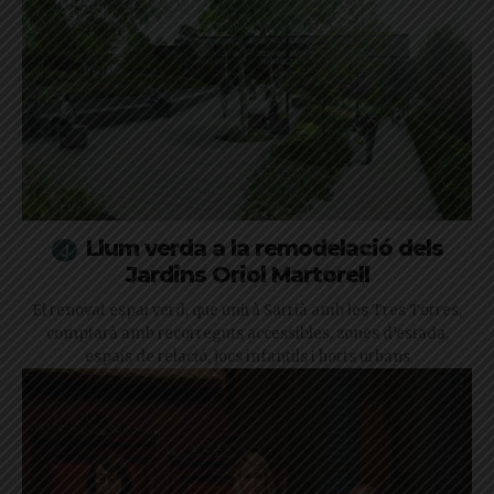
Llum verda a la remodelació dels
Jardins Oriol Martorell
El renovat espai verd, que unirà Sarrià amb les Tres Torres,
comptarà amb recorreguts accessibles, zones d’estada,
espais de relació, jocs infantils i horts urbans