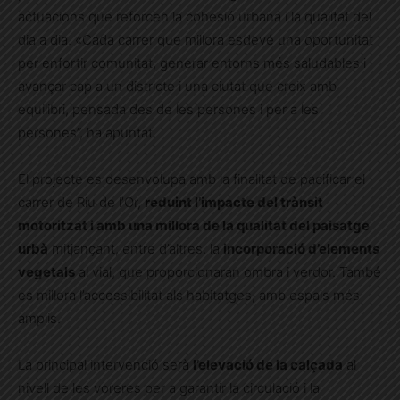
actuacions que reforcen la cohesió urbana i la qualitat del
dia a dia. «Cada carrer que millora esdevé una oportunitat
per enfortir comunitat, generar entorns més saludables i
avançar cap a un districte i una ciutat que creix amb
equilibri, pensada des de les persones i per a les
persones”, ha apuntat.
El projecte es desenvolupa amb la finalitat de pacificar el
carrer de Riu de l’Or,
reduint l’impacte del trànsit
motoritzat i amb una millora de la qualitat del paisatge
urbà
mitjançant, entre d’altres, la
incorporació d’elements
vegetals
al vial, que proporcionaran ombra i verdor. També
es millora l’accessibilitat als habitatges, amb espais més
amplis.
La principal intervenció serà
l’elevació de la calçada
al
nivell de les voreres per a garantir la circulació i la