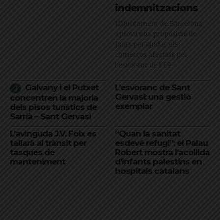
indemnitzacions
L’Ajuntament de Barcelona
aprova una proposició de
Junts per ajudar els
comerços afectats per
l'esvoranc de l'L9
Galvany i el Putxet
L’esvoranc de Sant
Gervasi: una gestió
concentren la majoria
exemplar
dels pisos turístics de
Sarrià – Sant Gervasi
L’avinguda J.V. Foix es
“Quan la sanitat
tallarà al trànsit per
esdevé refugi”: el Palau
tasques de
Robert mostra l’acollida
manteniment
d’infants palestins en
hospitals catalans