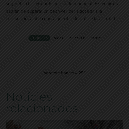
seguretat dels vianants que tindran prioritat. Els vehicles
hauran de superar un desnivell per a accedir a la
intersecció, amb la consegüent reducció de la velocitat.
ETIQUETES
obres
Riu de l'Or
sarria
[adrotate banner="28"]
Notícies
relacionades