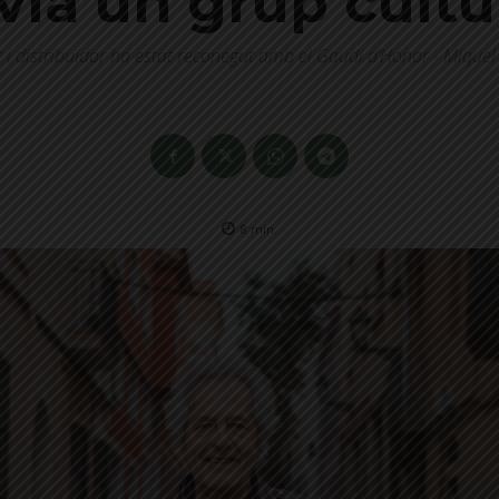
via un grup cultur
r i distribuïdor ha estat reconegut amb el Gaudí d’Honor - Miquel
8
min.