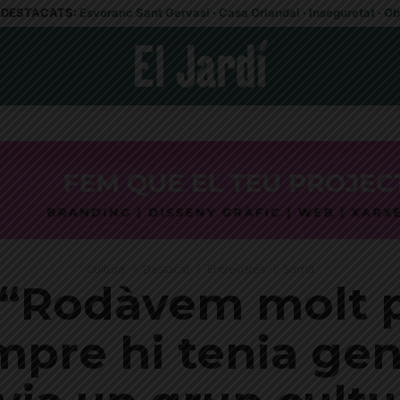
DESTACATS:
Esvoranc Sant Gervasi
·
Casa Orlandai
·
Inseguretat
·
Ob
Cultura
Destacat
Entrevistes
Sarrià
“Rodàvem molt pe
mpre hi tenia gent