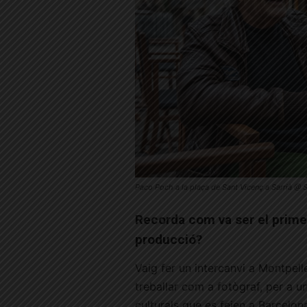
Paco Poch a la plaça de Sant Vicenç a Sarrià @ S
Recorda com va ser el prime
producció?
Vaig fer un intercanvi a Montpell
treballar com a fotògraf, per a 
culturals que es feien a Barcelona