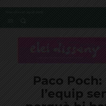
Divendres 07, agost 2026
Paco Poch: 
l’equip se