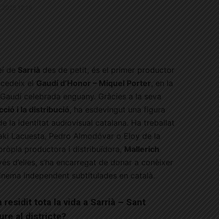
3.2025 12:19
eí de
Sarrià
des de petit, és el primer productor
cedeix el
Gaudí d’Honor – Miquel Porter
, en la
s Gaudí celebrada enguany. Gràcies a la seva
ció i la distribució
, ha esdevingut una figura
e la identitat audiovisual catalana. Ha treballat
aki Lacuesta, Pedro Almodóvar o Eloy de la
 pròpia productora i distribuïdora,
Mallerich
avés d’elles, s’ha encarregat de donar a conèixer
cinema independent subtitulades en català.
residit tota la vida a Sarrià – Sant
ure al districte?