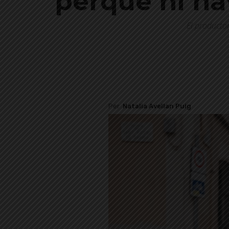
perquè hi ha
El producto
Per
Natalia Avellan Puig