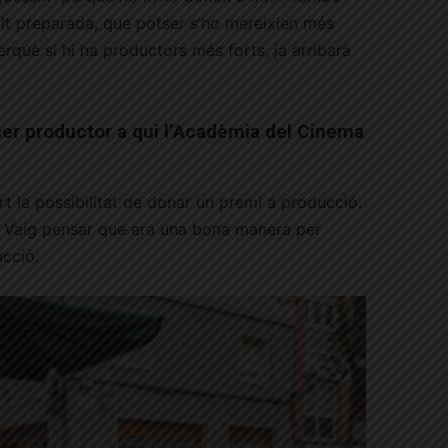
lt preparada, que potser s’ho mereixien més
rquè si hi ha productors més forts, ja arribarà
imer productor a qui l’Acadèmia del Cinema
t la possibilitat de donar un premi a producció.
. Vaig pensar que era una bona manera per
cció.