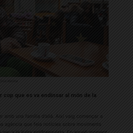
ílvia Molina
r cop que es va endinsar al món de la
er amb una família d’allà. Així vaig començar a
una agència que feia notícies sobre moviments
 per a la lluita antifranquista. En aquell moment,