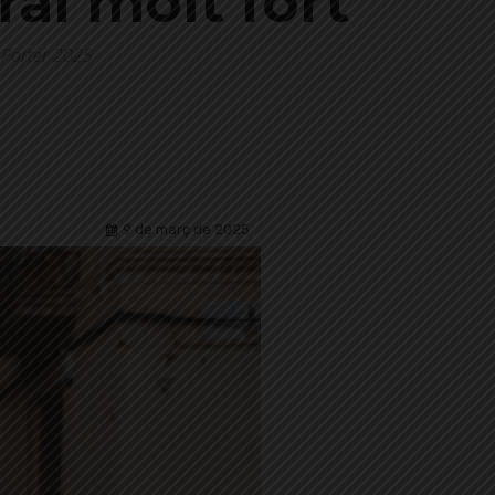
al molt fort”
 Porter 2025
9 de març de 2025