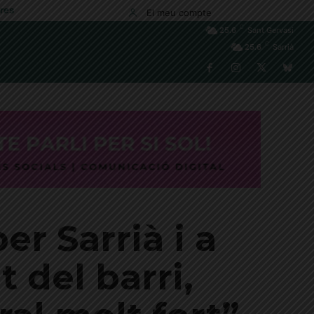
res
El meu compte
C
25.6
Sant Gervasi
C
25.6
Sarrià
r Sarrià i a
 del barri,