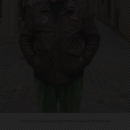
Paco Poch a la plaça de Sant Vicenç a Sarrià @ Sílvia Molina