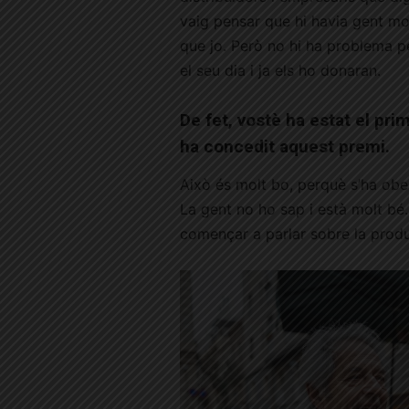
vaig pensar que hi havia gent mo
que jo. Però no hi ha problema pe
el seu dia i ja els ho donaran.
De fet, vostè ha estat el pr
ha concedit aquest premi.
Això és molt bo, perquè s’ha ober
La gent no ho sap i està molt bé
començar a parlar sobre la produ