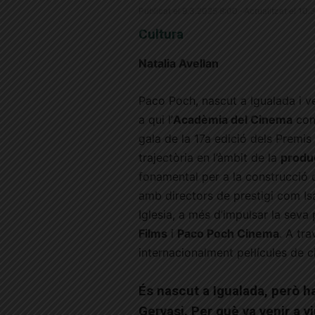
Publicat el 9.3.2025 8:00 · Actualitzat el 10.
Cultura
Natalia Avellan
Paco Poch, nascut a Igualada i v
a qui l’
Acadèmia del Cinema
con
gala de la 17a edició dels Premi
trajectòria en l’àmbit de la
produc
fonamental per a la construcció d
amb directors de prestigi com Is
Iglesia, a més d’impulsar la seva
Films
i
Paco Poch Cinema
. A tr
internacionalment pel·lícules de 
És nascut a Igualada, però ha 
Gervasi. Per què va venir a vi