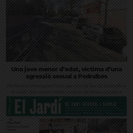
Una jove menor d’edat, víctima d’una
agressió sexual a Pedralbes
Els Mossos investiguen l'atac, que va tenir lloc de matinada a
la cruïlla dels carrers Santa Caterina de Siena i Cavallers