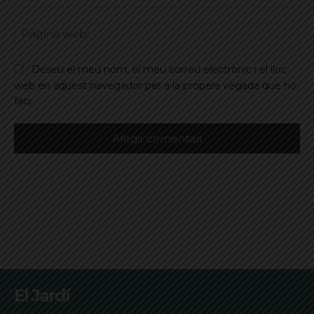
ele
Pà
we
Deseu el meu nom, el meu correu electrònic i el lloc
web en aquest navegador per a la propera vegada que ho
faci.
El Jardí