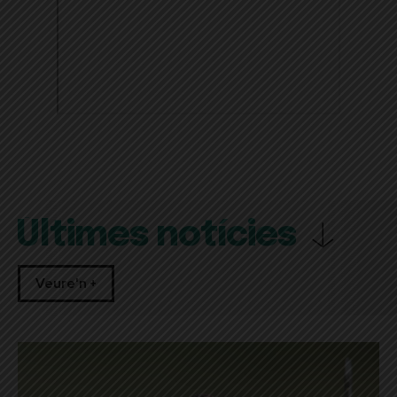
Últimes notícies
Veure'n +