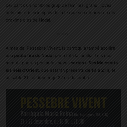
per part d’un nombrós grup de famílies, grans i joves,
dels misteris principals de la fe que se celebren en els
pròxims dies de Nadal.
Publicitat
A més del Pessebre Vivent, la parròquia també acollirà
una
petita fira de Nadal
per a tota la família. I els més
menuts podran portar les seves
cartes
a
Ses Majestats
els Reis d’Orient
, que estaran presents
de 18 a 21 h
, el
dissabte 21 i el diumenge 22 de desembre.