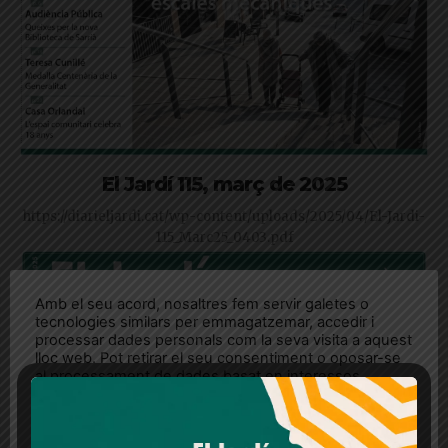
El Jardí 115, març de 2025
https://diarieljardi.cat/wp-content/uploads/2025/04/El-Jardi-
115_Marc25_0403.pdf
Amb el seu acord, nosaltres fem servir galetes o
tecnologies similars per emmagatzemar, accedir i
processar dades personals com la seva visita a aquest
lloc web. Pot retirar el seu consentiment o oposar-se
al processament de dades basat en interessos
legítims en qualsevol moment fent clic a "Ajustos de
cookies" o a la nostra Política de privacitat en aquest
lloc web. Si cliques "acceptar" dones el teu
consentiment