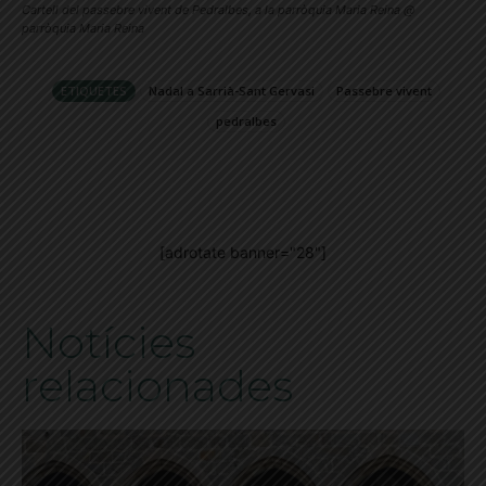
Cartell del passebre vivent de Pedralbes, a la parròquia Maria Reina @
parròquia Maria Reina
ETIQUETES
Nadal a Sarrià-Sant Gervasi
Passebre vivent
pedralbes
[adrotate banner="28"]
Notícies
relacionades