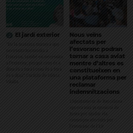
El jardí exterior
Nous veïns
afectats per
"De la mateixa manera que
l’esvoranc podran
necessito harmonia a
tornar a casa aviat
l’interior, també en necessito
mentre d’altres es
a l’exterior, perquè com és a
dins és a fora i com és a fora
constitueixen en
és a dins": l'article de Glòria
una plataforma per
Vilalta
reclamar
indemnitzacions
L’Ajuntament de Barcelona
aprova una proposició de
Junts per ajudar els
comerços afectats per
l'esvoranc de l'L9