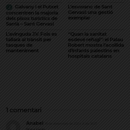
Galvany i el Putxet
L’esvoranc de Sant
Gervasi: una gestió
concentren la majoria
exemplar
dels pisos turístics de
Sarrià – Sant Gervasi
L’avinguda J.V. Foix es
“Quan la sanitat
tallarà al trànsit per
esdevé refugi”: el Palau
tasques de
Robert mostra l’acollida
manteniment
d’infants palestins en
hospitals catalans
1 comentari
Anabel
18 de desembre de 2024 A les 16:07
Bona tarda.