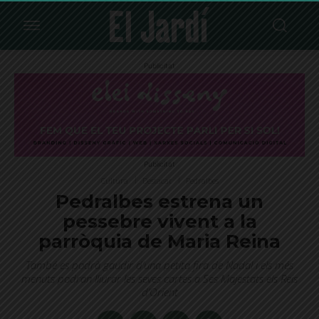
Publicitat
Publicitat
Cultura
Destacat
Pedralbes
Pedralbes estrena un
pessebre vivent a la
parròquia de Maria Reina
També es podrà gaudir d’una petita fira de Nadal i els més
menuts podran lliurar les seves cartes a Ses Majestats els Reis
d’Orient