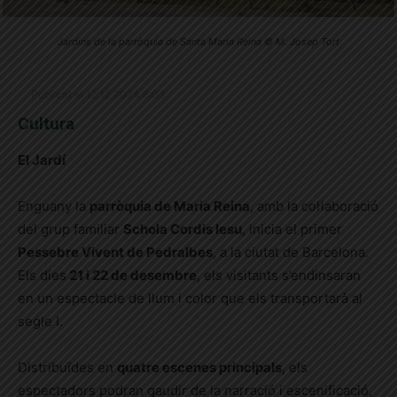
Jardins de la parròquia de Santa Maria Reina © M. Josep Tort
Publicat el 12.12.2024 6:03
Cultura
El Jardí
Enguany la
parròquia de Maria Reina
, amb la col·laboració
del grup familiar
Schola Cordis Iesu
, inicia el primer
Pessebre Vivent de Pedralbes
, a la ciutat de Barcelona.
Els dies
21 i 22 de desembre
, els visitants s’endinsaran
en un espectacle de llum i color que els transportarà al
segle I.
Distribuïdes en
quatre escenes principals
, els
espectadors podran gaudir de la narració i escenificació,