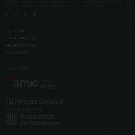
La Bonanova, Monterols, Galvany, Turó Parc, el Farró, el Putxet, Sarrià,
les Tres Torres, Pedralbes, Vallvidrera, les Planes i el Tibidabo
QUI SOM?
ON REPARTIM?
HEMEROTECA
CONTACTA
Associats a:
Amb el suport de: