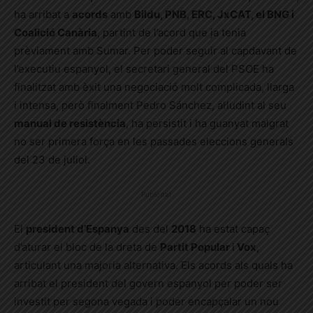
ha arribat a
acords
amb
Bildu, PNB, ERC, JxCAT, el BNG i
Coalició Canària
, partint de l’acord que ja tenia
prèviament amb Sumar. Per poder seguir al capdavant de
l’executiu espanyol, el secretari general del PSOE ha
finalitzat amb èxit una negociació molt complicada, llarga
i intensa, però finalment Pedro Sánchez, al·ludint al seu
manual de resistència
, ha persistit i ha guanyat malgrat
no ser primera força en les passades eleccions generals
del 23 de juliol.
Publicitat
El
president d’Espanya
des del
2018
ha estat capaç
d’aturar el bloc de la dreta de
Partit Popular
i
Vox
,
articulant una majoria alternativa. Els acords als quals ha
arribat el president del govern espanyol per poder ser
investit per segona vegada i poder encapçalar un nou