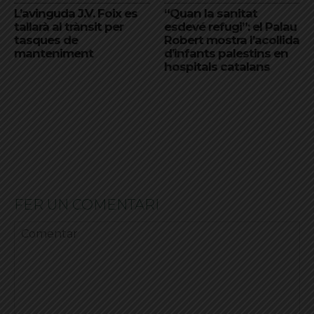
L’avinguda J.V. Foix es
“Quan la sanitat
tallarà al trànsit per
esdevé refugi”: el Palau
tasques de
Robert mostra l’acollida
manteniment
d’infants palestins en
hospitals catalans
FER UN COMENTARI