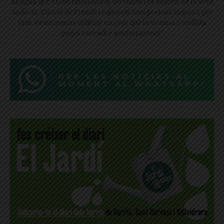
llengua que el seu interlocutor no entén i es vanten de la seva
audàcia. L’acció de l’insult requereix comprensió mútua i, per
tant, és necessari utilitzar un codi que la víctima escollida
pugui entendre perfectament"
REP LES NOTÍCIES AL
MOMENT AL WHATSAPP!