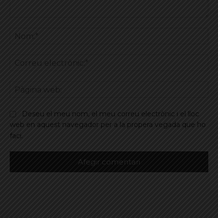
Comentar
No
Co
ele
Pà
we
Deseu el meu nom, el meu correu electrònic i el lloc
web en aquest navegador per a la propera vegada que ho
faci.