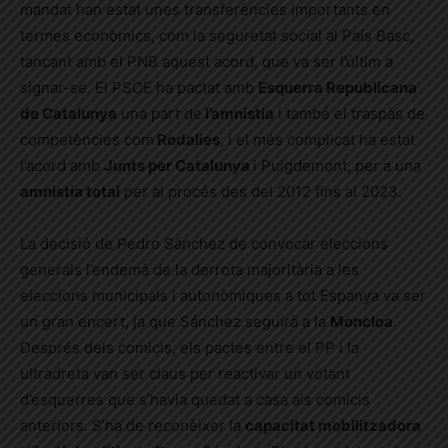
mandat han estat unes transferències importants en
termes econòmics, com la seguretat social al País Basc,
tancant amb el PNB aquest acord, que va ser l’últim a
signar-se. El PSOE ha pactat amb
Esquerra Republicana
de Catalunya
una part de
l’amnistia
i també el traspàs de
competències com
Rodalies
, i el més complicat ha estat
l’acord amb
Junts per Catalunya
i Puigdemont, per a una
amnistia total
per al procés des del 2012 fins al 2023.
La decisió de Pedro Sánchez de convocar eleccions
generals l’endemà de la derrota majoritària a les
eleccions municipals i autonòmiques a tot Espanya va ser
un gran encert, ja que Sánchez seguirà a la
Moncloa
.
Després dels comicis, els pactes entre el PP i la
ultradreta van ser claus per reactivar un votant
d’esquerres que s’havia quedat a casa als comicis
anteriors. S’ha de reconèixer la
capacitat mobilitzadora