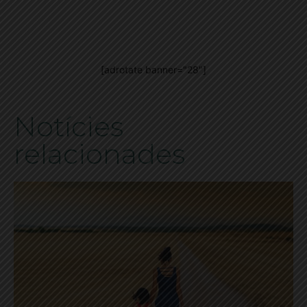
[adrotate banner="28"]
Notícies
relacionades