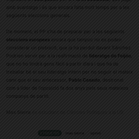
amb avantatge i és que encara falta molt temps per a les
següents eleccions generals.
De moment, el PP s’ha de preparar per a les següents
eleccions europees
encara que tampoc no es poden
considerar un plebiscit, que ja ha perdut davant Sánchez.
Podrien servir per a la reafirmació de
lideratge de Feijóo
,
que no ho tindrà gens fàcil a partir d’ara i que ha de
treballar bé el seu lideratge intern per no seguir el mateix
camí que el seu antecessor,
Pablo Casado
, destronat
com a líder de l’oposició fa dos anys pels seus mateixos
companys de partit.
Max Sierra
és estudiant de Ciències Polítiques a la UB
ETIQUETES
max sierra
opinió