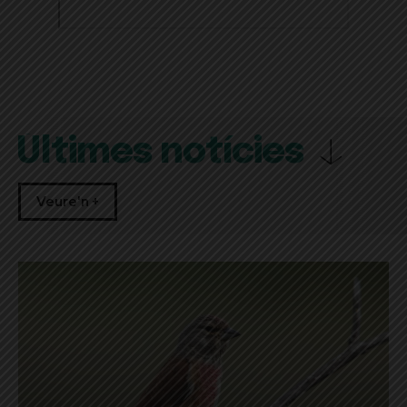
Últimes notícies
Veure'n +