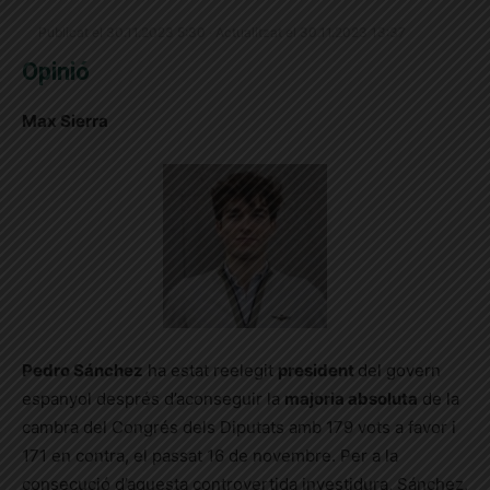
Publicat el 30.11.2023 5:30 · Actualitzat el 30.11.2023 13:37
Opinió
Max Sierra
Pedro Sánchez
ha estat reelegit
president
del govern
espanyol després d’aconseguir la
majoria absoluta
de la
cambra del Congrés dels Diputats amb 179 vots a favor i
171 en contra, el passat 16 de novembre. Per a la
consecució d’aquesta controvertida investidura, Sánchez,