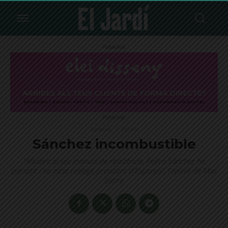
Publicitat
Publicitat
Destacat
Opinió
Sánchez incombustible
"Al·ludint al seu manual de resistència, Pedro Sánchez ha
persistit i ha estat reelegit president d'Espanya", l'opinió de Max
Sierra