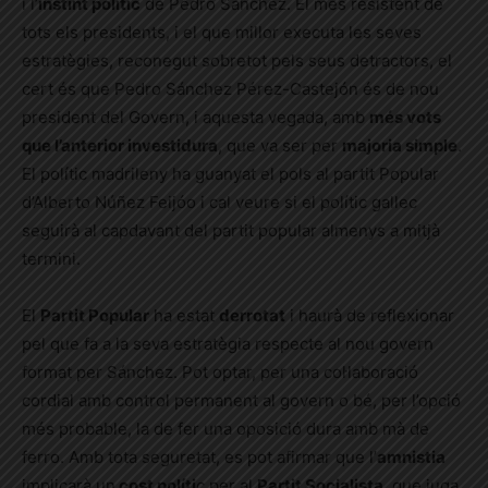
i l’
instint polític
de Pedro Sánchez. El més resistent de
tots els presidents, i el que millor executa les seves
estratègies, reconegut sobretot pels seus detractors, el
cert és que Pedro Sánchez Pérez-Castejón és de nou
president del Govern, i aquesta vegada, amb
més vots
que l’anterior investidura
, que va ser per
majoria simple
.
El polític madrileny ha guanyat el pols al partit Popular
d’Alberto Núñez Feijóo i cal veure si el polític gallec
seguirà al capdavant del partit popular almenys a mitjà
termini.
El
Partit Popular
ha estat
derrotat
i haurà de reflexionar
pel que fa a la seva estratègia respecte al nou govern
format per Sánchez. Pot optar, per una col·laboració
cordial amb control permanent al govern o bé, per l’opció
més probable, la de fer una oposició dura amb mà de
ferro. Amb tota seguretat, es pot afirmar que l’
amnistia
implicarà un
cost políti
c per al
Partit Socialista
, que juga