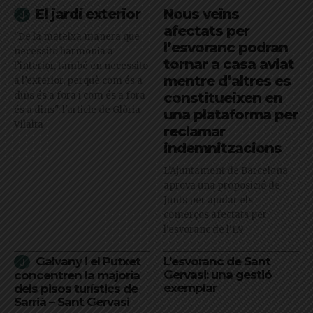
El jardí exterior
Nous veïns
afectats per
"De la mateixa manera que
l’esvoranc podran
necessito harmonia a
tornar a casa aviat
l’interior, també en necessito
mentre d’altres es
a l’exterior, perquè com és a
dins és a fora i com és a fora
constitueixen en
és a dins": l'article de Glòria
una plataforma per
Vilalta
reclamar
indemnitzacions
L’Ajuntament de Barcelona
aprova una proposició de
Junts per ajudar els
comerços afectats per
l'esvoranc de l'L9
Galvany i el Putxet
L’esvoranc de Sant
Gervasi: una gestió
concentren la majoria
exemplar
dels pisos turístics de
Sarrià – Sant Gervasi