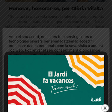
Honorar, honorar-se, per Glòria Vilalta
"Honorant la meva vida honoro també els meus pares i els
meus avantpassats. Això comporta no només agrair-los la
vida, comporta també tenir-los presents i estimar-los, donar-
los un lloc. Sigui en el cor o a casa, amb una fotografia"
Amb el seu acord, nosaltres fem servir galetes o
tecnologies similars per emmagatzemar, accedir i
processar dades personals com la seva visita a aquest
lloc web. Pot retirar el seu consentiment o oposar-se
al processament de dades basat en interessos
legítims en qualsevol moment fent clic a "Ajustos de
cookies" o a la nostra Política de privacitat en aquest
lloc web. Si cliques "acceptar" dones el teu
consentiment
Més informació
Acceptar
Rebutjar tot
Quan l’usuari crea un compte al Diari el Jardí, dona el
seu consentiment explícit per rebre comunicacions
informatives relacionades amb el servei. Aquest