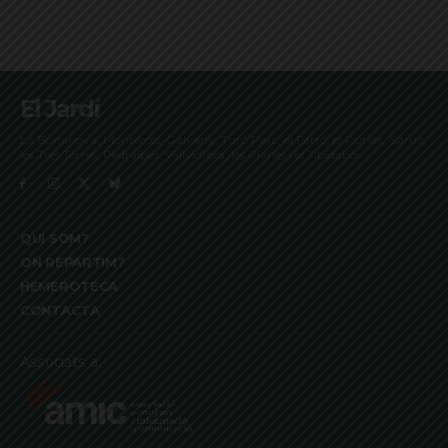
El Jardí
La Bonanova, Monterols, Galvany, Turó Parc, el Farró, el Putxet, Sarrià,
les Tres Torres, Pedralbes, Vallvidrera, les Planes i el Tibidabo
QUI SOM?
ON REPARTIM?
HEMEROTECA
CONTACTA
Associats a: