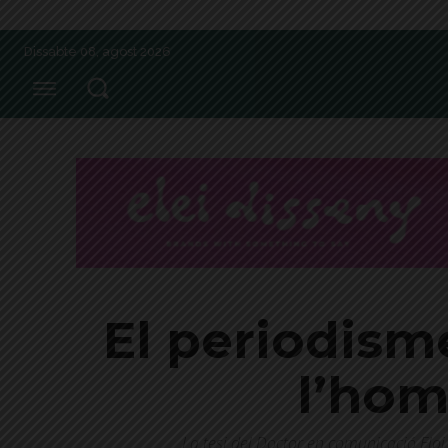
Dissabte 08, agost 2026
El periodisme
l’hom
La tesi del Doctor en comunicació Eloi