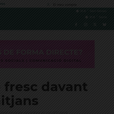
res
El meu compte
C
31.8
Sant Gervasi
C
31.8
Sarrià
e fresc davant
itjans
ient en auge abordant el cas d'El Jardí