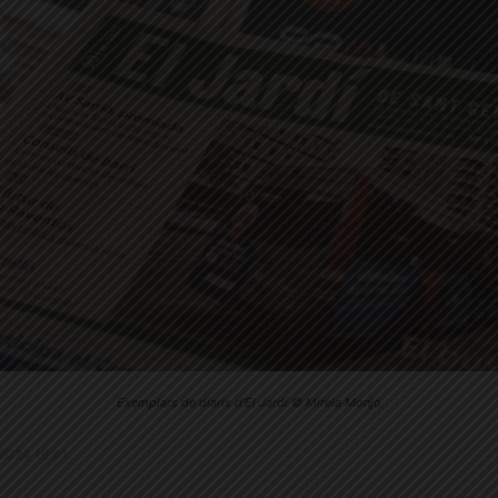
Exemplars de diaris d'El Jardí © Mireia Monjo
1.2024 16:41