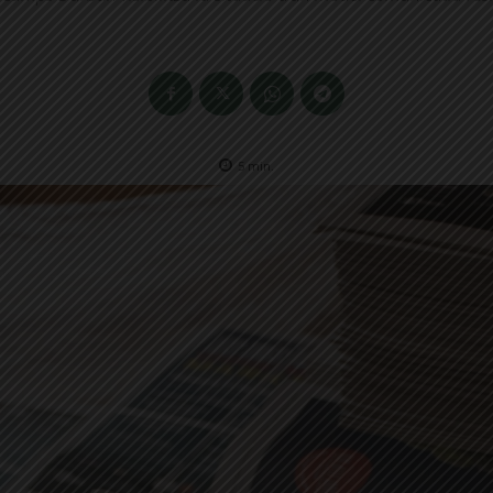
5
min.