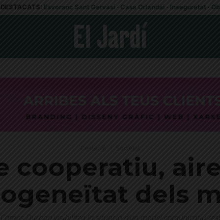
DESTACATS:
Esvoranc Sant Gervasi
·
Casa Orlandai
·
Inseguretat
·
Ob
Destacat
Societat
 cooperatiu, air
ogeneïtat dels m
 Camps Durban visibilitza la situació d’un model comunicatiu resil