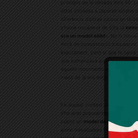
principis de la dècada dels 80. 
estat sotmesa a l’aparell estatal 
diferència d’altres països on la 
s’havia recuperat de tota la
cens
era un model sòlid
«. No hi havi
mitjà de comunicació d’aquestes 
exactament, però sí que hi havia
que començava a alçar la veu. D’
aquells moviments socialistes o fe
mans de grans empresaris o de p
En aquest context va néixer a
Ca
s’ha anat popularitzant i consolida
públic un
model de proximitat
a 
entre treballadors i lectors es v
treball intens del
capital humà,
i 