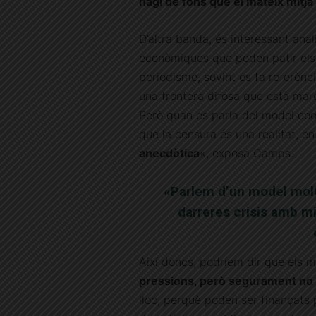
hagi de fons que el mateix mitjà
D’altra banda, és interessant anal
econòmiques que poden patir els 
periodisme, sovint es fa referènci
una frontera difosa que està mar
Però quan es parla del model coop
que la censura és una realitat, e
anecdòtica
«, exposa Camps.
«Parlem d’un model molt r
darreres crisis amb mi
Així doncs, podríem dir que els m
pressions, però segurament no s
lloc, perquè poden ser finançats