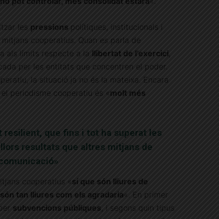
 no pot controlar, més consolidat estarà
«.
itzar les
pressions
polítiques, institucionals i
mitjans cooperatius. Quan es parla de
a als límits respecte a la
llibertat de l’exercici
,
cada per les entitats que concentren el poder.
eratiu, la situació ja no és la mateixa. Encara
n el periodisme cooperatiu és «
molt més
esilient, que fins i tot ha superat les
llors resultats que altres mitjans de
comunicació»
itjans cooperatius «
sí que són lliures de
ón tan lliures com els agradaria
«. En primer
 per
subvencions públiques
, i segons quin tipus