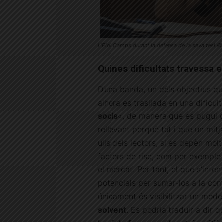
L’Eloi Camps durant la defensa de la seva tesi
©
Quines dificultats travessa 
D’una banda, un dels objectius q
alhora es trasllada en una dificult
socis
«, de manera que es pugui co
rellevant perquè tot i que un mit
ulls dels lectors, si es depèn mol
factors de risc, com per exemple
el mercat. Per tant, el que s’inte
potencials per sumar-los a la comu
únicament és visibilitzar un mode
solvent
. Es podria traduir a dir q