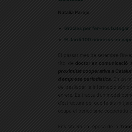
Natalia Parejo
Gràcies per fer-nos bategar
El Jardí 100 números en pap
El passat mes de setembre l’inve
títol de
doctor en comunicació
d
proximitat cooperativa a Catalun
d’empresa periodística
. En un m
de traslladar la informació són d
enrere. Es tracta d’un model com
d’estructura pel que fa als mitja
ocupa el periodisme cooperatiu e
Ens situem en l’època de la
Trans