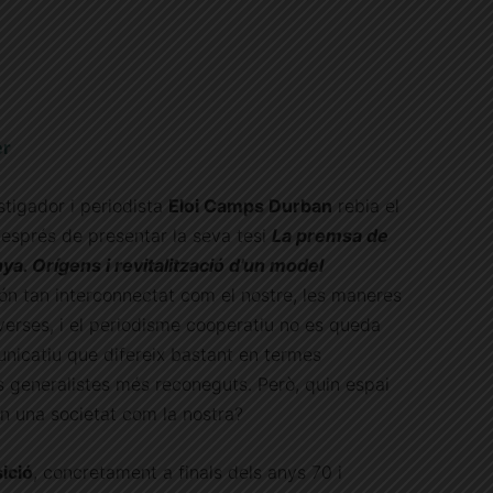
er
stigador i periodista
Eloi Camps Durban
rebia el
esprés de presentar la seva tesi
La premsa de
ya. Orígens i revitalització d’un model
ón tan interconnectat com el nostre, les maneres
iverses, i el periodisme cooperatiu no es queda
unicatiu que difereix bastant en termes
ns generalistes més reconeguts. Però, quin espai
n una societat com la nostra?
ició
, concretament a finals dels anys 70 i