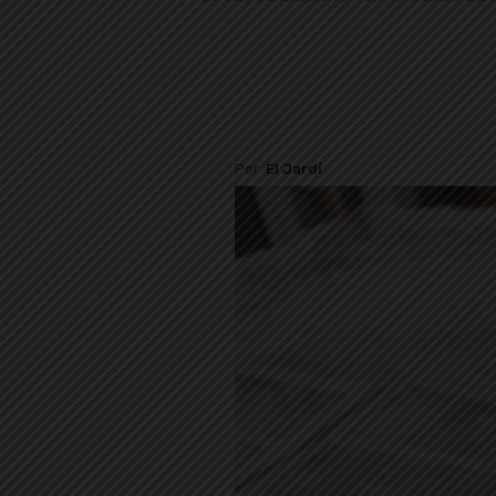
Per
El Jardí