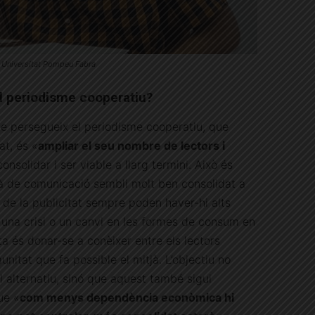
Universitat Pompeu Fabra
el periodisme cooperatiu?
ue persegueix el periodisme cooperatiu, que
at, és «
ampliar el seu nombre de lectors i
nsolidar i ser viable a llarg termini. Això és
jà de comunicació sembli molt ben consolidat a
t de la publicitat sempre poden haver-hi alts
 una crisi o un canvi en les formes de consum en
nta és donar-se a conèixer entre els lectors
nitat que fa possible el mitjà. L’objectiu no
l alternatiu, sinó que aquest també sigui
ue «
com menys dependència econòmica hi