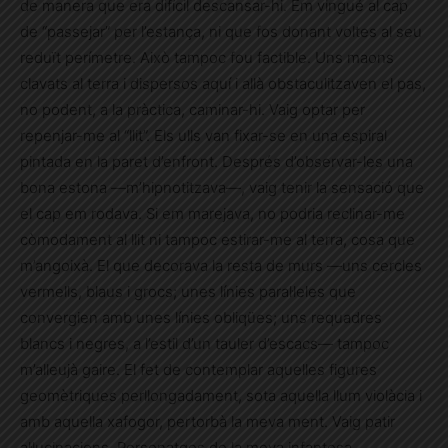
de manera que era difícil descansar-hi. Em vingué al cap
de “passejar” per l’estança, ni que fos donant voltes al seu
reduït perímetre. Això tampoc fou factible. Uns maons
clavats al terra i dispersos aquí i allà obstaculitzaven el pas,
no podent, a la pràctica, caminar-hi. Vaig optar per
repenjar-me al “llit”. Els ulls van fixar-se en una espiral
pintada en la paret d’enfront. Després d’observar-les una
bona estona —m’hipnotitzava—, vaig tenir la sensació que
el cap em rodava. Si em marejava, no podria reclinar-me
còmodament al llit ni tampoc estirar-me al terra, cosa que
m’angoixà. El que decorava la resta de murs —uns cercles
vermells, blaus i grocs; unes línies paral·leles que
convergien amb unes línies obliqües; uns requadres
blancs i negres, a l’estil d’un tauler d’escacs— tampoc
m’alleujà gaire. El fet de contemplar aquelles figures
geomètriques perllongadament, sota aquella llum violàcia i
amb aquella xafogor, pertorbà la meva ment. Vaig patir
al·lucinacions. Personatges de la meva infantesa