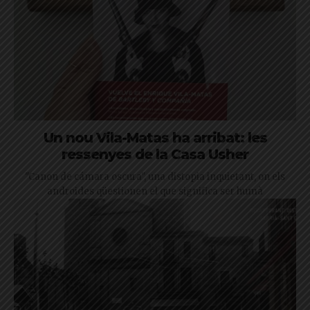
Un nou Vila-Matas ha arribat: les
ressenyes de la Casa Usher
"Canon de cámara oscura", una distopia inquietant, on els
androides qüestionen el que significa ser humà