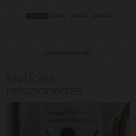
ETIQUETES
història
literatura
Monterols
[adrotate banner="28"]
Notícies
relacionades