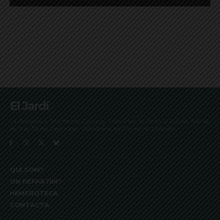
El Jardí
La Bonanova, Monterols, Galvany, Turó Parc, el Farró, el Putxet, Sarrià,
les Tres Torres, Pedralbes, Vallvidrera, les Planes i el Tibidabo
QUI SOM?
ON REPARTIM?
HEMEROTECA
CONTACTA