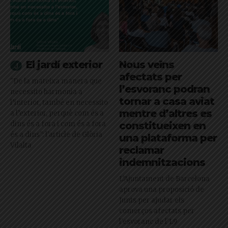
El jardí exterior
Nous veïns
afectats per
"De la mateixa manera que
l’esvoranc podran
necessito harmonia a
tornar a casa aviat
l’interior, també en necessito
mentre d’altres es
a l’exterior, perquè com és a
dins és a fora i com és a fora
constitueixen en
és a dins": l'article de Glòria
una plataforma per
Vilalta
reclamar
indemnitzacions
L’Ajuntament de Barcelona
aprova una proposició de
Junts per ajudar els
comerços afectats per
l'esvoranc de l'L9