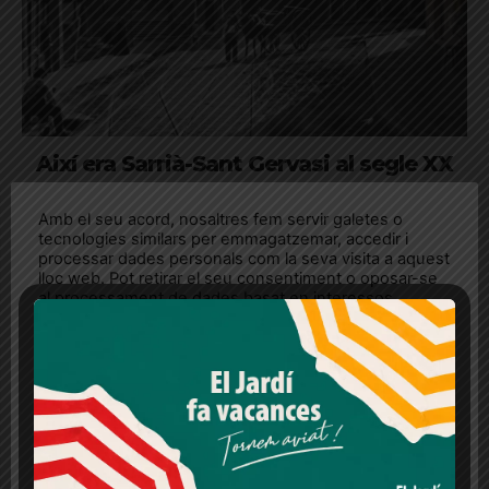
Així era Sarrià-Sant Gervasi al segle XX
La sèrie "Recapturant" explica l'evolució del districte a través
Amb el seu acord, nosaltres fem servir galetes o
de la fotografia històrica
tecnologies similars per emmagatzemar, accedir i
processar dades personals com la seva visita a aquest
lloc web. Pot retirar el seu consentiment o oposar-se
al processament de dades basat en interessos
legítims en qualsevol moment fent clic a "Ajustos de
cookies" o a la nostra Política de privacitat en aquest
lloc web. Si cliques "acceptar" dones el teu
consentiment
Més informació
Acceptar
Rebutjar tot
Quan l’usuari crea un compte al Diari el Jardí, dona el