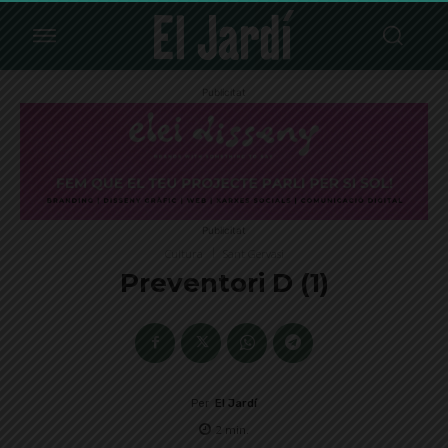
Publicitat
Publicitat
Cultura
Sant Gervasi
Preventori D (1)
Per
El Jardí
2
min.