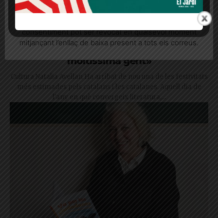
seu consentiment explícit per rebre comunicacions
informatives relacionades amb el servei. Aquest
consentiment pot ser revocat en qualsevol moment
Sant Jordi 2025, una jornada
mitjançant l’enllaç de baixa present a tots els correus.
multitudinària i radiant: «Ha vingut
moltíssima gent»
Cultura Natalia Avellan Ha arribat de nou una de les festivitats
més estimades pels catalans i les catalanes. Aquell dia de
l'any en què convergeix literatura,...