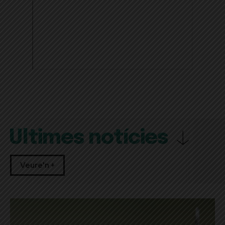
Últimes notícies
Veure'n +