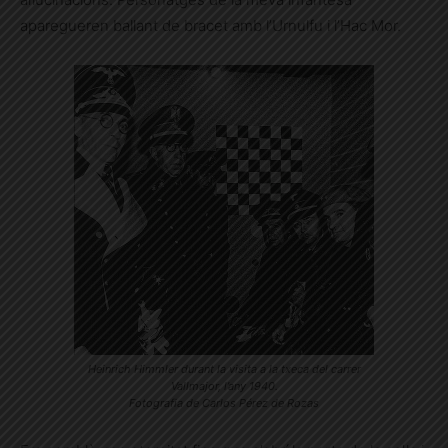
aparegueren ballant de bracet amb l’Urnulfu i l’Hac Mor.
Heinrich Himmler durant la visita a la txeca del carrer
Vallmajor, l’any 1940.
Fotografia de Carlos Pérez de Rozas