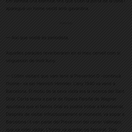
Em semblà una eternitat fins que s’obrí la porta de la cel·la i
aparegué un home vestit amb gavardina.
Publicitat
— Així que vostè és periodista.
Aquelles paraules reverberaren en el meu cervell com si
vinguessin de molt lluny.
— L’últim visitant que vam tenir al Preventori D –continuà
l’home– va ser Heinrich Himmler. L’any 1940 va venir a
Barcelona. El motiu de la seva visita era la recerca del Sant
Grial. Certa teoria a partir de l’òpera
Parsifal
de Wagner
apuntava que el famós Grial es podria trobar a Montserrat.
Després de visitar infructuosament el monestir, va sopar a
Barcelona i li van parlar del Preventori del carrer Vallmajor,
que va voler visitar. L’home va quedar-ne fascinat. Des