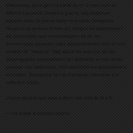
d’aleshores, poca gent ha parlat de mi. El meu nom és
Alfonso Laurencic. Durant la guerra, vaig dissenyar
aquesta cel·la i la que va haver-hi al carrer Saragossa.
Ningú no va apreciar el meu art, tampoc els anarquistes i
els comunistes que m’encarregaren de fer-les.
Anomenaven aquestes sales despectivament amb el nom
soviètic de “Txeques”. Vaig aplicar els avenços de l’art
d’avantguarda, especialment l’art abstracte, al món de les
presons i els calabossos. Això aleshores era absolutament
innovador. Transportar l’art de Kandinski i Mondrian a la
cel·la d’un reclús.
L’home aturà el que estava dient i em mirà de fit a fit:
— Ha arribat al moment oportú.