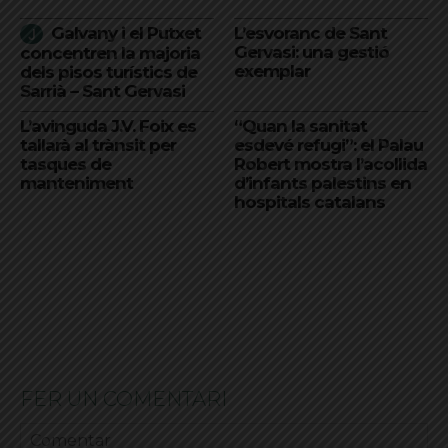
Galvany i el Putxet
L’esvoranc de Sant
Gervasi: una gestió
concentren la majoria
exemplar
dels pisos turístics de
Sarrià – Sant Gervasi
L’avinguda J.V. Foix es
“Quan la sanitat
tallarà al trànsit per
esdevé refugi”: el Palau
tasques de
Robert mostra l’acollida
manteniment
d’infants palestins en
hospitals catalans
FER UN COMENTARI