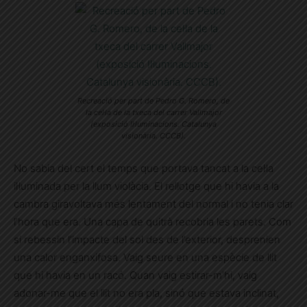
Recreació per part de Pedro G. Romero, de
la cel·la de la txeca del carrer Vallmajor
(exposició Il·luminacions. Catalunya
visionària. CCCB).
No sabia del cert el temps que portava tancat a la cel·la
il·luminada per la llum violàcia. El rellotge que hi havia a la
cambra giravoltava més lentament del normal i no tenia clar
l’hora que era. Una capa de quitrà recobria les parets. Com
si rebessin l’impacte del sol des de l’exterior, desprenien
una calor enganxifosa. Vaig seure en una espècie de llit
que hi havia en un racó. Quan vaig estirar-m’hi, vaig
adonar-me que el llit no era pla, sinó que estava inclinat,