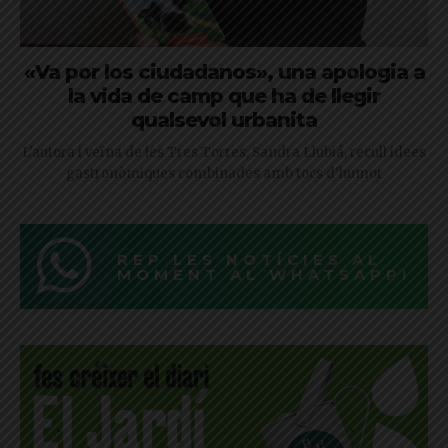
«Va por los ciudadanos», una apologia a
la vida de camp que ha de llegir
qualsevol urbanita
L'autora i veïna de les Tres Torres, Sandra Llubiá, recull idees
gastronòmiques combinades amb tocs d'humor
REP LES NOTÍCIES AL
MOMENT AL WHATSAPP!