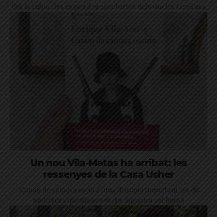
dol, la culpa i les esquerdes encobertes dels vincles familiars
Un nou Vila-Matas ha arribat: les
ressenyes de la Casa Usher
"Canon de cámara oscura", una distopia inquietant, on els
androides qüestionen el que significa ser humà