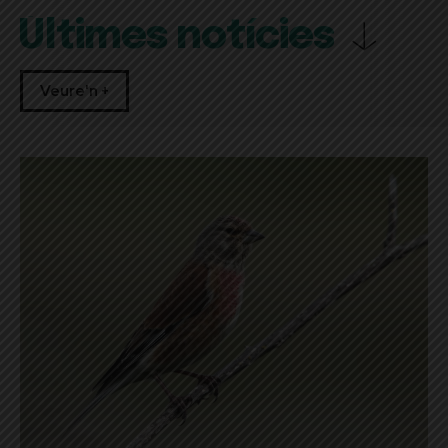
Últimes notícies
Veure'n +