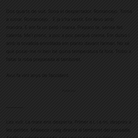
Dos quarts de vuit. Sona el despertador. Romancejo. Torna
a sonar. Romancejo… E ja s’ha vestit. Em llevo amb
mandra. E em fa un petó i marxa. Preparo te, sense llet
calenta. Me’l prenc, a poc a poc perquè crema. Em dutxo i
amb la tovallola enrotllada em planto davant l’armari. No sé
què posar-me ni ben bé quina temperatura fa fora. Trobo a
faltar la roba preparada al tamboret.
Avui fa vint anys de l’accident.
Publicitat
________
Les vuit. La mare ens desperta. Primer a L i a mi, després a
les petites. M’aixeco i vaig directa al tamboret del passadís.
Agafo la robeta plegada, sec i me la poso a la falda.