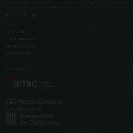
La Bonanova, Monterols, Galvany, Turó Parc, el Farró, el Putxet, Sarrià,
les Tres Torres, Pedralbes, Vallvidrera, les Planes i el Tibidabo
QUI SOM?
ON REPARTIM?
HEMEROTECA
CONTACTA
Associats a:
Amb el suport de: