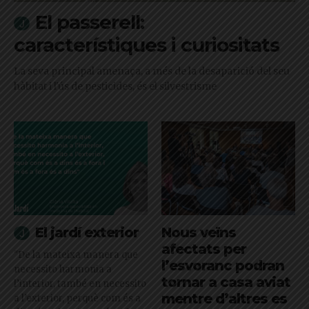
El passerell:
característiques i curiositats
La seva principal amenaça, a més de la desaparició del seu
hàbitat i l'ús de pesticides, és el silvestrisme
El jardí exterior
Nous veïns
afectats per
"De la mateixa manera que
l’esvoranc podran
necessito harmonia a
tornar a casa aviat
l’interior, també en necessito
mentre d’altres es
a l’exterior, perquè com és a