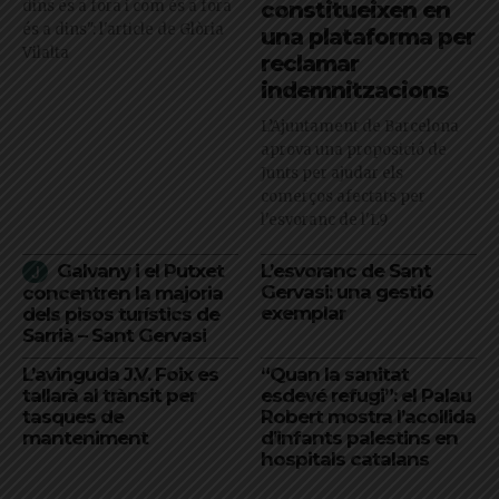
dins és a fora i com és a fora
constitueixen en
és a dins": l'article de Glòria
una plataforma per
Vilalta
reclamar
indemnitzacions
L’Ajuntament de Barcelona
aprova una proposició de
Junts per ajudar els
comerços afectats per
l'esvoranc de l'L9
Galvany i el Putxet
L’esvoranc de Sant
Gervasi: una gestió
concentren la majoria
exemplar
dels pisos turístics de
Sarrià – Sant Gervasi
L’avinguda J.V. Foix es
“Quan la sanitat
tallarà al trànsit per
esdevé refugi”: el Palau
tasques de
Robert mostra l’acollida
manteniment
d’infants palestins en
hospitals catalans