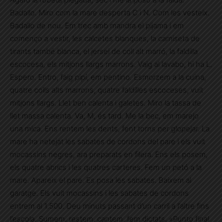
Badallo. Miro com la mare desperta C i N. Com les vesteix.
Badallo de nou. Em trec amb mandra el pijama i em
començo a vestir, les calcetes blanques, la camiseta de
tirants també blanca, el jersei de coll alt marró, la faldilla
escocesa, els mitjons llargs marrons. Vaig al lavabo, hi ha L.
Espero. Entro, faig pipí, em pentino. Esmorzem a la cuina,
quatre colls alts marrons, quatre faldilles escoceses, vuit
mitjons llargs. Llet ben calenta i galetes. Miro la tassa de
llet massa calenta. Va, M, és tard. Me la bec, em marejo
una mica. Ens rentem les dents, fent torns per glopejar. La
mare ha netejat les sabates de cordons del pare i els vuit
mocassins negres, ara preparats en filera. Ens els posem,
els quatre abrics i les quatres carteres. Fem un petó a la
mare. Apareix el pare. Es posa les sabates. Baixem al
garatge. Els vuit mocassins i les sabates de cordons
entrem al 1.500. Deu minuts passant d’un carril a l’altre fins
l’escola. Sumem, restem, cantem, fem dictats. «Punto final