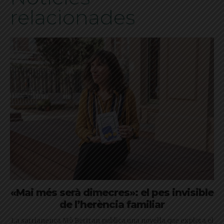
relacionades
«Mai més serà dimecres»: el pes invisible
de l’herència familiar
La sarrianenca Mò Bertran publica una novel·la que explora el