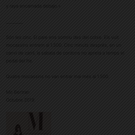
y raya encarnada debajo.»
________
Són les cinc. El pare ens somriu des del cotxe. Els vuit
mocassins entrem al 1.500. Cinc minuts després, en un
canvi de carril, la sabata de cordons no apreta a temps el
pedal del fre.
Quatre mocassins no van entrar mai més al 1.500.
Mò Bertran
Octubre 2019