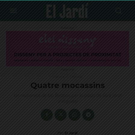
Publicitat
Publicitat
Cultura
Destacat
Quatre mocassins
Un microrelat de Mò Bertran, per la diada de Sant Jordi
d'enguany
Per
El Jardí