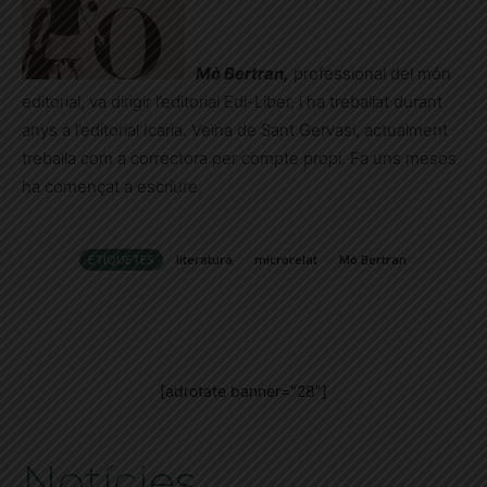
Mò Bertran,
professional del món
editorial, va dirigir l’editorial Edi-Liber, i ha treballat durant
anys a l’editorial Icaria. Veïna de Sant Gervasi, actualment
treballa com a correctora per compte propi. Fa uns mesos
ha començat a escriure.
ETIQUETES
literatura
microrelat
Mò Bertran
[adrotate banner="28"]
Notícies