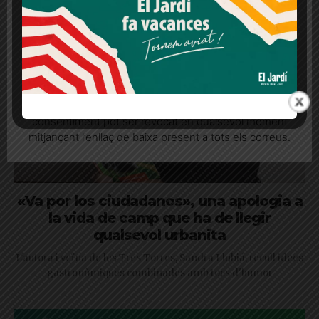
consentiment
Més informació
Acceptar
Rebutjar tot
Quan l’usuari crea un compte al Diari el Jardí, dona el
seu consentiment explícit per rebre comunicacions
informatives relacionades amb el servei. Aquest
consentiment pot ser revocat en qualsevol moment
mitjançant l’enllaç de baixa present a tots els correus.
«Va por los ciudadanos», una apologia a
la vida de camp que ha de llegir
qualsevol urbanita
L'autora i veïna de les Tres Torres, Sandra Llubiá, recull idees
gastronòmiques combinades amb tocs d'humor