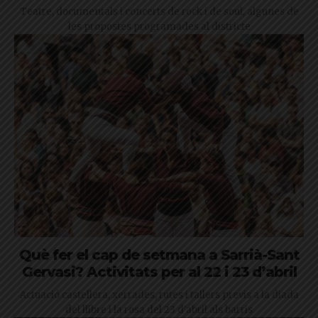
Teatre, documentals i concerts de rock i de soul, algunes de
les propostes programades al districte
Què fer el cap de setmana a Sarrià-Sant
Gervasi? Activitats per al 22 i 23 d’abril
Actuació castellera, xerrades, rutes i tallers previs a la diada
del llibre i la rosa del 23 d'abril als barris