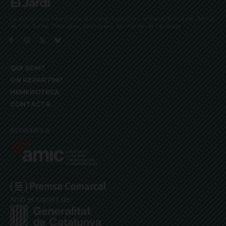
El Jardí
La Bonanova, Monterols, Galvany, Turó Parc, el Farró, el Putxet, Sarrià,
les Tres Torres, Pedralbes, Vallvidrera, les Planes i el Tibidabo
QUI SOM?
ON REPARTIM?
HEMEROTECA
CONTACTA
Associats a:
Amb el suport de: