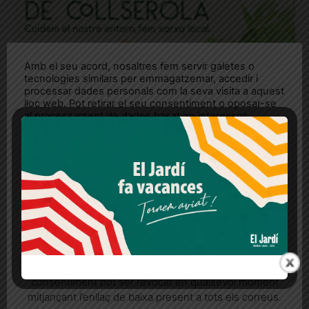
Amb el seu acord, nosaltres fem servir galetes o
tecnologies similars per emmagatzemar, accedir i
processar dades personals com la seva visita a aquest
lloc web. Pot retirar el seu consentiment o oposar-se
al processament de dades basat en interessos
© Fira Agrícola de Collserola
legítims en qualsevol moment fent clic a "Ajustos de
cookies" o a la nostra Política de privacitat en aquest
lloc web. Si cliques "acceptar" dones el teu
consentiment
ETIQUETES
cap de setmana
què fer
Més informació
Acceptar
Rebutjar tot
Quan l’usuari crea un compte al Diari el Jardí, dona el
seu consentiment explícit per rebre comunicacions
[adrotate banner="28"]
informatives relacionades amb el servei. Aquest
consentiment pot ser revocat en qualsevol moment
mitjançant l’enllaç de baixa present a tots els correus.