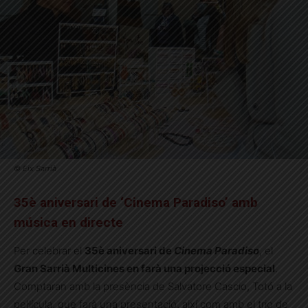
© Eix Sarrià
35è aniversari de ‘Cinema Paradiso’ amb
música en directe
Per celebrar el
35è aniversari de
Cinema Paradiso
, el
Gran Sarrià Multicines en farà una projecció especial
.
Comptaran amb la presència de Salvatore Cascio, Totó a la
pel·lícula, que farà una presentació, així com amb el trio de