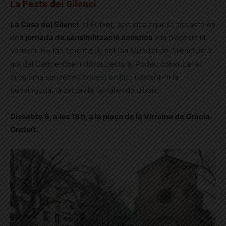
La Festa del Silenci
La Casa del Silenci
, al Putxet, participa aquest dissabte en
una
jornada de sensibilització acústica
a la plaça de la
Virreina. Ho fan amb motiu del Dia Mundial del Silenci de la
mà del Centre Obert d’Arquitectura. Podeu consultar el
programa sencer
en aquest enllaç
, incloent-hi la
benvinguda, la cercavila i el taller de dibuix.
Dissabte 6, a les 18 h, a la plaça de la Virreina de Gràcia.
Gratuït.