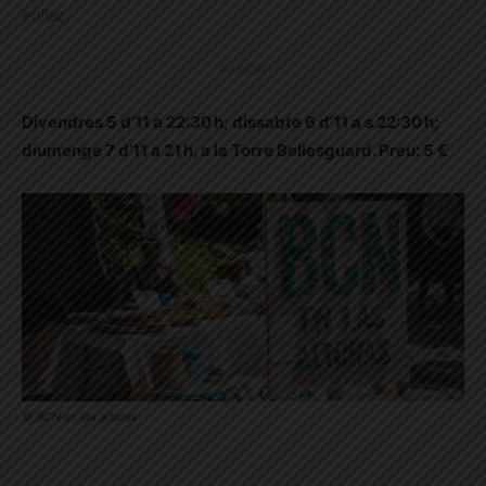
enllaç
.
Publicitat
Divendres 5 d’11 a 22:30 h; dissabte 6 d’11 a s 22:30 h;
diumenge 7 d’11 a 21 h, a la Torre Bellesguard. Preu: 5 €
© BCN en las alturas