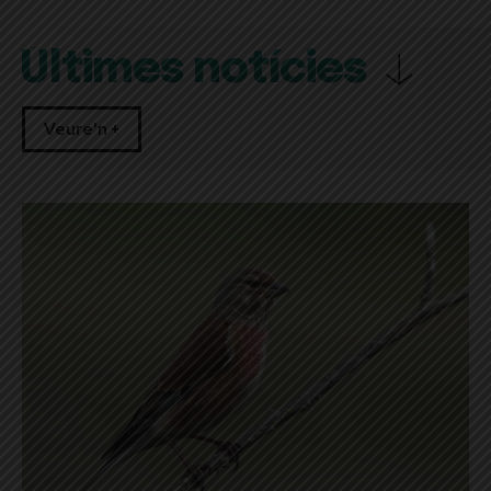
Últimes notícies
Veure'n +