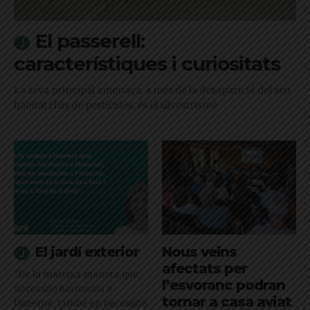
El passerell:
característiques i curiositats
La seva principal amenaça, a més de la desaparició del seu
hàbitat i l'ús de pesticides, és el silvestrisme
El jardí exterior
Nous veïns
afectats per
"De la mateixa manera que
l’esvoranc podran
necessito harmonia a
tornar a casa aviat
l’interior, també en necessito