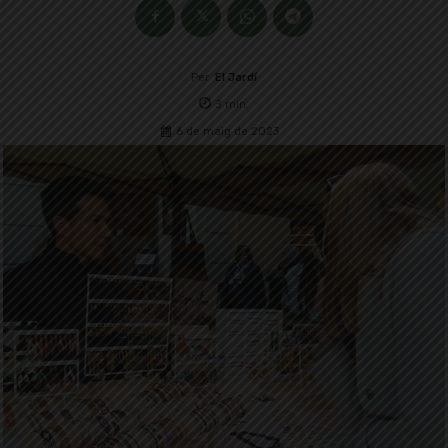
Per
El Jardí
3
min.
6 de maig de 2023