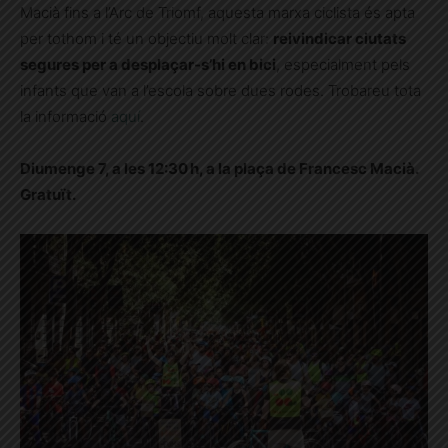
Macià fins a l’Arc de Triomf, aquesta marxa ciclista és apta
per tothom i té un objectiu molt clar:
reivindicar ciutats
segures per a desplaçar-s’hi en bici
, especialment pels
infants que van a l’escola sobre dues rodes. Trobareu tota
la informació
aquí
.
Diumenge 7, a les 12:30 h, a la plaça de Francesc Macià.
Gratuït.