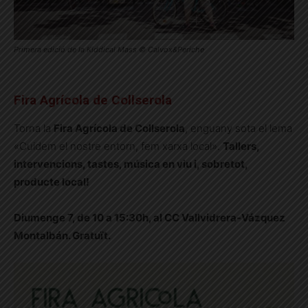
Primera edició de la Kiddical Mass © Calvox&Periche
Fira Agrícola de Collserola
Torna la
Fira Agrícola de Collserola
, enguany sota el lema
«Cuidem el nostre entorn, fem xarxa local».
Tallers,
intervencions, tastes, música en viu i, sobretot,
producte local!
Diumenge 7, de 10 a 15:30h, al CC Vallvidrera-Vázquez
Montalbán. Gratuït.