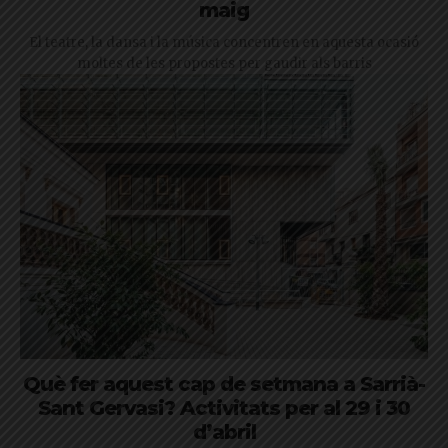
maig
El teatre, la dansa i la música concentren en aquesta ocasió
moltes de les propostes per gaudir als barris
Què fer aquest cap de setmana a Sarrià-
Sant Gervasi? Activitats per al 29 i 30
d’abril