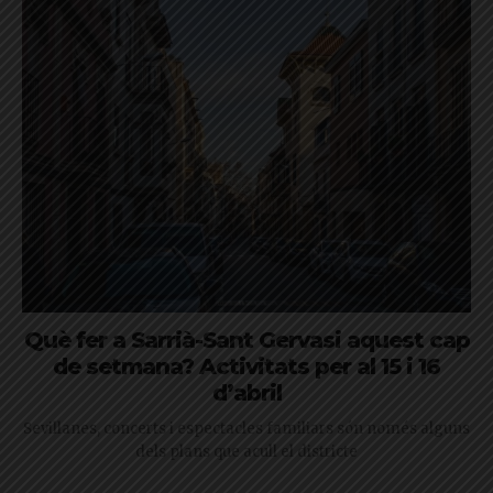
Què fer a Sarrià-Sant Gervasi aquest cap
de setmana? Activitats per al 15 i 16
d’abril
Sevillanes, concerts i espectacles familiars són només alguns
dels plans que acull el districte