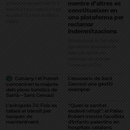
mentre d’altres es
a l’exterior, perquè com és a
dins és a fora i com és a fora
constitueixen en
és a dins": l'article de Glòria
una plataforma per
Vilalta
reclamar
indemnitzacions
L’Ajuntament de Barcelona
aprova una proposició de
Junts per ajudar els
comerços afectats per
l'esvoranc de l'L9
Galvany i el Putxet
L’esvoranc de Sant
Gervasi: una gestió
concentren la majoria
exemplar
dels pisos turístics de
Sarrià – Sant Gervasi
L’avinguda J.V. Foix es
“Quan la sanitat
tallarà al trànsit per
esdevé refugi”: el Palau
tasques de
Robert mostra l’acollida
manteniment
d’infants palestins en
hospitals catalans