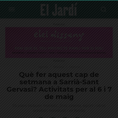
Publicitat
Publicitat
Agenda
Destacat
Districte
Què fer aquest cap de
setmana a Sarrià-Sant
Gervasi? Activitats per al 6 i 7
de maig
Els plans inclouen 'markets', fires, cinema, esport i altres
activitats individuals i en família