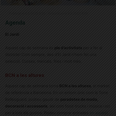
Publicat el 6.5.2023 6:30 · Actualitzat el 6.5.2023 9:55
Agenda
El Jardí
Aquest cap de setmana és
ple d’activitats
per a fer al
districte! Com sempre, des d’El Jardí n’hem fet una
selecció. Curses, mercats, fires i molt més.
BCN a les altures
Aquest cap de setmana torna
BCN a les altures
, el market
de referència a Barcelona. En un entorn únic com la Torre
Bellesguard, podreu gaudir de
paradetes de moda,
decoració i accessoris
, així com food-trucks i música i oci
per a tots els gustos. Podeu comprar entrades
en aquest