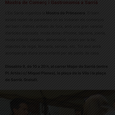
Mostra de Comerç i Gastronomia a Sarrià
L’Eix Sarrià organitza la
Mostra de Primavera
. El barri
estarà replet de paradetes on es trobaran els comerços
del barri i d’altres arribats de fora, amb una gran varietat
d’articles exposats: moda dona i d’home, bijuteria, joieria,
moda infantil, sabates, alimentació, coses per la llar,
objectes de regal, llenceria, serveis, etc. Tot això anirà
acompanyat d’una zona infantil per als petits de casa.
Dissabte 6, de 10 a 20 h, al carrer Major de Sarrià (entre
Pl. Artós i c/ Miquel Planes), la plaça de la Vila i la plaça
de Sarrià. Gratuït.