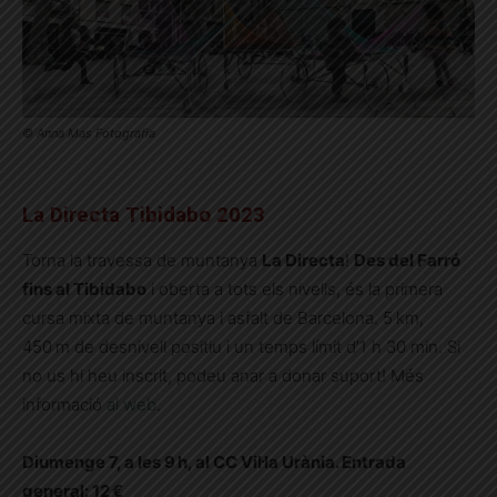
© Anna Mas Fotografia
La Directa Tibidabo 2023
Torna la travessa de muntanya
La Directa
!
Des del Farró
fins al Tibidabo
i oberta a tots els nivells, és la primera
cursa mixta de muntanya i asfalt de Barcelona. 5 km,
450 m de desnivell positiu i un temps límit d’1 h 30 min. Si
no us hi heu inscrit, podeu anar a donar suport! Més
informació
al web
.
Diumenge 7, a les 9 h, al CC Vil·la Urània. Entrada
general: 12 €