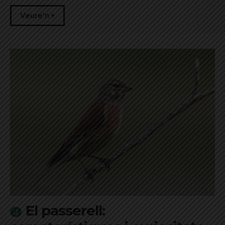
Veure'n +
El passerell: