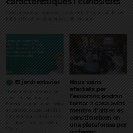
característiques i curiositats
La seva principal amenaça, a més de la desaparició del seu
hàbitat i l'ús de pesticides, és el silvestrisme
El jardí exterior
Nous veïns
afectats per
"De la mateixa manera que
l’esvoranc podran
necessito harmonia a
tornar a casa aviat
l’interior, també en necessito
mentre d’altres es
a l’exterior, perquè com és a
dins és a fora i com és a fora
constitueixen en
és a dins": l'article de Glòria
una plataforma per
Vilalta
reclamar