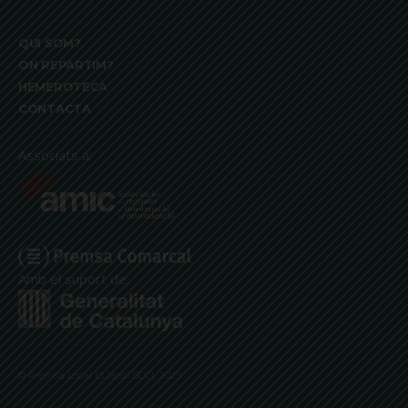
QUI SOM?
ON REPARTIM?
HEMEROTECA
CONTACTA
Associats a:
Amb el suport de:
© Premsa Local El Jardí SCCL 2025