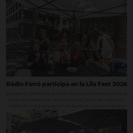
Ràdio Farró participa en la Lila Fest 2026
En aquesta emissió es va donar veu a tres dones vinculades al
Raval amb voluntat de fer xarxa, crear espais de confiança i
també d’acompanyament en la lluita en casos de violència