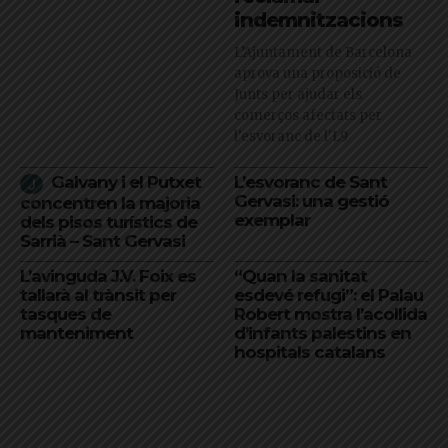
indemnitzacions
L’Ajuntament de Barcelona
aprova una proposició de
Junts per ajudar els
comerços afectats per
l'esvoranc de l'L9
Galvany i el Putxet
L’esvoranc de Sant
Gervasi: una gestió
concentren la majoria
exemplar
dels pisos turístics de
Sarrià – Sant Gervasi
L’avinguda J.V. Foix es
“Quan la sanitat
tallarà al trànsit per
esdevé refugi”: el Palau
tasques de
Robert mostra l’acollida
manteniment
d’infants palestins en
hospitals catalans