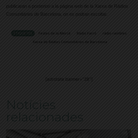
publicaran a posteriori a la pàgina web de la Xarxa de Ràdios
Comunitàries de Barcelona, on es podran escoltar.
ETIQUETES
Festes de la Mercè
Ràdio Farró
ràdio rambles
Xarxa de Ràdios Comunitàries de Barcelona
[adrotate banner="28"]
Notícies
relacionades