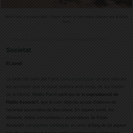
Ràdio Farró a la plaça Mañé i Flaquer durant la Festa Major d'aquest any © Ràdio
Farró
Publicat el 24.9.2022 6:29 · Actualitzat el 24.9.2022 15:44
Societat
El Jardí
La ràdio del barri del Farró
torna a participar
un any més en
les activitats que la ciutat celebra amb motiu de les festes
de la Mercè.
Ràdio Farró
participa de la
coproducció de
Ràdio Associa’t
, que té com objectiu actuar d’altaveu de
l’activitat associativa de Barcelona.
En aquest sentit, les
diferents ràdios comunitàries i associatives de Ràdio
Associa’t
compartiran continguts al carrer
al llarg de tot aquest
cap de setmana en que la capital catalana està celebrant la