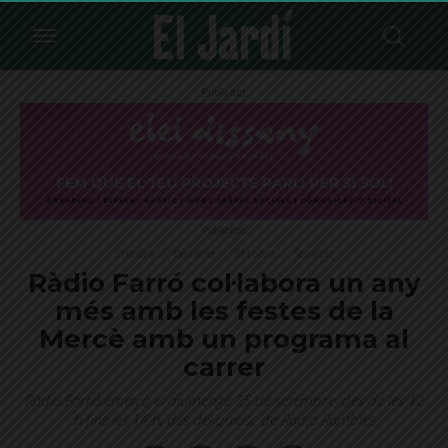
Publicitat
Publicitat
Cultura
Destacat
El Farró
Societat
Ràdio Farró col·labora un any
més amb les festes de la
Mercè amb un programa al
carrer
Ràdio Farró emetrà el diumenge 25 de setembre, des de les 12
h fins les 14 h, des del quiosc de Ràdio Rambles