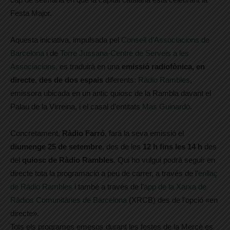
Festa Major.
Aquesta iniciativa, impulsada pel
Consell d’Associacions de
Barcelona
i de
Torre Jussana-Centre de Serveis a les
Associacions,
es traduirà en una
emissió radiofònica, en
directe
,
des de dos espais
diferents:
Ràdio Rambles
,
emissora ubicada en un antic quiosc de la Rambla davant el
Palau de la Virreina, i el casal d’entitats
Mas Guinardó
.
Concretament,
Ràdio Farró
, farà la seva emissió el
diumenge
25 de setembre
, des de les
12 h fins les 14 h
des
del
quiosc de Ràdio Rambles
.
Qui ho vulgui podrà seguir en
directe tota la programació a peu de carrer, a través de l’
enllaç
de Ràdio Rambles
i també a través de l’
app de la Xarxa de
Ràdios Comunitàries de Barcelona
(XRCB) des de l’opció «en
directe».
Tots els programes emesos durant les festes de la Mercè es