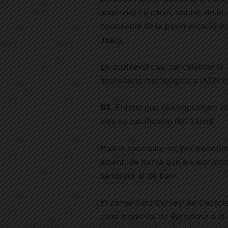
amplada) i a canvi, també, de la i
permeable de la pavimentació (re
Joan).
En qualsevol cas, cal celebrar la 
assimilació morfològica a l’ADN d
ST.
Entenc que l’eixamplament de 
vies de pacificació del trànsit.
Podria eixamplar-se, per exemple
adient, de forma que els vianants
semblant al de barri.
El carrer Sant Gervasi de Cassoles,
camí medieval de Barcelona a la B