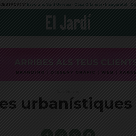
DESTACATS:
Esvoranc Sant Gervasi
·
Casa Orlandai
·
Inseguretat
·
Ob
Sant Gervasi
s urbanístiques