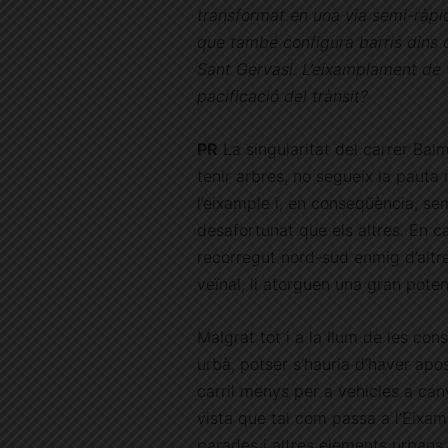
transformat en una via semi-ràpi
que també configura barris dins 
Sant Gervasi. L’eixamplament de v
pacificació del trànsit?
PR
La singularitat del carrer Balm
tenir arbres, no segueix la pauta
l’eixample i, en conseqüència, s
desafortunat que els altres. En ca
recorregut nord-sud enmig d’altre
veïnal, li atorguen una gran poten
Malgrat tot i a la llum de les co
urbà, potser s’hauria d’haver apos
carril menys per a vehicles a ca
vista que tal com passa a l’Eixam
parades i altres elements urbans