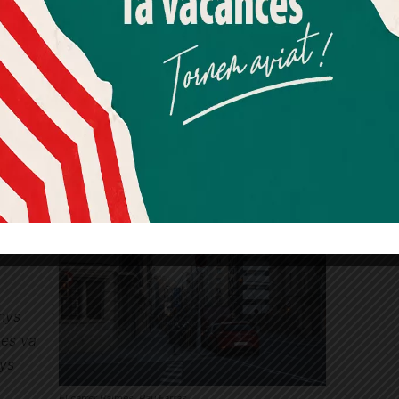
Més informació
Acceptar
Rebutjar tot
’ha
Quan l’usuari crea un compte al Diari el Jardí, dona el seu
:
consentiment explícit per rebre comunicacions
s,
informatives relacionades amb el servei. Aquest
consentiment pot ser revocat en qualsevol moment
re les
mitjançant l’enllaç de baixa present a tots els correus.
La Ronda de Mitre. Fotografia de Pau Farràs
. No
anys
 es va
nys
El carrer Balmes. Pau Farràs