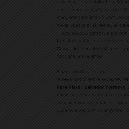
urbanisme i la mobilitat en el ba
ciutat i segueixen d’altres que s’
innegable influència a Sant Gerv
haver ocasionat al veïnat, al mate
—tant aquests darrers anys com a
trànsit de vehicles de motor dels 
Camp, del mercat de Sant Gervasi,
Cardona, entre altres.
El jardí de Sant Gervasi
vol conèi
la seva opinió sobre aquestes ref
Pere Riera
i
Salvador Torrents
,
números de la revista, ena agrad
d’associacions de veïns, de comer
qualsevol veí o veïna ho podeu fe