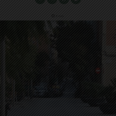
9
min.