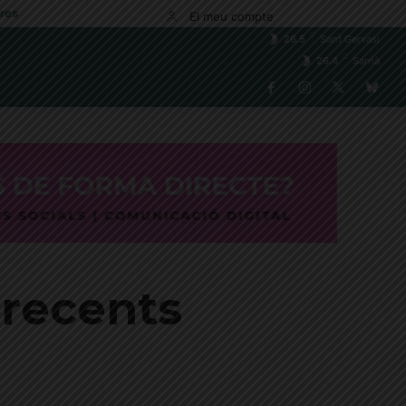
res
El meu compte
C
26.5
Sant Gervasi
C
26.4
Sarrià
 recents