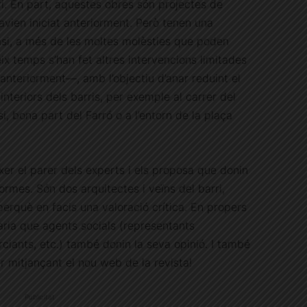
rri. En part, aquestes obres són projectes de
havien iniciat anteriorment. Però tenen una
asi, a més de les moltes molèsties que poden
ix temps s’han fet altres intervencions limitades
nteriorment—, amb l’objectiu d’anar reduint el
interiors dels barris, per exemple al carrer del
 bona part del Farró o a l’entorn de la plaça
xer el parer dels experts i els proposa que donin
ormes. Són dos arquitectes i veïns del barri,
 perquè en facis una valoració crítica. En propers
aria que agents socials (representants
ciants, etc.) també donin la seva opinió. I també
r mitjançant el nou web de la revista!
Publicitat