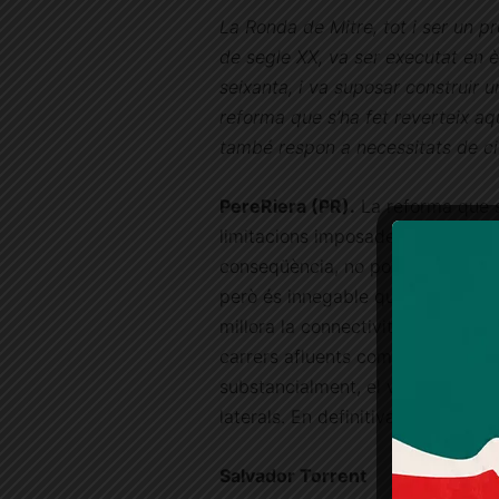
La Ronda de Mitre, tot i ser un p
de segle XX, va ser executat en è
seixanta, i va suposar construir 
reforma que s’ha fet reverteix aq
també respon a necessitats de ci
PereRiera (PR).
La reforma que s
limitacions imposades per necessit
conseqüència, no pot revertir tot
però és innegable que la nova ur
millora la connectivitat dels vian
carrers afluents com a conseqüèn
substancialment, el verd urbà amb
laterals. En definitiva, es guanya
Salvador Torrent