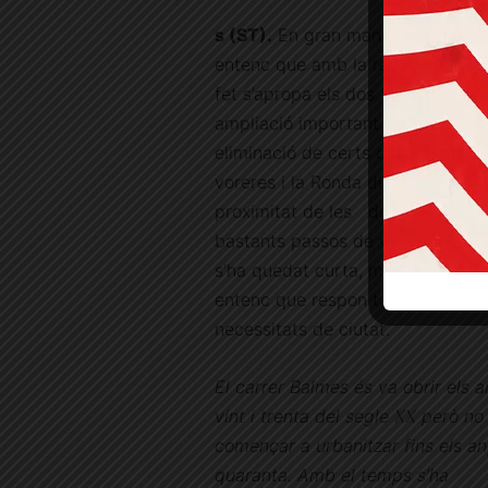
s (ST).
En gran manera, perquè
entenc que amb la reforma que s
fet s’apropa els dos Sant Gervasi
ampliació important de les vorere
eliminació de certs desnivells ent
voreres i la Ronda donant lloc a
proximitat de les dues bandes,
bastants passos de vianants, etc
s’ha quedat curta, millorable sí, i
entenc que respon també a
necessitats de ciutat.
El carrer Balmes és va obrir els 
vint i trenta del segle XX però no
començar a urbanitzar fins els a
quaranta. Amb el temps s’ha