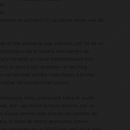
da
de
oreres és suficient? O cal cercar altres vies de
es és ben palesa ja que, sobretot, pel fet de no
 morfològica de la majoria dels carrers de
empre ha estat un carrer ambientalment més
nvi, la seva major amplada i el seu llarg
s carrers més estrets i més lligats a la vida
cialitat de connectivitat urbana.
nsideracions fetes prèviament sobre el model
tat, ara i aprofitant la nova reforma, per un
nvi d’unes voreres més amples (no perdem de
ple, la filera de motos aparcades, arbres,
, les redueixen en un 30/40 per cent de la seva