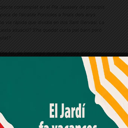
rojecte contemplat en el Pla Jaussely de principis
poca de l’alcalde Porcioles a finals dels anys
una via ràpida que dividia en dos Sant Gervasi. La
uesta situació? S’ha quedat curta pel barri però
utat?
’ha fet, de ben segur que és deutora d’algunes
ats de mobilitat de tota la ciutat i, en
alment la negativa situació creada prèviament,
banització disminueix la fragmentació urbana i
Amb el seu acord, nosaltres fem servir galetes o
ants; pacifica i articula, adequadament, els
tecnologies similars per emmagatzemar, accedir i
cia de la continuïtat de les voreres i augmenta,
processar dades personals com la seva visita a aquest lloc
web. Pot retirar el seu consentiment o oposar-se al
 les noves plantacions d’arbres al centre i als
processament de dades basat en interessos legítims en
 qualitat urbana i mediambiental.
qualsevol moment fent clic a "Ajustos de cookies" o a la
nostra Política de privacitat en aquest lloc web. Si cliques
"acceptar" dones el teu consentiment