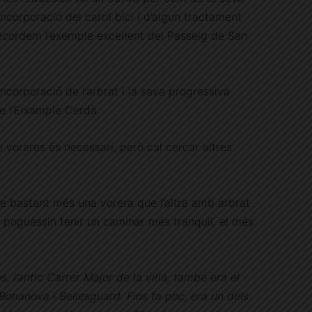
ncorporació del carril bici i d’algun tractament
cordem l’exemple excel·lent del Passeig de San
incorporació de l’arbrat i la seva progressiva
e l’Eixample Cerdà.
voreres és necessari, però cal cercar altres
e bastant més una vorera que l’altra amb arbrat
 poguessin tenir un caminar més tranquil, el més
 l’antic Carrer Major de la vil·la, també era el
onanova i Bellesguard. Fins fa poc, era un dels