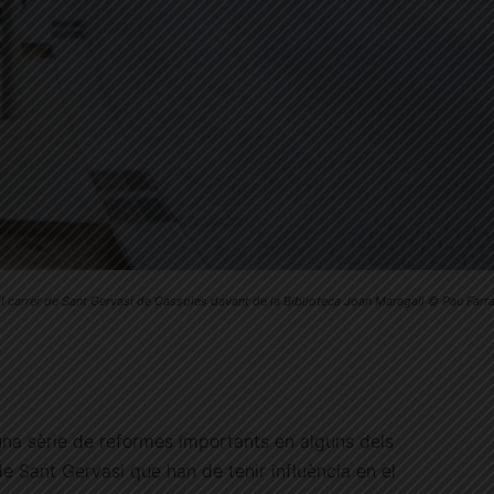
l carrer de Sant Gervasi de Cassoles davant de la Biblioteca Joan Maragall © Pau Farr
una sèrie de reformes importants en alguns dels
e Sant Gervasi que han de tenir influència en el