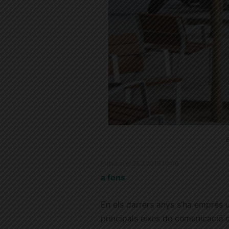
E
Publicat el 25.2.2015 10:00
a fons
En els darrers anys s’ha emprés 
principals eixos de comunicació d