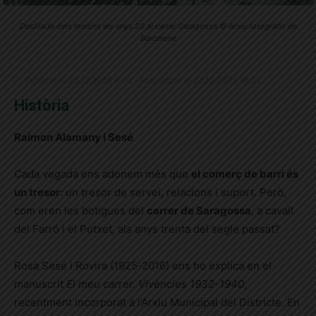
Desfilada dels medins els anys 20 al carrer Saragossa © Arxiu fotogràfic de
Barcelona
Publicat el 23.12.2025 6:00 · Actualitzat el 23.12.2025 16:02
Història
Raimon Alamany i Sesé
Cada vegada ens adonem més que
el comerç de barri és
un tresor
: un tresor de servei, relacions i suport. Però,
com eren les botigues del
carrer de Saragossa
, a cavall
del Farró i el Putxet, als anys trenta del segle passat?
Rosa Sesé i Rovira (1925-2016) ens ho explica en el
manuscrit
El meu carrer. Vivències 1932-1940
,
recentment incorporat a l’Arxiu Municipal del Districte. En