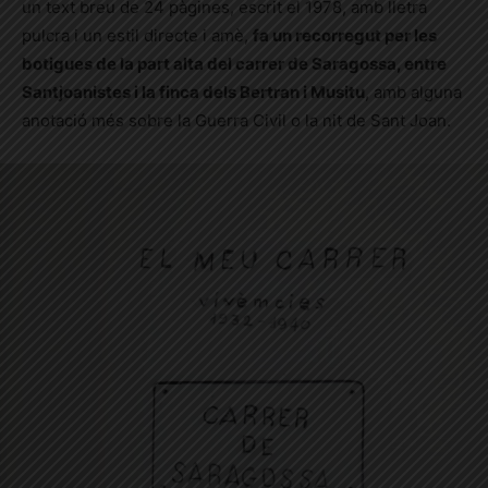
un text breu de 24 pàgines, escrit el 1978, amb lletra
pulcra i un estil directe i amè,
fa un recorregut per les
botigues de la part alta del carrer de Saragossa, entre
Santjoanistes i la finca dels Bertran i Musitu
, amb alguna
anotació més sobre la Guerra Civil o la nit de Sant Joan.