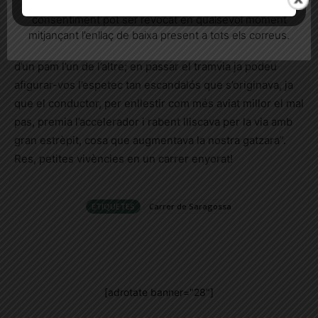
informatives relacionades amb el servei. Aquest
ara, en recordar aquesta corba. Com fèiem enutjar els
consentiment pot ser revocat en qualsevol moment
tramviaires la revetlla de Sant Joan! Omplíem un bon tram
mitjançant l’enllaç de baixa present a tots els correus.
de la via amb
mistos garibaldis
disposats a una distància
d’un pam l’un de l’altre; en passar el tramvia ja podeu
afigurar-vos l’espetec tan escandalós que s’originava, ja
que el conductor, per enllestir com més aviat millor el mal
pas, premia l’accelerador i rabent lliscava per la via amb
gran estrèpit, cosa que augmentava la nostra gatzara”.
Res, petites vivències en un carrer enyorat!
ETIQUETES
Carrer de Saragossa
[adrotate banner="28"]