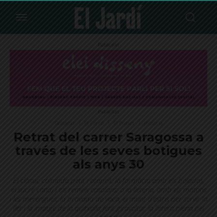
Publicitat
Publicitat
Destacat
El Farró
El Putxet
Història
Retrat del carrer Saragossa a
través de les seves botigues
als anys 30
El clàssic colmado petit i atapeït; la farmàcia amb els bolados,
el sucre candi i els remeis casolans; o la lleteria, amb els matons
i les merengues, la bravada de vaca, el munt d’estris per servir la
llet i la imatge de la quitxalla fent giravoltar la lletera plena pel
carrer