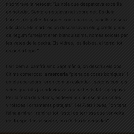
n’admirava la netedat: “La noia que despatxava excel·lia
en netedat. Sempre netejava net sobre net. Es deia
Lurdes, de galtes fresques com una rosa, cabells rossos i
ulls clars. Els marbres on descansaven els gibrells plens
de llegum fumejant eren blanquíssims, només solcats per
les vetes de la pedra. Els vidres, les lleixes, el terra: tot
es podia llepar”.
I arribem al xamfrà amb Septimània, on descriu els dos
últims comerços: la
merceria
“plena de coses boniques” i
on els aparadors “eren com un calendari, segons com els
veies guarnits ja endevinaves quina festivitat s’apropava.
Per la festa dels Rams, esdevenien un esclat de cintes
virolades i ornaments platejats”; i el
Plats i olles,
“on tens
feina a mirar i remirar tot l’estol de terrissa que t’envolta
del trespol fins al sostre, on n’hi ha de penjades”.