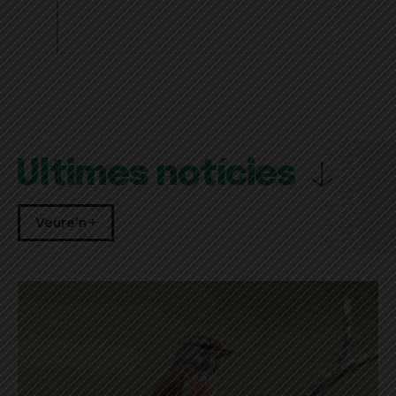
Últimes notícies
Veure'n +