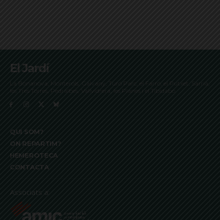
El Jardí
La Bonanova, Monterols, Galvany, Turó Parc, el Farró, el Putxet, Sarrià,
les Tres Torres, Pedralbes, Vallvidrera, les Planes i el Tibidabo
QUI SOM?
ON REPARTIM?
HEMEROTECA
CONTACTA
Associats a: