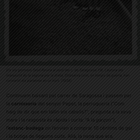
Els sis germans Sesé Rovira al jardí del c. de Saragossa 118. L’autora del
manuscrit és la segona per la dreta. S’observa com, en temps de guerra, han
convertit els parterres en un hort. (1938)
Continuem baixant pel carrer de Saragossa i passem per
la
carnisseria
del senyor Pepet, la perruqueria (“Com
haig de dir que em tallin els cabells?”, pregunta a la seva
mare i la resposta és ràpida i curta: “A la
garçon
”),
l
’estanc-bodega
on l’envien a comprar 10 cèntims de gel
i la botiga de llegums cuits. Allà, la nena que era,