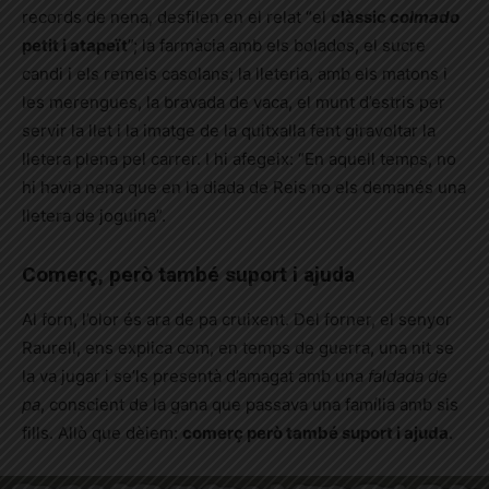
records de nena, desfilen en el relat “el
clàssic
colmado
petit i atapeït
”; la farmàcia amb els bolados, el sucre
candi i els remeis casolans; la lleteria, amb els matons i
les merengues, la bravada de vaca, el munt d’estris per
servir la llet i la imatge de la quitxalla fent giravoltar la
lletera plena pel carrer. I hi afegeix: “En aquell temps, no
hi havia nena que en la diada de Reis no els demanés una
lletera de joguina”.
Comerç, però també suport i ajuda
Al forn, l’olor és ara de pa cruixent. Del forner, el senyor
Raurell, ens explica com, en temps de guerra, una nit se
la va jugar i se’ls presentà d’amagat amb una
faldada de
pa
, conscient de la gana que passava una família amb sis
fills. Allò que dèiem:
comerç però també suport i ajuda
.