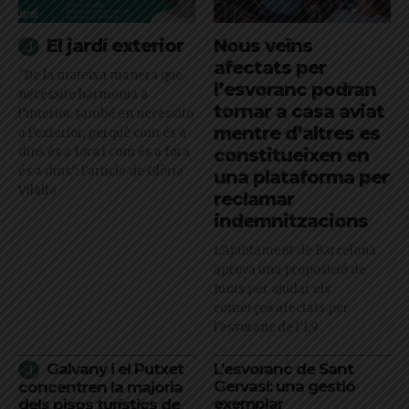
El jardí exterior
Nous veïns
afectats per
"De la mateixa manera que
l’esvoranc podran
necessito harmonia a
tornar a casa aviat
l’interior, també en necessito
mentre d’altres es
a l’exterior, perquè com és a
dins és a fora i com és a fora
constitueixen en
és a dins": l'article de Glòria
una plataforma per
Vilalta
reclamar
indemnitzacions
L’Ajuntament de Barcelona
aprova una proposició de
Junts per ajudar els
comerços afectats per
l'esvoranc de l'L9
Galvany i el Putxet
L’esvoranc de Sant
Gervasi: una gestió
concentren la majoria
exemplar
dels pisos turístics de