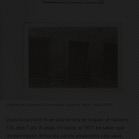
Coberta del manuscrit El meu carrer. Vivències 1932 – 1940 (1978)
L’autora va viure-hi en una torreta de lloguer, al número
118, dels 7 als 15 anys, i hi torna el 1977 en saber que
l’enderroquen. Entre els canvis urbanístics i els seus