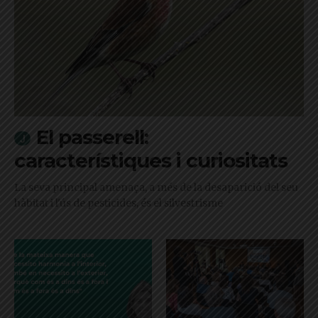
El passerell:
característiques i curiositats
La seva principal amenaça, a més de la desaparició del seu
hàbitat i l'ús de pesticides, és el silvestrisme