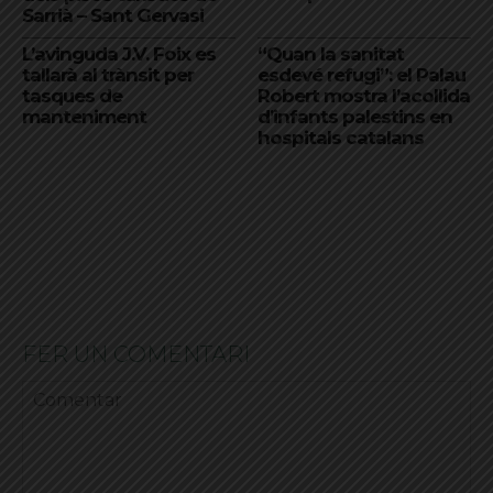
Sarrià – Sant Gervasi
L’avinguda J.V. Foix es
“Quan la sanitat
tallarà al trànsit per
esdevé refugi”: el Palau
tasques de
Robert mostra l’acollida
manteniment
d’infants palestins en
hospitals catalans
FER UN COMENTARI