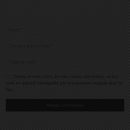
Comentar
No
Co
ele
Pà
we
Deseu el meu nom, el meu correu electrònic i el lloc
web en aquest navegador per a la propera vegada que ho
faci.