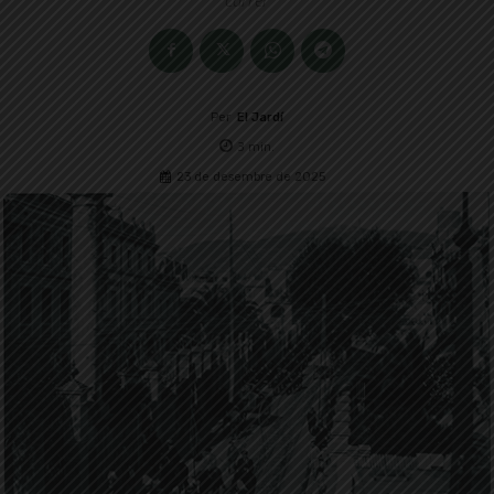
Per
El Jardí
3
min.
23 de desembre de 2025