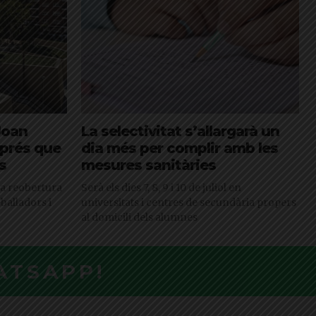
Joan
La selectivitat s’allargarà un
sprés que
dia més per complir amb les
s
mesures sanitàries
 la reobertura
Serà els dies 7, 8, 9 i 10 de juliol en
eballadors i
universitats i centres de secundària propers
al domicili dels alumnes
ATSAPP!