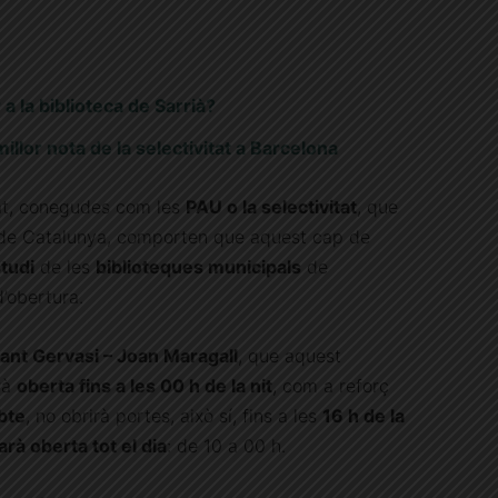
a la biblioteca de Sarrià?
llor nota de la selectivitat a Barcelona
tat, conegudes com les
PAU o la selectivitat
, que
de Catalunya, comporten que aquest cap de
studi
de les
biblioteques municipals
de
d’obertura.
Sant Gervasi – Joan Maragall
, que aquest
rà
oberta fins a les 00 h de la nit
, com a reforç
bte
, no obrirà portes, això sí, fins a les
16 h de la
rà oberta tot el dia
: de 10 a 00 h.