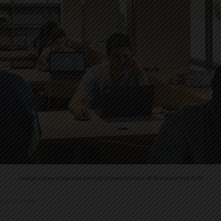
Imatge d'arxiu d'una sala d'estudi d'una biblioteca © Ajuntament de BCN
2.6.2024 17:48