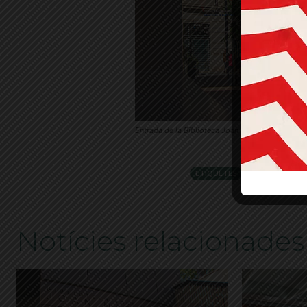
Entrada de la Biblioteca Joan Maragall © El Jard
ETIQUETES
Biblioteca San
Notícies relacionades