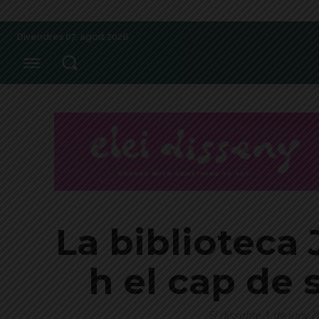
Divendres 07, agost 2026
La biblioteca 
h el cap de 
El dissabte 1 de juny l