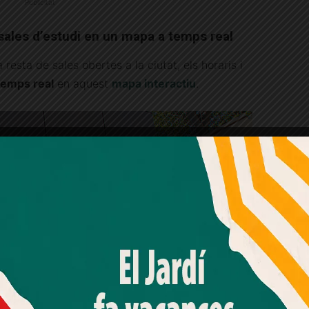
Publicitat
sales d’estudi en un mapa a temps real
 resta de sales obertes a la ciutat, els horaris i
 temps real
en aquest
mapa interactiu
.
Amb el seu acord, nosaltres fem servir galetes o
tecnologies similars per emmagatzemar, accedir i
processar dades personals com la seva visita a aquest lloc
web. Pot retirar el seu consentiment o oposar-se al
processament de dades basat en interessos legítims en
qualsevol moment fent clic a "Ajustos de cookies" o a la
nostra Política de privacitat en aquest lloc web. Si cliques
"acceptar" dones el teu consentiment