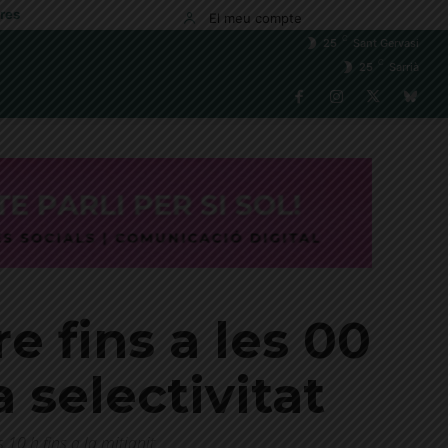
res
El meu compte
C
25
Sant Gervasi
C
25
Sarrià
e fins a les 00
 selectivitat
 10 h fins a la mitjanit