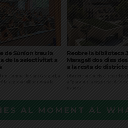
 de Súnion treu la
Reobre la biblioteca 
a de la selectivitat a
Maragall dos dies de
a
a la resta de districte
 i un alumne de Sant Gregori, a
Districte atribueix el retard en
é la segona millor nota a la
a "garantir la seguretat dels tr
usuaris"
CIES AL MOMENT AL WH