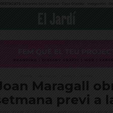
DESTACATS:
Esvoranc Sant Gervasi
·
Casa Orlandai
·
Inseguretat
·
Ob
Districte
Sant Gervasi
Educació
Societat
Joan Maragall obr
setmana previ a la
'horari serà de 16 a 00 h, i el diumenge obrirà tot el dia, des de les