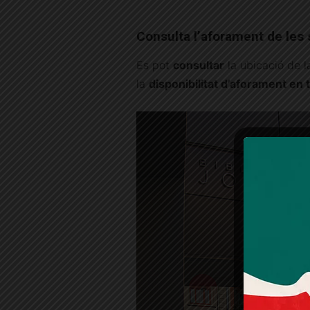
Consulta l’aforament de les 
Es pot
consultar
la ubicació de la
la
disponibilitat d’aforament en