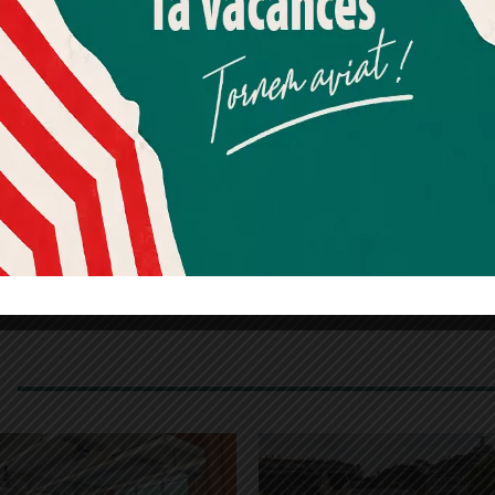
Més informació
Acceptar
Rebutjar tot
Quan l’usuari crea un compte al Diari el Jardí, dona el seu
consentiment explícit per rebre comunicacions
informatives relacionades amb el servei. Aquest
consentiment pot ser revocat en qualsevol moment
mitjançant l’enllaç de baixa present a tots els correus.
í
t Gervasi Joan Maragall
PAU 2024
selectivitat