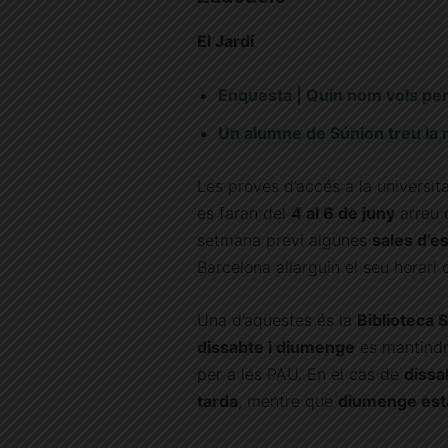
El Jardí
Enquesta | Quin nom vols per 
Un alumne de Súnion treu la mi
Les proves d’accés a la universi
es faran del
4 al 6 de juny
arreu 
setmana previ algunes
sales d’e
Barcelona allarguin el seu horari 
Una d’aquestes és la
Biblioteca 
dissabte i diumenge
es mantind
per a les PAU. En el cas de
dissa
tarda
, mentre que
diumenge esta