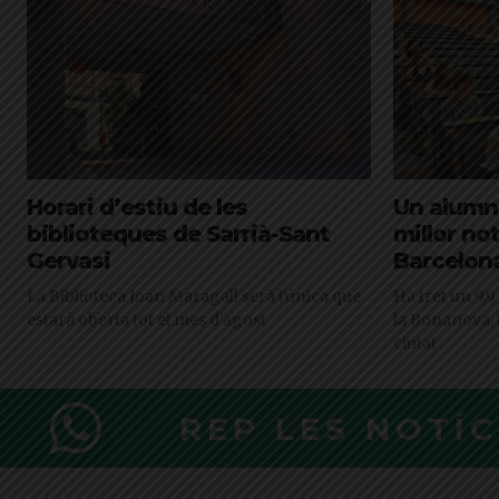
Horari d’estiu de les
Un alumne
biblioteques de Sarrià-Sant
millor not
Gervasi
Barcelon
La Biblioteca Joan Maragall serà l'única que
Ha tret un 9,9
estarà oberta tot el mes d'agost
la Bonanova, t
ciutat
REP LES NOTÍ