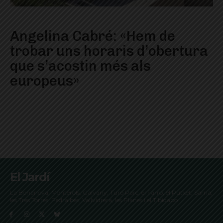
Angelina Cabré: «Hem de
trobar uns horaris d’obertura
que s’acostin més als
europeus»
El Jardí
La Bonanova, Monterols, Galvany, Turó Parc, el Farró, el Putxet, Sarrià,
les Tres Torres, Pedralbes, Vallvidrera, les Planes i el Tibidabo