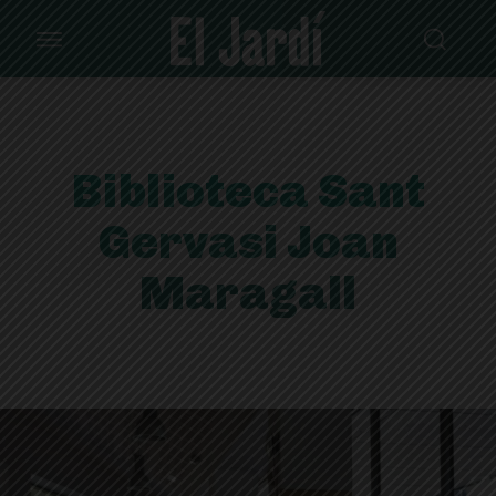
Biblioteca Sant
Gervasi Joan
Maragall