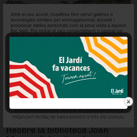
Amb el seu acord, nosaltres fem servir galetes o
tecnologies similars per emmagatzemar, accedir i
processar dades personals com la seva visita a aquest
lloc web. Pot retirar el seu consentiment o oposar-se
al processament de dades basat en interessos
legítims en qualsevol moment fent clic a "Ajustos de
cookies" o a la nostra Política de privacitat en aquest
lloc web. Si cliques "acceptar" dones el teu
consentiment
Més informació
Acceptar
Rebutjar tot
Quan l’usuari crea un compte al Diari el Jardí, dona el
seu consentiment explícit per rebre comunicacions
informatives relacionades amb el servei. Aquest
consentiment pot ser revocat en qualsevol moment
mitjançant l’enllaç de baixa present a tots els correus.
Reobre la biblioteca Joan