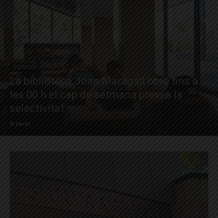
DISTRICTE
La biblioteca Joan Maragall obre fins a
les 00 h el cap de setmana previ a la
selectivitat
El Jardí