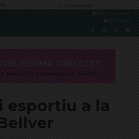
res
El meu compte
C
25.8
Sant Gervasi
C
25.7
Sarrià
 esportiu a la
Bellver
 del Funicular