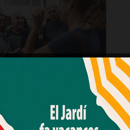
Amb el seu acord, nosaltres fem servir galetes o
tecnologies similars per emmagatzemar, accedir i
processar dades personals com la seva visita a aquest lloc
ació © Districte de Sarrià-Sant Gervasi
web. Pot retirar el seu consentiment o oposar-se al
processament de dades basat en interessos legítims en
qualsevol moment fent clic a "Ajustos de cookies" o a la
ments ha requerit que s’adaptés l’espai existent,
nostra Política de privacitat en aquest lloc web. Si cliques
altre emplaçamen
t de la plaça, que ha deixat
"acceptar" dones el teu consentiment
lements esportius.