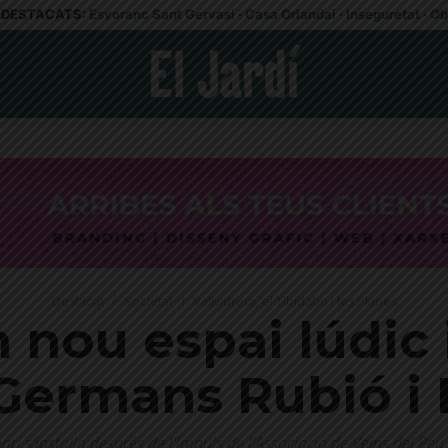
DESTACATS:
Esvoranc Sant Gervasi
·
Casa Orlandai
·
Inseguretat
·
Ob
Destacat
Societat
Vallvidrera, el Tibidabo i les Planes
 nou espai lúdic i
Germans Rubió i 
ari s'instal·la després de l'impuls de l'Associació de Veïns del Peu