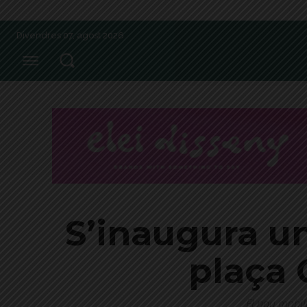
Divendres 07, agost 2026
S’inaugura un
plaça 
El nou mobili