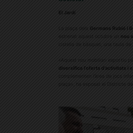
El Jardí
La plaça dels
Germans Rubió i B
estrenat aquest octubre un
nou e
cistella de bàsquet, una taula de
«Aquest nou mobiliari esportiu per
diversifica l’oferta d’activitats i 
complementen l’àrea de jocs infanti
plaça», ha exposat el Districte d