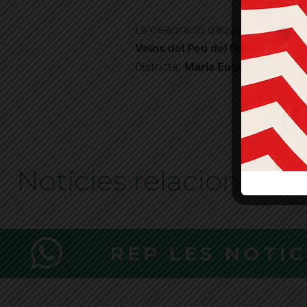
La celebració d’aquesta nova pl
Veïns del Peu del Funicular.
A la
Districte,
Maria Eugènia Gay
.
ETIQUETES
Notícies relacionades
REP LES NOTÍ