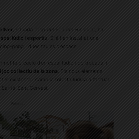
ellver
, situada prop del Peu del Funicular, ha
spai lúdic i esportiu
. S’hi han instal·lat una
 ping-pong i dues taules d’escacs.
met la creació d’un espai lúdic i de trobada, i
el joc col·lectiu de la zona
. Els nous elements
ls existents i s’amplia l’oferta lúdica a l’actual
e Sarrià-Sant Gervasi.
Publicitat