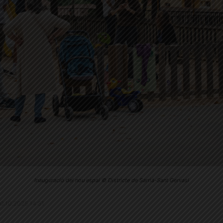
Inauguració del nou espai © Districte de Sarrià-Sant Gervasi
 20.10.2025 14:51