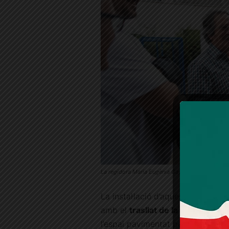
La regidora Maria Eugènia Gay, durant la inaugur
La instal·lació d’aquests nous ele
amb el
trasllat de la font a un 
l’espai pavimentat per als nous e