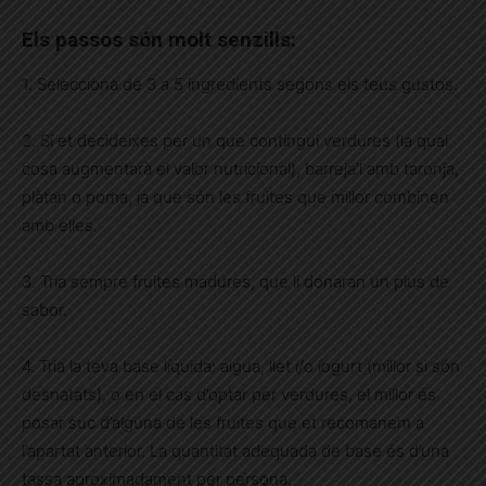
Els passos són molt senzills:
1. Selecciona de 3 a 5 ingredients segons els teus gustos.
2. Si et decideixes per un que contingui verdures (la qual
cosa augmentarà el valor nutricional), barreja’l amb taronja,
plàtan o poma, ja que són les fruites que millor combinen
amb elles.
3. Tria sempre fruites madures, que li donaran un plus de
sabor.
4. Tria la teva base líquida: aigua, llet i/o iogurt (millor si són
desnatats), o en el cas d’optar per verdures, el millor és
posar suc d’alguna de les fruites que et recomanem a
l’apartat anterior. La quantitat adequada de base és d’una
tassa aproximadament per persona.