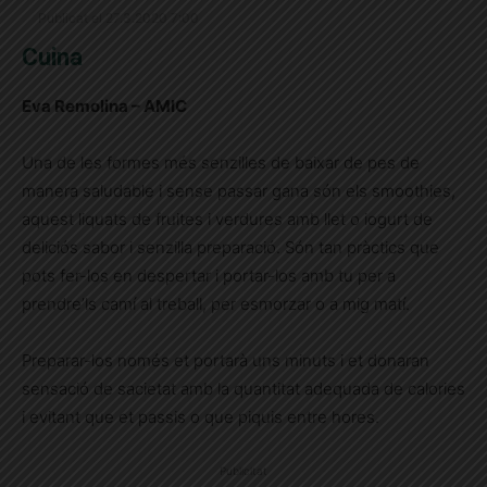
Publicat el 27.3.2020 7:00
Cuina
Eva Remolina – AMIC
Una de les formes més senzilles de baixar de pes de
manera saludable i sense passar gana són els smoothies,
aquest liquats de fruites i verdures amb llet o iogurt de
deliciós sabor i senzilla preparació. Són tan pràctics que
pots fer-los en despertar i portar-los amb tu per a
prendre’ls camí al treball, per esmorzar o a mig matí.
Preparar-los només et portarà uns minuts i et donaran
sensació de sacietat amb la quantitat adequada de calories
i evitant que et passis o que piquis entre hores.
Publicitat