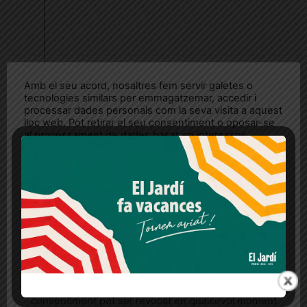
Amb el seu acord, nosaltres fem servir galetes o
tecnologies similars per emmagatzemar, accedir i
processar dades personals com la seva visita a aquest
lloc web. Pot retirar el seu consentiment o oposar-se
al processament de dades basat en interessos
legítims en qualsevol moment fent clic a "Ajustos de
cookies" o a la nostra Política de privacitat en aquest
lloc web. Si cliques "acceptar" dones el teu
consentiment
Més informació
Acceptar
Rebutjar tot
Quan l’usuari crea un compte al Diari el Jardí, dona el
seu consentiment explícit per rebre comunicacions
informatives relacionades amb el servei. Aquest
consentiment pot ser revocat en qualsevol moment