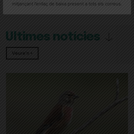
mitjançant l’enllaç de baixa present a tots els correus.
Últimes notícies
Veure'n +