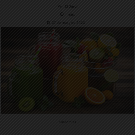
Per
El Jardí
1
min.
27 de març de 2020
Smoothies