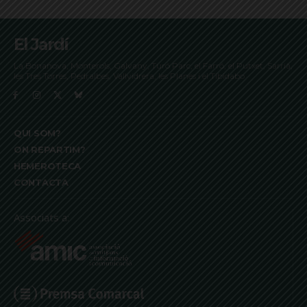
El Jardí
La Bonanova, Monterols, Galvany, Turó Parc, el Farró, el Putxet, Sarrià,
les Tres Torres, Pedralbes, Vallvidrera, les Planes i el Tibidabo
QUI SOM?
ON REPARTIM?
HEMEROTECA
CONTACTA
Associats a: