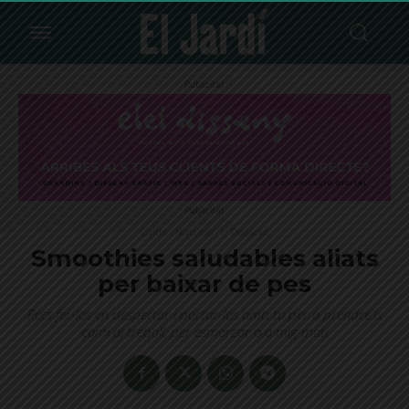
Publicitat
Publicitat
Cuina i Nutrició
Destacat
Smoothies saludables aliats
per baixar de pes
Pots fer-los en despertar i portar-los amb tu per a prendre'ls
camí al treball, per esmorzar o a mig matí