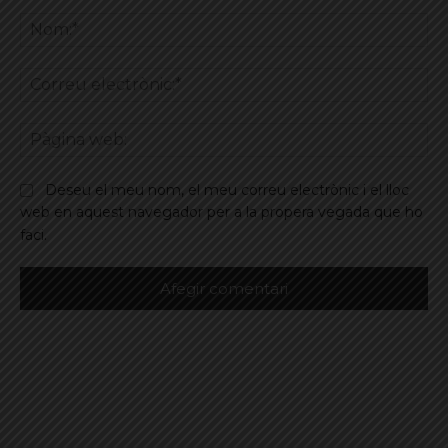
Comentar
No
Co
ele
Pà
we
Deseu el meu nom, el meu correu electrònic i el lloc
web en aquest navegador per a la propera vegada que ho
faci.