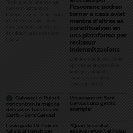
"De la mateixa manera que
l’esvoranc podran
necessito harmonia a
tornar a casa aviat
l’interior, també en necessito
mentre d’altres es
a l’exterior, perquè com és a
dins és a fora i com és a fora
constitueixen en
és a dins": l'article de Glòria
una plataforma per
Vilalta
reclamar
indemnitzacions
L’Ajuntament de Barcelona
aprova una proposició de
Junts per ajudar els
comerços afectats per
l'esvoranc de l'L9
Galvany i el Putxet
L’esvoranc de Sant
Gervasi: una gestió
concentren la majoria
exemplar
dels pisos turístics de
Sarrià – Sant Gervasi
L’avinguda J.V. Foix es
“Quan la sanitat
tallarà al trànsit per
esdevé refugi”: el Palau