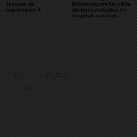
tasques de
Robert mostra l’acollida
manteniment
d’infants palestins en
hospitals catalans
FER UN COMENTARI