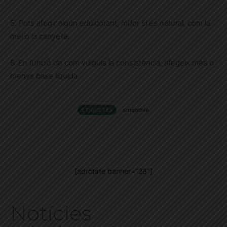
5. Pots afegir algun edulcorant, millor si és natural, com la
mel o la canyella.
6. En funció de com vulguis la consistència, afegeix més o
menys base líquida.
ETIQUETES
smoothie
[adrotate banner="28"]
Notícies