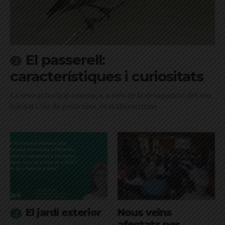
El passerell:
característiques i curiositats
La seva principal amenaça, a més de la desaparició del seu
hàbitat i l'ús de pesticides, és el silvestrisme
El jardí exterior
Nous veïns
afectats per