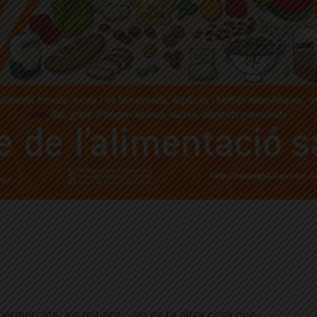
supermercats, als mitjans… no es fa altra cosa que