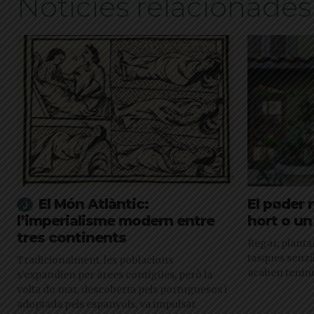
Notícies relacionades
El Món Atlàntic:
El poder 
l’imperialisme modern entre
hort o un 
tres continents
Regar, planta
tasques senzi
Tradicionalment, les poblacions
acaben tenint
s’expandien per àrees contigües, però la
volta do mar, descoberta pels portuguesos i
adoptada pels espanyols, va impulsar