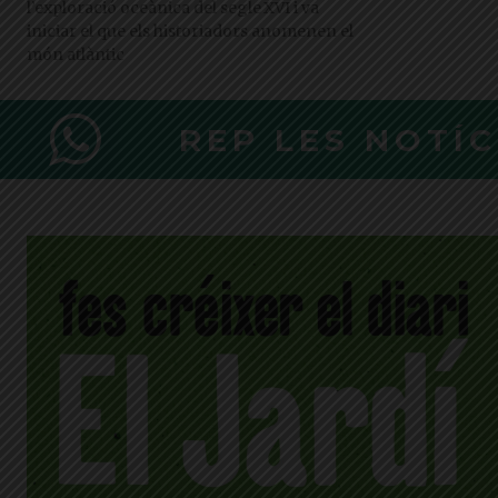
l’exploració oceànica del segle XVI i va
iniciar el que els historiadors anomenen el
món atlàntic
REP LES NOTÍ