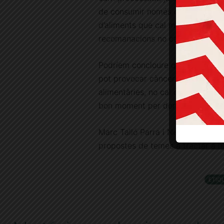
de consumir només ocasionalment.
d’aliments que cal menjar setmana
recomanacions no canviïn gens o 
Podríem concloure que ara se sa
pot provocar càncer, però que al 
alimentàries, no cal canviar els n
bon moment per donar-hi un cop d’
Marc Talló Parra i Neus Mestre Fa
propostes de temes a tractar a
n
ETIQ