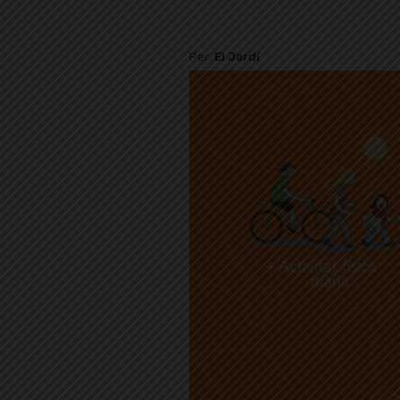
Per
El Jardí