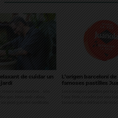
relaxant de cuidar un
L’orígen barceloní de 
jardí
famoses pastilles Ju
r, treure males herbes… són
Les icòniques pastilles per la g
lles que, fetes amb calma,
l’any 1906, creades per una fam
 un punt gairebé meditatiu
farmacèutica del barri de Gràc