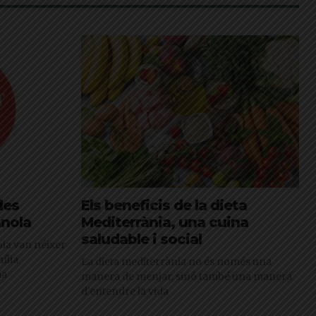
les
Els beneficis de la dieta
anola
Mediterrània, una cuina
saludable i social
ola van néixer
ília
La dieta mediterrània no és només una
ia
manera de menjar, sinó també una manera
d’entendre la vida