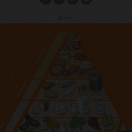
2
min.