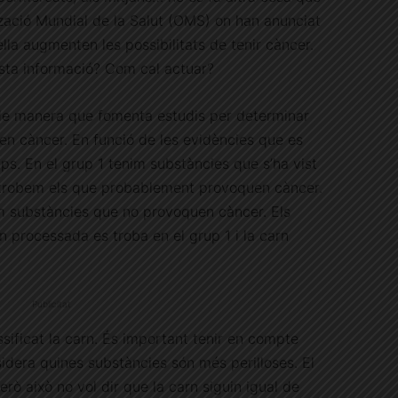
tzació Mundial de la Salut (OMS) on han anunciat
lla augmenten les possibilitats de tenir càncer.
esta informació? Com cal actuar?
, de manera que fomenta estudis per determinar
en càncer. En funció de les evidències que es
ups. En el grup 1 tenim substàncies que s’ha vist
 trobem els que probablement provoquen càncer.
em substàncies que no provoquen càncer. Els
n processada es troba en el grup 1 i la carn
Publicitat
ssificat la carn. És important tenir en compte
idera quines substàncies són més perilloses. El
rò això no vol dir que la carn siguin igual de