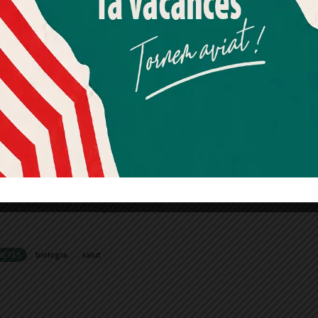
Més informació
Acceptar
Rebutjar tot
 I la carn vermella es troba dins el grup
lment. Per tant, és possible que les
Quan l’usuari crea un compte al Diari el Jardí, dona el seu
tan sols lleugerament.
consentiment explícit per rebre comunicacions
informatives relacionades amb el servei. Aquest
ben més detalls sobre com la carn processada
consentiment pot ser revocat en qualsevol moment
cap i a la fi, si ja seguíem les recomanacions
mitjançant l’enllaç de baixa present a tots els correus.
ostres hàbits. I si no ho fèiem, doncs pot ser un
ull!.
rràs són biòlegs humans i recolliran les vostres
aturalmentcuriosos@gmail.com
UETES
biologia
salut