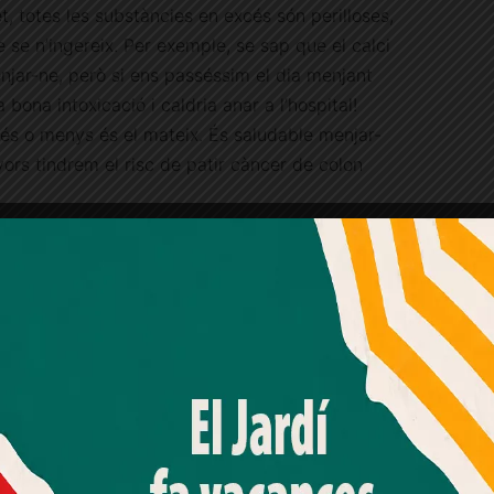
et, totes les substàncies en excés són perilloses,
 se n’ingereix. Per exemple, se sap que el calci
enjar-ne, però si ens passéssim el dia menjant
 bona intoxicació i caldria anar a l’hospital!
s o menys és el mateix. És saludable menjar-
ors tindrem el risc de patir càncer de colon
na quantitat de carn processada i vermella es pot
enir una vida saludable. Desgraciadament,
licada per l’OMS. Qui s’encarrega de donar
Amb el seu acord, nosaltres fem servir galetes o
iferents estats. Per tant, ara a la Generalitat de
tecnologies similars per emmagatzemar, accedir i
processar dades personals com la seva visita a aquest lloc
rme de l’OMS i decidir quina quantitat de carn és
web. Pot retirar el seu consentiment o oposar-se al
processament de dades basat en interessos legítims en
qualsevol moment fent clic a "Ajustos de cookies" o a la
nostra Política de privacitat en aquest lloc web. Si cliques
última piràmide dels aliments de la Generalitat, la
"acceptar" dones el teu consentiment
 dels últims esglaons, fet que significa que s’ha