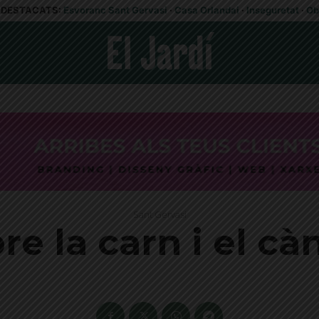
DESTACATS:
Esvoranc Sant Gervasi
·
Casa Orlandai
·
Inseguretat
·
Ob
Sant Gervasi
re la carn i el cà