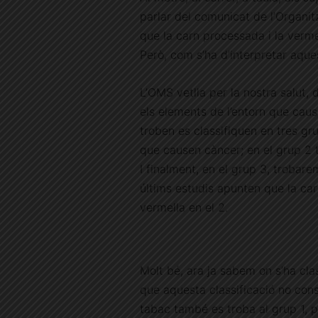
parlar del comunicat de l’Organi
que la carn processada i la verme
Però, com s’ha d’interpretar aqu
L’OMS vetlla per la nostra salut
els elements de l’entorn que caus
troben es classifiquen en tres gr
que causen càncer; en el grup 2
I finalment, en el grup 3, trobar
últims estudis apunten que la car
vermella en el 2.
Molt bé, ara ja sabem on s’ha cla
que aquesta classificació no cons
tabac també es troba al grup 1, pe