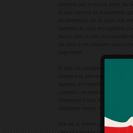
perillosa per la nostra salut! De f
el que importa és la quantitat que
és beneficiós per la salut i cal m
pastilles de calci ens agafaria una
Doncs amb la carn processada mé
ne, però si en mengem massa llav
augmentat.
El que cal considerar ara, és qui
menjar a la setmana per tal de t
aquesta informació no va ser pub
consells i recomanacions són els d
Catalunya li toca llegir-se l’info
saludable menjar a la setmana.
Ara bé, si donem un cop d’ull a l’
carn processada ja es troba en un