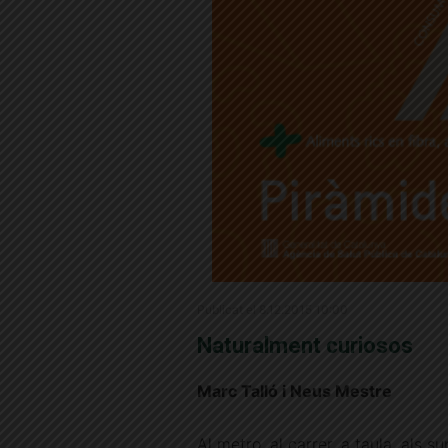
Publicat el 8.12.2015 10:00
Naturalment curiosos
Marc Talló i Neus Mestre
Al metro, al carrer, a taula, als 