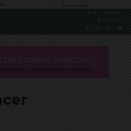
res
El meu compte
C
29.5
Sant Gervasi
C
29.5
Sarrià
ncer