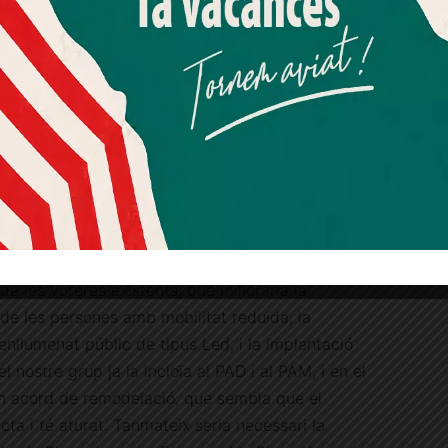
Més informació
Acceptar
Rebutjar tot
actual, que planteja un únic carril de circulació
S, comporta una problemàtica de trànsit de
Quan l’usuari crea un compte al Diari el Jardí, dona el seu
a de manera global a nivell Districte.
consentiment explícit per rebre comunicacions
informatives relacionades amb el servei. Aquest
consentiment pot ser revocat en qualsevol moment
mitjançant l’enllaç de baixa present a tots els correus.
up Municipal del Partit Popular al Districte de
t Gervasi creiem que ha de ser una prioritat per
de Barcelona la remodelació del carrer Balmes
laça Molina i la Plaça Joaquim Folguera amb una
de les voreres existents, que milloraria la
 de les persones amb mobilitat reduïda, la
u enllumenat públic de tipus Led, i la implantació
l nostre grup ja la incloïa al PAD i al PAM, i en el
un acord de remodelació, que sembla que el
ta i té aturat. Tanmateix seria necessari la