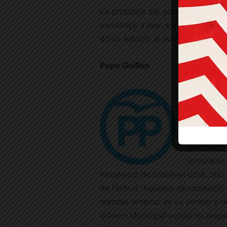
La proposta del govern municipal 
muntanya a mar, exclusiu per BU
difícil solució, si no és gestionad
Pepe Guillén
Des del Gr
Sarrià-San
la ciutat 
entre la P
ampliació 
circulació
instal·lació de mobiliari urbà, no
de l’arbrat. Aquesta remodelació e
mandat anterior es va arribar a 
Govern Municipal actual no respec