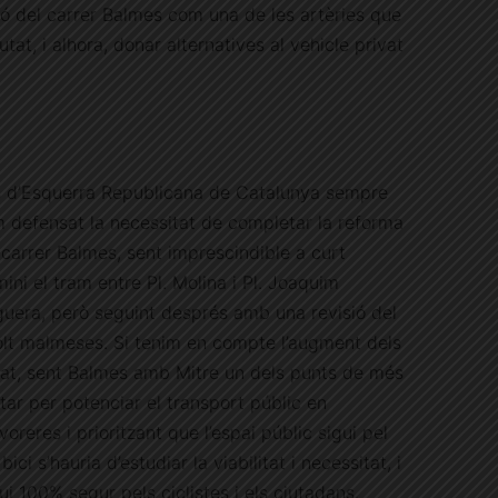
ió del carrer Balmes com una de les artèries que
tat, i alhora, donar alternatives al vehicle privat
 d’Esquerra Republicana de Catalunya sempre
 defensat la necessitat de completar la reforma
 carrer Balmes, sent imprescindible a curt
mini el tram entre Pl. Molina i Pl. Joaquim
guera, però seguint després amb una revisió del
olt malmeses. Si tenim en compte l’augment dels
utat, sent Balmes amb Mitre un dels punts de més
star per potenciar el transport públic en
reres i prioritzant que l’espai públic sigui pel
bici s’hauria d’estudiar la viabilitat i necessitat, i
i 100% segur pels ciclistes i els ciutadans.