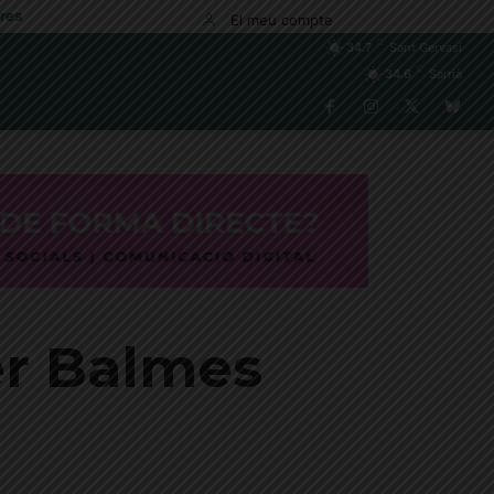
res
El meu compte
C
34.7
Sant Gervasi
C
34.6
Sarrià
er Balmes