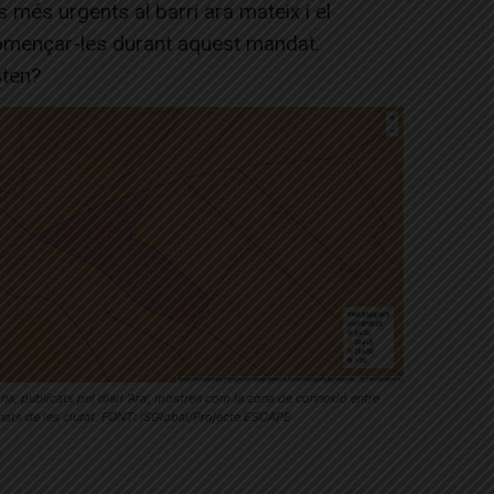
 més urgents al barri ara mateix i el
omençar-les durant aquest mandat.
sten?
na, publicats pel diari ‘Ara’, mostren com la zona de connexió entre
nats de les ciutat. FONT: ISGlobal/Projecte ESCAPE