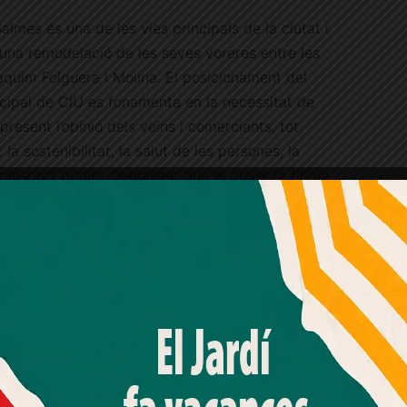
Balmes és una de les vies principals de la ciutat i
una remodelació de les seves voreres entre les
quim Folguera i Molina. El posicionament del
cipal de CIU es fonamenta en la necessitat de
 present l’opinió dels veïns i comerciants, tot
 la sostenibilitat, la salut de les persones, la
l transport públic. Demanem que el projecte tingui
Publicitat
Amb el seu acord, nosaltres fem servir galetes o
una participació activa en el procés.
tecnologies similars per emmagatzemar, accedir i
processar dades personals com la seva visita a aquest lloc
ludable pels vianants.
web. Pot retirar el seu consentiment o oposar-se al
t en calçada per a motocicletes.
processament de dades basat en interessos legítims en
qualsevol moment fent clic a "Ajustos de cookies" o a la
nt d’aparcament regulat.
nostra Política de privacitat en aquest lloc web. Si cliques
arrer pacificats, velocitat max. de 30 km/h.
"acceptar" dones el teu consentiment