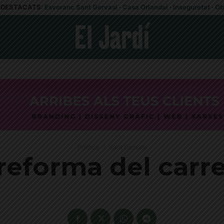
DESTACATS:
Esvoranc Sant Gervasi
·
Casa Orlandai
·
Inseguretat
·
Ob
Política
Sant Gervasi
 reforma del carr