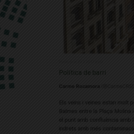
Publicat el 20.2.2017 9:00
Política de barri
Carme Rocamora
(@CarmeCRS)
Els veïns i veïnes estan molt p
Balmes entre la Plaça Molina 
el punt amb confluència amb l
indrets amb més contaminació a