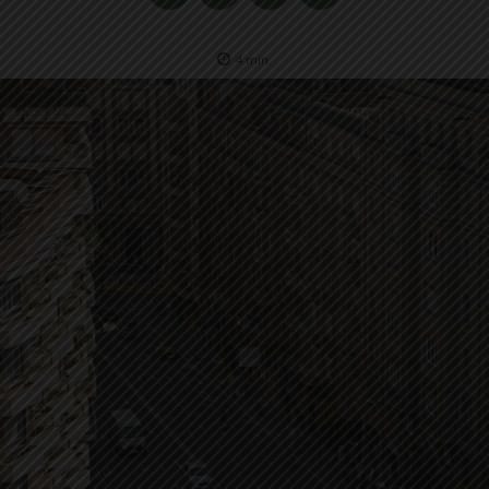
4
min.