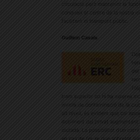
circulació però mantenint la func
condueix al centre de la nostra ciu
facilitant el transport públic.
Guillem Casals
Des
hem
del
ter
Fol
tram superior on hi ha voreres m
nivells de contaminació de la ci
alt nivell, és evident que cal apo
detriment del privat augmentant vo
ciutadà. La possibilitat d’un carril 
en cas de fer-se que sobretot sigu