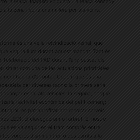
tre la Plaça Joaquim Folguera i la Plaça Kennedy
 a la zona i seria una millora per als veïns.
forma és una vella reivindicació veïnal, que
que vegi la llum durant aquest mandat. Tant és
en l’elaboració del PAD durant l’any passat els
an situar com una de les actuacions prioritàries
tament hauria d’afrontar. Creiem que és una
cessària per diverses raons: la primera seria
al guanyar espai als vehicles; la segona, perquè
itzaria l’activitat econòmica del petit comerç; i
ntegral, es pot aprofitar per renovar serveis
mes LED), el clavegueram o l’arbrat. El nostre
 que es va seguir en el tram comprès entre
 les voreres disminuint un o dos carrils a la