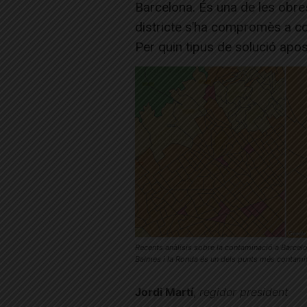
Barcelona. És una de les obres
districte s’ha compromès a c
Per quin tipus de solució apo
Recents anàlisis sobre la contaminació a Barcelo
Balmes i la Ronda és un dels punts més contami
Jordi Martí
,
regidor president