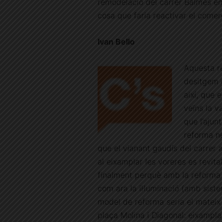
remodelació del carrer Balmes en
cosa que faria reactivar el comerç
Ivan Bello
Aquesta re
desitgem 
així, que 
veïns la v
que l’ajun
reforma ne
que el vianant gaudís del carrer 
al eixamplar les voreres es revital
finalment perquè amb la reforma i
com ara la il·luminació (amb siste
model de reforma seria el mateix
plaça Molina i Diagonal: eixamplar