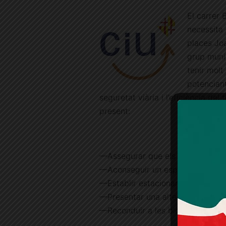
El carrer 
necessita 
places Joa
grup muni
tenir molt
potenciant
seguretat viària i l’eficiència de
present:
—Assegurar que els veïns tinguin 
—Aconseguir un espai amable i sa
—Establir estacionament segrega
—Presentar una alternativa solve
—Reconduir a les bicicletes per c