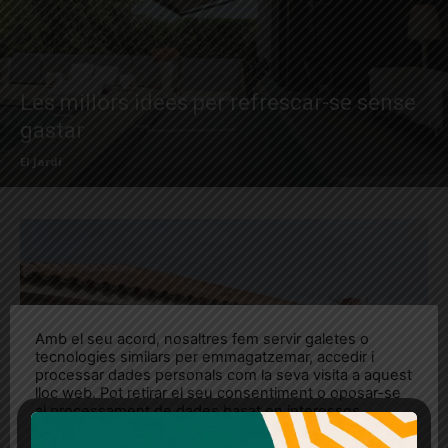
Les millors idees per refrescar-se sense
gastar
El Jardí
Amb el seu acord, nosaltres fem servir galetes o
tecnologies similars per emmagatzemar, accedir i
processar dades personals com la seva visita a aquest
lloc web. Pot retirar el seu consentiment o oposar-se
al processament de dades basat en interessos
legítims en qualsevol moment fent clic a "Ajustos de
cookies" o a la nostra Política de privacitat en aquest