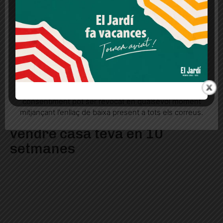
lloc web. Si cliques "acceptar" dones el teu
consentiment
Més informació
Acceptar
Rebutjar tot
Quan l’usuari crea un compte al Diari el Jardí, dona el
seu consentiment explícit per rebre comunicacions
informatives relacionades amb el servei. Aquest
consentiment pot ser revocat en qualsevol moment
mitjançant l’enllaç de baixa present a tots els correus.
Cinc principis bàsics per
vendre casa teva en 10
setmanes