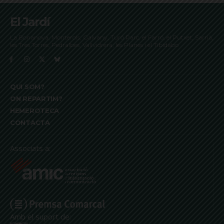
El Jardí
La Bonanova, Monterols, Galvany, Turó Parc, el Farró, el Putxet, Sarrià,
les Tres Torres, Pedralbes, Vallvidrera, les Planes i el Tibidabo
QUI SOM?
ON REPARTIM?
HEMEROTECA
CONTACTA
Associats a:
Amb el suport de: