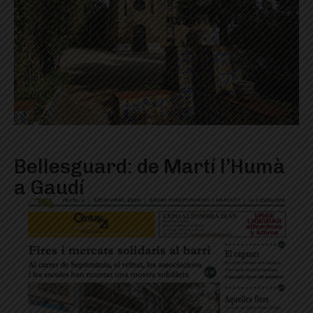
Bellesguard: de Martí l’Humà
a Gaudí