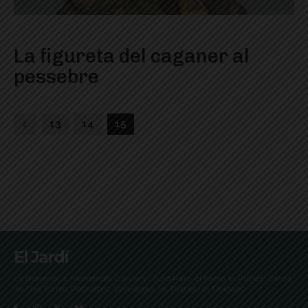
La figureta del caganer al
pessebre
13
14
15
El Jardí
La Bonanova, Monterols, Galvany, Turó Parc, el Farró, el Putxet, Sarrià,
les Tres Torres, Pedralbes, Vallvidrera, les Planes i el Tibidabo