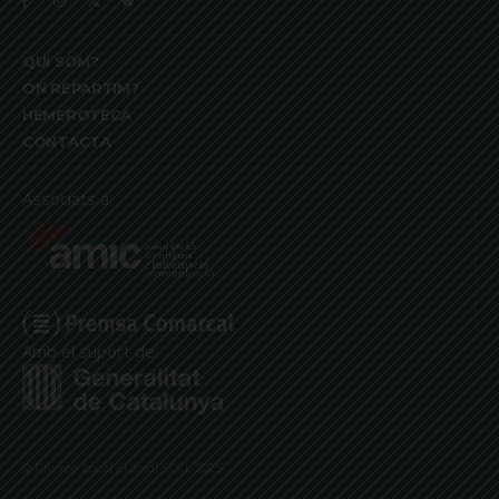
QUI SOM?
ON REPARTIM?
HEMEROTECA
CONTACTA
Associats a:
Amb el suport de:
© Premsa Local El Jardí SCCL 2025