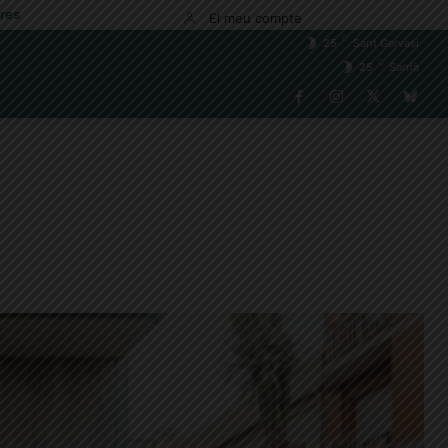
res
El meu compte
C
25
Sant Gervasi
C
25
Sarrià