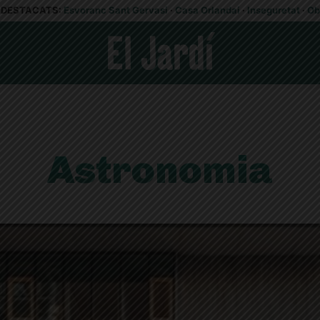
DESTACATS:
Esvoranc Sant Gervasi
·
Casa Orlandai
·
Inseguretat
·
Ob
Astronomia