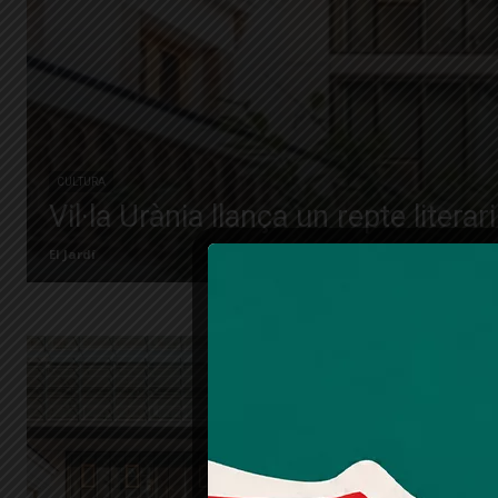
CULTURA
Vil·la Urània llança un repte liter
El Jardí
Vil·la
un an