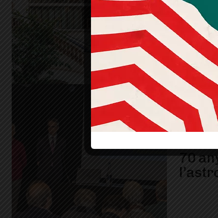
que la
partic
veïns
70 an
l’ast