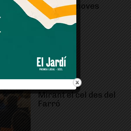
Les supernoves
Mirant el cel des del
Farró