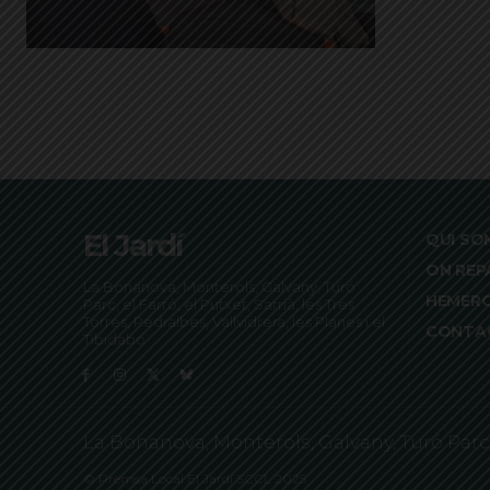
El Jardí
QUI SO
ON REP
La Bonanova, Monterols, Galvany, Turó
HEMER
Parc, el Farró, el Putxet, Sarrià, les Tres
Torres, Pedralbes, Vallvidrera, les Planes i el
CONTA
Tibidabo
La Bonanova, Monterols, Galvany, Turó Parc, el
© Premsa Local El Jardí SCCL 2025