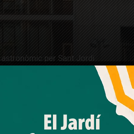
ari astronòmic per Sant Jordi
Amb el seu acord, nosaltres fem servir galetes o
tecnologies similars per emmagatzemar, accedir i
processar dades personals com la seva visita a aquest lloc
web. Pot retirar el seu consentiment o oposar-se al
processament de dades basat en interessos legítims en
 Urània celebra
qualsevol moment fent clic a "Ajustos de cookies" o a la
nostra Política de privacitat en aquest lloc web. Si cliques
y reconeixent
"acceptar" dones el teu consentiment