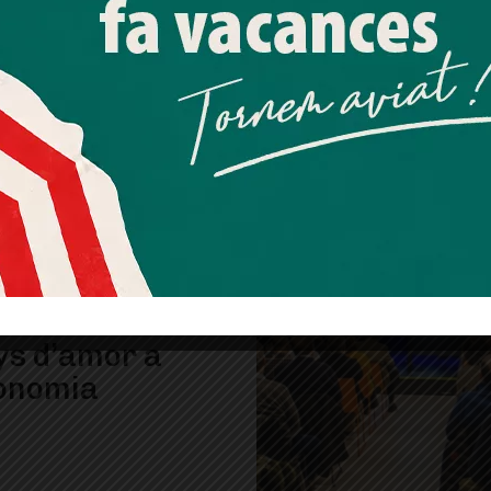
 gestió amb
Més informació
Acceptar
Rebutjar tot
ipació dels
 és positiva
Quan l’usuari crea un compte al Diari el Jardí, dona el seu
consentiment explícit per rebre comunicacions
informatives relacionades amb el servei. Aquest
consentiment pot ser revocat en qualsevol moment
mitjançant l’enllaç de baixa present a tots els correus.
ys d’amor a
ronomia