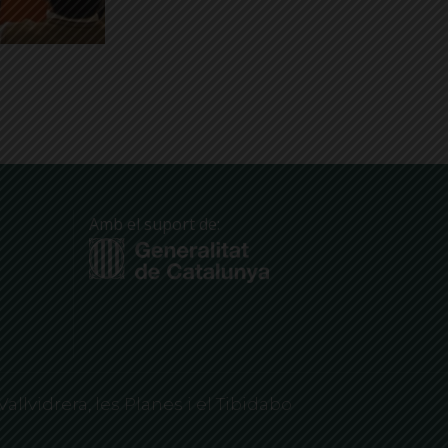
Amb el suport de:
Vallvidrera, les Planes i el Tibidabo