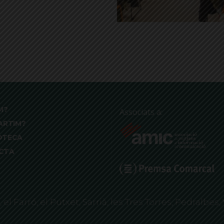
M?
Associats a:
ARTIM?
OTECA
CTA
 Farró, el Putxet, Sarrià, les Tres Torres, Pedralbes, 