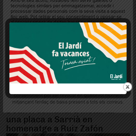
Amb el seu acord, nosaltres fem servir galetes o
tecnologies similars per emmagatzemar, accedir i
processar dades personals com la seva visita a aquest
lloc web. Pot retirar el seu consentiment o oposar-se
al processament de dades basat en interessos
legítims en qualsevol moment fent clic a "Ajustos de
cookies" o a la nostra Política de privacitat en aquest
lloc web. Si cliques "acceptar" dones el teu
consentiment
Més informació
Acceptar
Rebutjar tot
Quan l’usuari crea un compte al Diari el Jardí, dona el
seu consentiment explícit per rebre comunicacions
informatives relacionades amb el servei. Aquest
consentiment pot ser revocat en qualsevol moment
mitjançant l’enllaç de baixa present a tots els correus.
BCanvi demanarà instal·lar
una placa a Sarrià en
homenatge a Ruiz Zafón