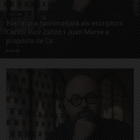
CULTURA
Barcelona homenatjarà als escriptors
Carlos Ruiz Zafón i Juan Marsé a
proposta de Cs
El Jardí