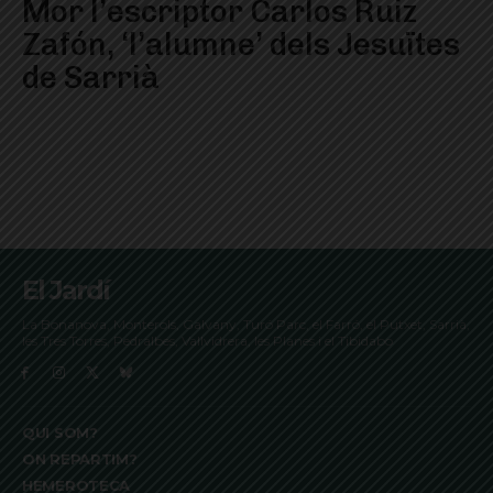
Mor l’escriptor Carlos Ruiz
Zafón, ‘l’alumne’ dels Jesuïtes
de Sarrià
El Jardí
La Bonanova, Monterols, Galvany, Turó Parc, el Farró, el Putxet, Sarrià,
les Tres Torres, Pedralbes, Vallvidrera, les Planes i el Tibidabo
QUI SOM?
ON REPARTIM?
HEMEROTECA