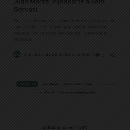
ETIQUETES
barcelona
Carlos Ruiz Zafón
ciutadans
Juan Marsé
Reconeixement públic
[adrotate banner="28"]