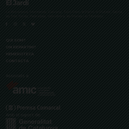
El Jardí
La Bonanova, Monterols, Galvany, Turó Parc, el Farró, el Putxet, Sarrià,
les Tres Torres, Pedralbes, Vallvidrera, les Planes i el Tibidabo
QUI SOM?
ON REPARTIM?
HEMEROTECA
CONTACTA
Associats a:
Amb el suport de: