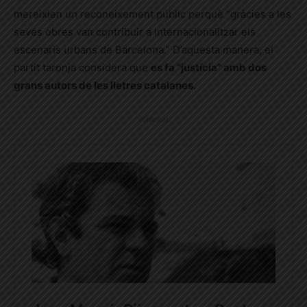
mereixien un reconeixement públic perquè “gràcies a les
seves obres van contribuir a internacionalitzar els
escenaris urbans de Barcelona.” D’aquesta manera, el
partit taronja considera que
es fa “justícia” amb dos
grans autors de les lletres catalanes.
Publicitat