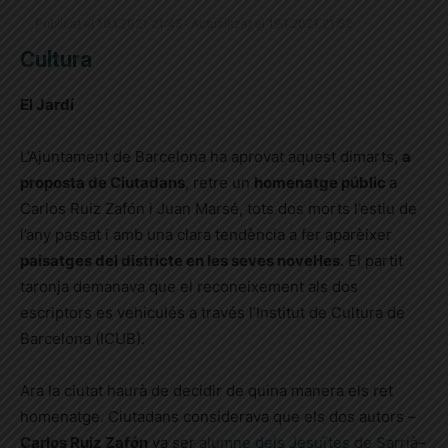
Publicat el 19.1.2021 21:45 · Actualitzat el 19.1.2021 21:52
Cultura
El Jardí
L’Ajuntament de Barcelona ha aprovat aquest dimarts,
a
proposta de Ciutadans
, retre un
homenatge públic
a
Carlos Ruiz Zafón i Juan Marsé, tots dos morts l’estiu de
l’any passat i amb una clara tendència a fer aparèixer
paisatges del districte en les seves novel·les
. El partit
taronja demanava que el reconeixement als dos
escriptors es vehiculés a través l’Institut de Cultura de
Barcelona (ICUB).
Ara la ciutat haurà de decidir de quina manera els ret
homenatge. Ciutadans considerava que els dos autors –
Carlos Ruiz Zafón
va ser
alumne dels Jesuïtes de Sarrià
–