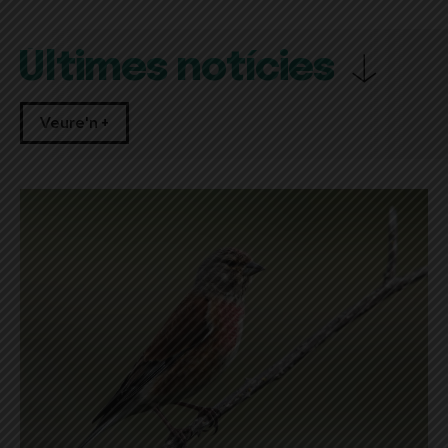
Últimes notícies
Veure'n +