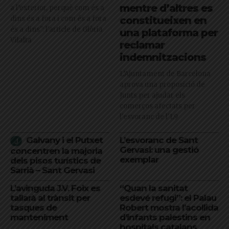
mentre d’altres es
a l’exterior, perquè com és a
dins és a fora i com és a fora
constitueixen en
és a dins": l'article de Glòria
una plataforma per
Vilalta
reclamar
indemnitzacions
L’Ajuntament de Barcelona
aprova una proposició de
Junts per ajudar els
comerços afectats per
l'esvoranc de l'L9
Galvany i el Putxet
L’esvoranc de Sant
Gervasi: una gestió
concentren la majoria
exemplar
dels pisos turístics de
Sarrià – Sant Gervasi
L’avinguda J.V. Foix es
“Quan la sanitat
tallarà al trànsit per
esdevé refugi”: el Palau
tasques de
Robert mostra l’acollida
manteniment
d’infants palestins en
hospitals catalans