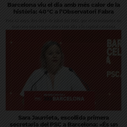
Barcelona viu el dia amb més calor de la
història: 40 °C a l’Observatori Fabra
Feia 42 anys, des del 6 de juliol del 1982, que el termòmetre no
marcava una temperatura tant alta a la capital catalana
Sara Jaurrieta, escollida primera
secretaria del PSC a Barcelona: «És un