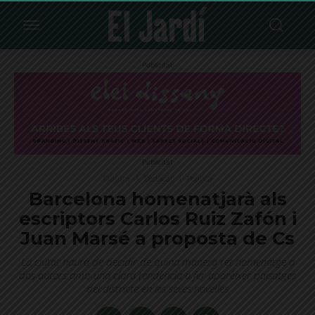
Publicitat
Publicitat
Cultura
Destacat
Política
Barcelona homenatjarà als
escriptors Carlos Ruiz Zafón i
Juan Marsé a proposta de Cs
La ciutat haurà de decidir de quina manera ret homenatge a
dos autors amb una clara tendència a fer aparèixer paisatges
del districte en les seves novel·les