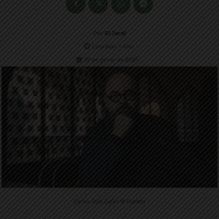
Per
El Jardí
Less than 1
min.
19 de gener de 2021
Carlos Ruiz Zafón © Planeta