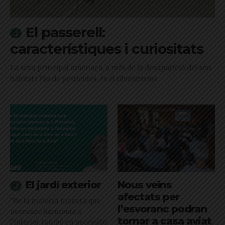
El passerell:
característiques i curiositats
La seva principal amenaça, a més de la desaparició del seu
hàbitat i l'ús de pesticides, és el silvestrisme
El jardí exterior
Nous veïns
afectats per
"De la mateixa manera que
l’esvoranc podran
necessito harmonia a
tornar a casa aviat
l’interior, també en necessito