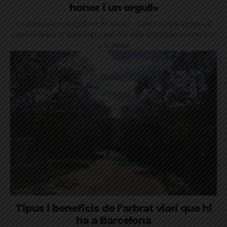
honor i un orgull»
La diputada i exregidora de Sarrià - Sant Gervasi apunta al
canvi climàtic i l'habitatge com dos dels principals reptes per
a la ciutat
Tipus i beneficis de l’arbrat viari que hi
ha a Barcelona