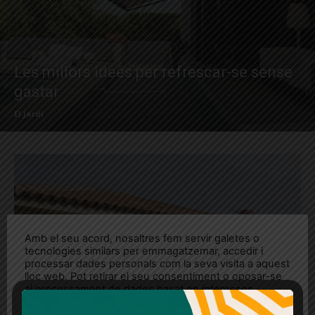
Les millors idees per refrescar-se sense
gastar
El Jardí
Amb el seu acord, nosaltres fem servir galetes o
tecnologies similars per emmagatzemar, accedir i
processar dades personals com la seva visita a aquest
lloc web. Pot retirar el seu consentiment o oposar-se
al processament de dades basat en interessos
legítims en qualsevol moment fent clic a "Ajustos de
cookies" o a la nostra Política de privacitat en aquest