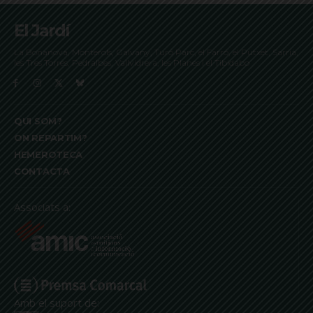
El Jardí
La Bonanova, Monterols, Galvany, Turó Parc, el Farró, el Putxet, Sarrià,
les Tres Torres, Pedralbes, Vallvidrera, les Planes i el Tibidabo
QUI SOM?
ON REPARTIM?
HEMEROTECA
CONTACTA
Associats a:
Amb el suport de: