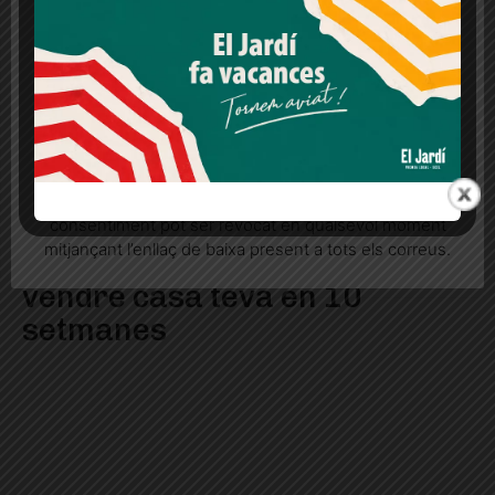
lloc web. Si cliques "acceptar" dones el teu
consentiment
Més informació
Acceptar
Rebutjar tot
Quan l’usuari crea un compte al Diari el Jardí, dona el
seu consentiment explícit per rebre comunicacions
informatives relacionades amb el servei. Aquest
consentiment pot ser revocat en qualsevol moment
mitjançant l’enllaç de baixa present a tots els correus.
Cinc principis bàsics per
vendre casa teva en 10
setmanes