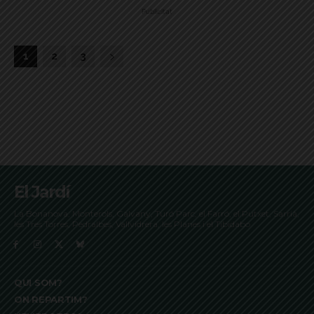
Publicitat
1
2
3
El Jardí
La Bonanova, Monterols, Galvany, Turó Parc, el Farró, el Putxet, Sarrià,
les Tres Torres, Pedralbes, Vallvidrera, les Planes i el Tibidabo
QUI SOM?
ON REPARTIM?