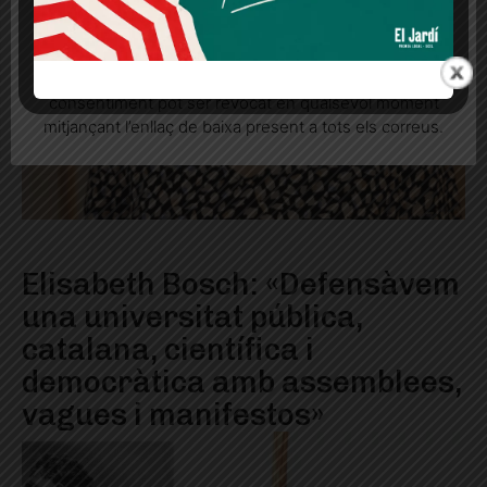
Quan l’usuari crea un compte al Diari el Jardí, dona el
seu consentiment explícit per rebre comunicacions
informatives relacionades amb el servei. Aquest
consentiment pot ser revocat en qualsevol moment
mitjançant l’enllaç de baixa present a tots els correus.
Elisabeth Bosch: «Defensàvem
una universitat pública,
catalana, científica i
democràtica amb assemblees,
vagues i manifestos»