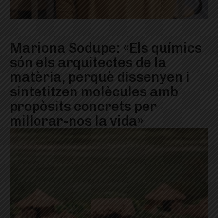
Mariona Sodupe: «Els químics
són els arquitectes de la
matèria, perquè dissenyen i
sintetitzen molècules amb
propòsits concrets per
millorar-nos la vida»