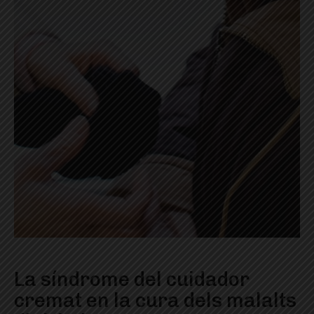
La síndrome del cuidador
cremat en la cura dels malalts