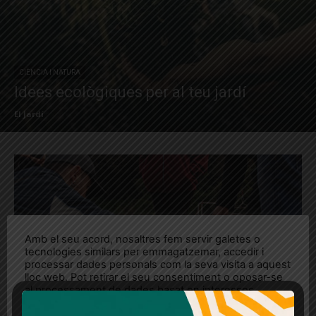
CIÈNCIA I NATURA
Idees ecològiques per al teu jardí
El Jardí
Amb el seu acord, nosaltres fem servir galetes o
tecnologies similars per emmagatzemar, accedir i
processar dades personals com la seva visita a aquest
lloc web. Pot retirar el seu consentiment o oposar-se
al processament de dades basat en interessos
legítims en qualsevol moment fent clic a "Ajustos de
cookies" o a la nostra Política de privacitat en aquest