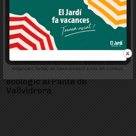
lloc web. Si cliques "acceptar" dones el teu
consentiment
Més informació
Acceptar
Rebutjar tot
Quan l’usuari crea un compte al Diari el Jardí, dona el
seu consentiment explícit per rebre comunicacions
informatives relacionades amb el servei. Aquest
consentiment pot ser revocat en qualsevol moment
mitjançant l’enllaç de baixa present a tots els correus.
Es produeix un delicte
ecològic al Pantà de
Vallvidrera