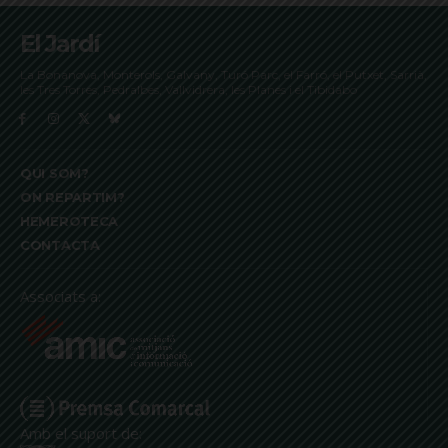
El Jardí
La Bonanova, Monterols, Galvany, Turó Parc, el Farró, el Putxet, Sarrià,
les Tres Torres, Pedralbes, Vallvidrera, les Planes i el Tibidabo
QUI SOM?
ON REPARTIM?
HEMEROTECA
CONTACTA
Associats a:
Amb el suport de: