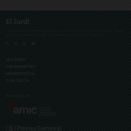
El Jardí
La Bonanova, Monterols, Galvany, Turó Parc, el Farró, el Putxet, Sarrià,
les Tres Torres, Pedralbes, Vallvidrera, les Planes i el Tibidabo
QUI SOM?
ON REPARTIM?
HEMEROTECA
CONTACTA
Associats a: