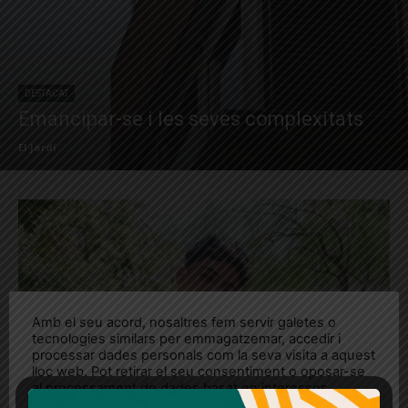
DESTACAT
​​Emancipar-se i les seves complexitats
El Jardí
Amb el seu acord, nosaltres fem servir galetes o
tecnologies similars per emmagatzemar, accedir i
processar dades personals com la seva visita a aquest
lloc web. Pot retirar el seu consentiment o oposar-se
al processament de dades basat en interessos
legítims en qualsevol moment fent clic a "Ajustos de