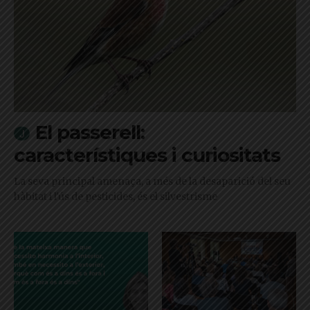
El passerell:
característiques i curiositats
La seva principal amenaça, a més de la desaparició del seu
hàbitat i l'ús de pesticides, és el silvestrisme