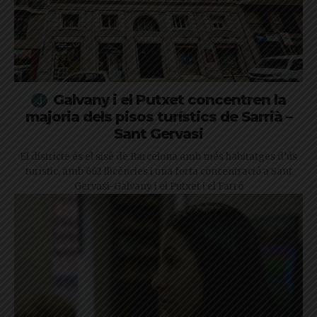
Galvany i el Putxet concentren la
majoria dels pisos turístics de Sarrià –
Sant Gervasi
El districte és el sisè de Barcelona amb més habitatges d’ús
turístic, amb 662 llicències i una forta concentració a Sant
Gervasi-Galvany i el Putxet i el Farró