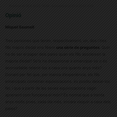
Publicat el 26.4.2023 19:56 · Actualitzat el 27.4.2023 8:55
Opinió
Miquel Saumell
Tres persones que tenim, respectivament, un, dos i tres
fills majors d’edat ens fèiem
una sèrie de preguntes
. Quin
ha de ser el paper dels pares quan els fills assoleixen la
majoria d’edat? Se’ls ha d’esperonar a emancipar-se o és
aconsellable retenir-los a casa uns quants anys més?
Donant per fet que, per manca d’experiència, els fills
emancipats cometran equivocacions, és positiu deixar-los
fer, i que a partir de les seves equivocacions vagin
aprenent com funciona el món? És normal que a trenta
anys molts joves, cada dia més, encara visquin a casa dels
pares?