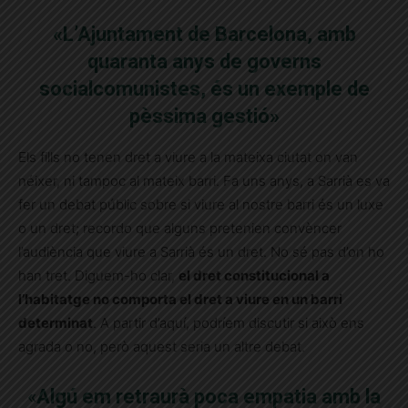
«L’Ajuntament de Barcelona, amb
quaranta anys de governs
socialcomunistes, és un exemple de
pèssima gestió»
Els fills no tenen dret a viure a la mateixa ciutat on van
néixer, ni tampoc al mateix barri. Fa uns anys, a Sarrià es va
fer un debat públic sobre si viure al nostre barri és un luxe
o un dret; recordo que alguns pretenien convèncer
l’audiència que viure a Sarrià és un dret. No sé pas d’on ho
han tret. Diguem-ho clar,
el dret constitucional a
l’habitatge no comporta el dret a viure en un barri
determinat
. A partir d’aquí, podríem discutir si això ens
agrada o no, però aquest seria un altre debat.
«
Algú em retraurà poca empatia amb la