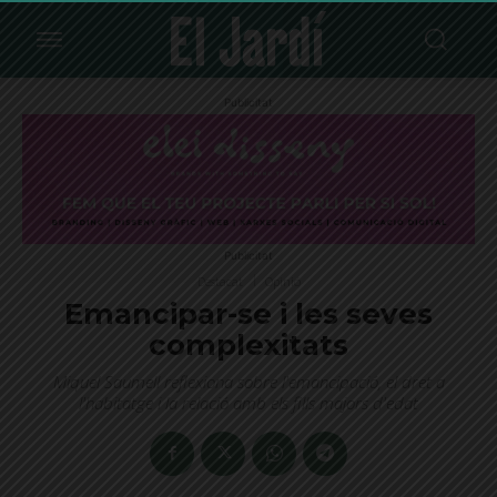
Publicitat
Publicitat
Destacat
Opinió
​​Emancipar-se i les seves
complexitats
Miquel Saumell reflexiona sobre l'emancipació, el dret a
l'habitatge i la relació amb els fills majors d'edat