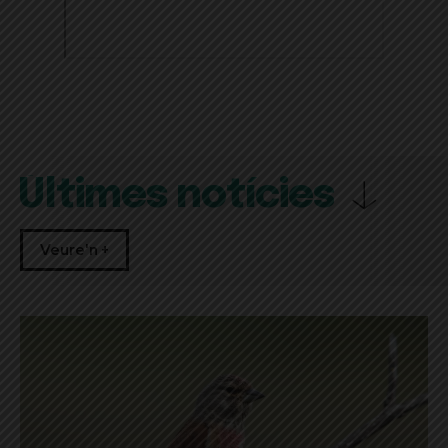
Últimes notícies
Veure'n +