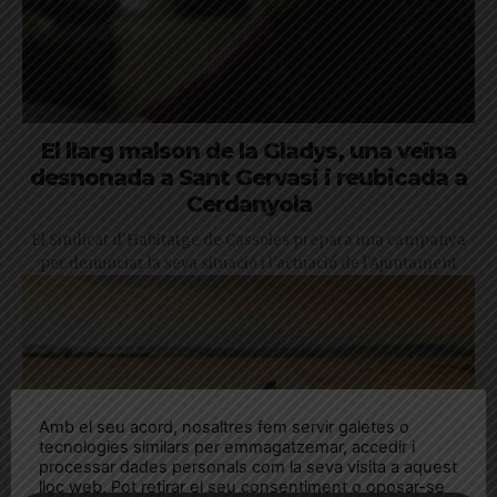
El llarg malson de la Gladys, una veïna
desnonada a Sant Gervasi i reubicada a
Cerdanyola
El Sindicat d'Habitatge de Cassoles prepara una campanya
per denunciar la seva situació i l'actuació de l'Ajuntament
Amb el seu acord, nosaltres fem servir galetes o
tecnologies similars per emmagatzemar, accedir i
processar dades personals com la seva visita a aquest
lloc web. Pot retirar el seu consentiment o oposar-se