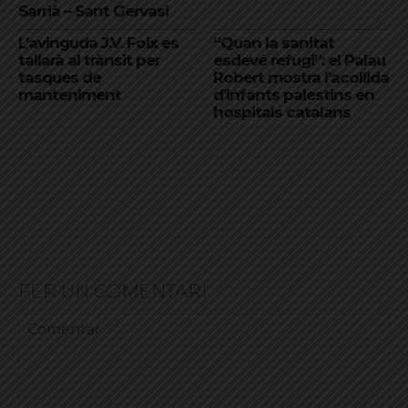
Sarrià – Sant Gervasi
L’avinguda J.V. Foix es
“Quan la sanitat
tallarà al trànsit per
esdevé refugi”: el Palau
tasques de
Robert mostra l’acollida
manteniment
d’infants palestins en
hospitals catalans
FER UN COMENTARI