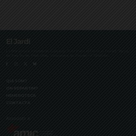
El Jardí
La Bonanova, Monterols, Galvany, Turó Parc, el Farró, el Putxet, Sarrià,
les Tres Torres, Pedralbes, Vallvidrera, les Planes i el Tibidabo
QUI SOM?
ON REPARTIM?
HEMEROTECA
CONTACTA
Associats a: