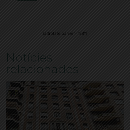
[adrotate banner="28"]
Notícies
relacionades