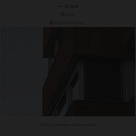
Per
El Jardí
2
min.
26 d'abril de 2023
Edific d'habitatges © Mireia Monjo