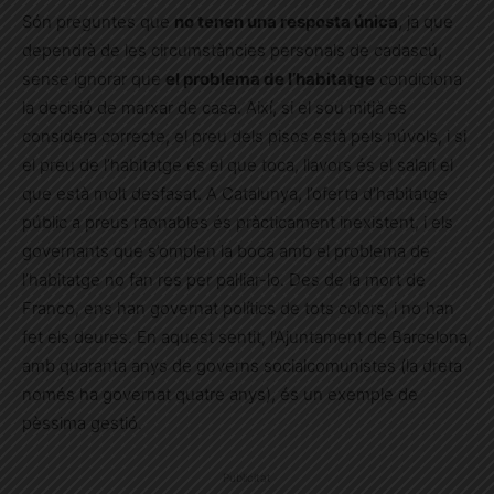
Són preguntes que
no tenen una resposta única
, ja que
dependrà de les circumstàncies personals de cadascú,
sense ignorar que
el problema de l’habitatge
condiciona
la decisió de marxar de casa. Així, si el sou mitjà es
considera correcte, el preu dels pisos està pels núvols, i si
el preu de l’habitatge és el que toca, llavors és el salari el
que està molt desfasat. A Catalunya, l’oferta d’habitatge
públic a preus raonables és pràcticament inexistent, i els
governants que s’omplen la boca amb el problema de
l’habitatge no fan res per pal·liar-lo. Des de la mort de
Franco, ens han governat polítics de tots colors, i no han
fet els deures. En aquest sentit, l’Ajuntament de Barcelona,
amb quaranta anys de governs socialcomunistes (la dreta
només ha governat quatre anys), és un exemple de
pèssima gestió.
Publicitat