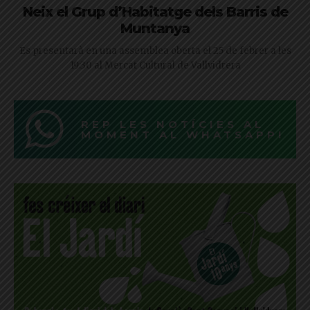
Neix el Grup d’Habitatge dels Barris de
Muntanya
Es presentarà en una assemblea oberta el 25 de febrer a les
19:30 al Mercat Cultural de Vallvidrera
REP LES NOTÍCIES AL
MOMENT AL WHATSAPP!