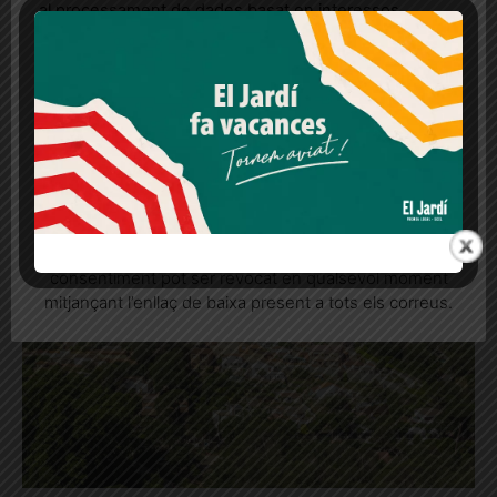
al processament de dades basat en interessos
legítims en qualsevol moment fent clic a "Ajustos de
cookies" o a la nostra Política de privacitat en aquest
lloc web. Si cliques "acceptar" dones el teu
consentiment
Poema d’homenatge a la mare
Més informació
Acceptar
Rebutjar tot
Aquest primer diumenge de maig és el Dia de la Mare
Quan l’usuari crea un compte al Diari el Jardí, dona el
seu consentiment explícit per rebre comunicacions
informatives relacionades amb el servei. Aquest
consentiment pot ser revocat en qualsevol moment
mitjançant l’enllaç de baixa present a tots els correus.