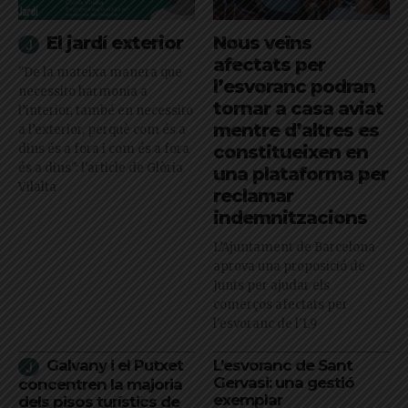
El jardí exterior
Nous veïns
afectats per
"De la mateixa manera que
l’esvoranc podran
necessito harmonia a
tornar a casa aviat
l’interior, també en necessito
mentre d’altres es
a l’exterior, perquè com és a
dins és a fora i com és a fora
constitueixen en
és a dins": l'article de Glòria
una plataforma per
Vilalta
reclamar
indemnitzacions
L’Ajuntament de Barcelona
aprova una proposició de
Junts per ajudar els
comerços afectats per
l'esvoranc de l'L9
Galvany i el Putxet
L’esvoranc de Sant
Gervasi: una gestió
concentren la majoria
exemplar
dels pisos turístics de