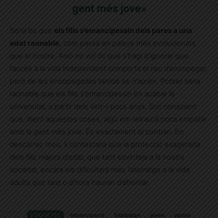
gent més jove»
Seria bo que
els fills s’emancipessin dels pares a una
edat raonable
, com passa en països més evolucionats
que el nostre. Això no vol dir que s’hagi d’ignorar que
l’accés a la vida independent comporta el risc d’ensopegar,
però de les ensopegades també se n’aprèn. Potser seria
raonable que els fills s’emancipessin en acabar la
universitat, a partir dels vint-i-pocs anys. Soc conscient
que, dient aquestes coses, algú em retraurà poca empatia
amb la gent més jove. És exactament el contrari. En
descàrrec meu, li contestaria que la protecció exagerada
dels fills majors d’edat, que tant sovinteja a la nostra
societat, encara els dificultarà més l’aterratge a la vida
adulta que tard o d’hora hauran d’afrontar.
ETIQUETES
emancipació
habitatge
joves
opinió