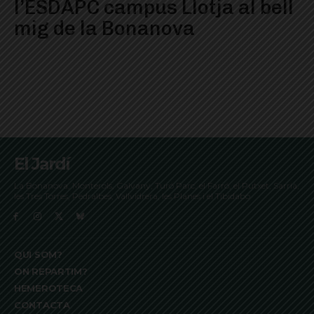
l’ESDAPC campus Llotja al bell
mig de la Bonanova
El Jardí
La Bonanova, Monterols, Galvany, Turó Parc, el Farró, el Putxet, Sarrià,
les Tres Torres, Pedralbes, Vallvidrera, les Planes i el Tibidabo
QUI SOM?
ON REPARTIM?
HEMEROTECA
CONTACTA