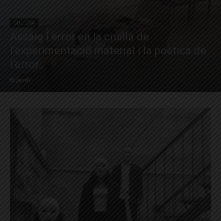
CULTURA
Assaig i error en la cruïlla de
l’experimentació material i la poètica de
l’error
El Jardí