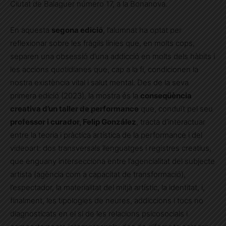
Ciutat de Balaguer número 17, a la Bonanova.
En aquesta
segona edició
, l’alumnat ha optat per
reflexionar sobre les fràgils línies que, en molts cops,
separen una obsessió d’una addicció en molts dels hàbits i
les accions quotidianes que, cap a la fi, condicionen la
nostra existència vital i salut mental. Des de la seva
primera edició (2023), la mostra és la
conseqüència
creativa d’un taller de performance
que, conduït pel seu
professor i curador, Felip González
, tracta d’interactuar
entre la teoria i pràctica artística de la performance i del
videoart: dos transversals llenguatges i registres creatius,
que enguany intersecciona entre l’agencialitat del subjecte
artista (agència com a capacitat de transformació),
l’espectador, la materialitat del mitjà artístic, la identitat, i,
finalment, les tipologies de neures, addiccions i tocs no
diagnosticats en el si de les relacions psicosocials i