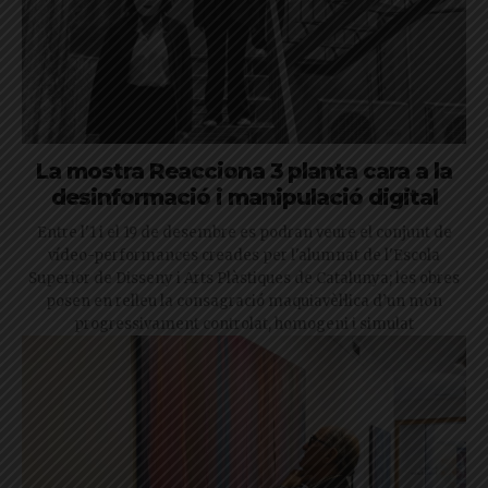
La mostra Reacciona 3 planta cara a la
desinformació i manipulació digital
Entre l'1 i el 19 de desembre es podran veure el conjunt de
vídeo-performances creades per l'alumnat de l'Escola
Superior de Disseny i Arts Plàstiques de Catalunya; les obres
posen en relleu la consagració maquiavèl·lica d’un món
progressivament controlat, homogeni i simulat