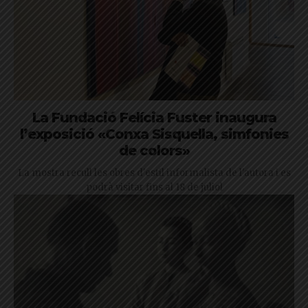
La Fundació Felícia Fuster inaugura
l’exposició «Conxa Sisquella, simfonies
de colors»
La mostra recull les obres d'estil informalista de l'autora i es
podrà visitar fins al 18 de juliol