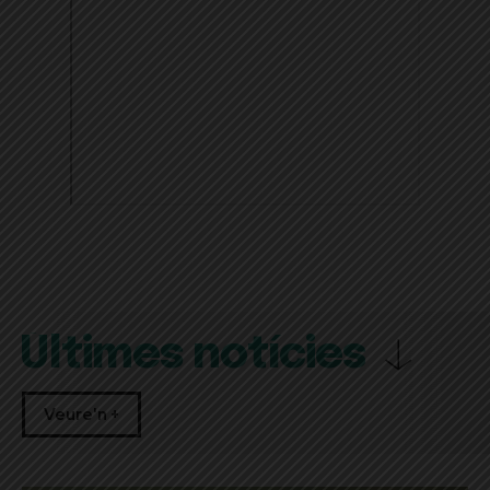
Últimes notícies
Veure'n +