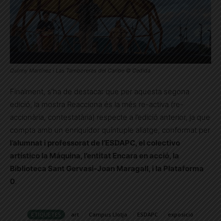
Quinny Martínez i Las Tamboreras del Caribe © Cedida
Finalment, s’ha de destacar que per aquesta segona
edició, la mostra Reacciona és la més re-activa (re-
accionària, contestatària) respecte a l’edició anterior, ja que
compta amb un enriquidor quíntuple aliatge, conformat per
l’alumnat i professorat de l’ESDAPC, el colectivo
artístico la Máquina, l’entitat Encara en acció, la
Biblioteca Sant Gervasi-Joan Maragall, i la Plataforma
0
.
ETIQUETES
art
Campus Llotja
ESDAPC
exposició