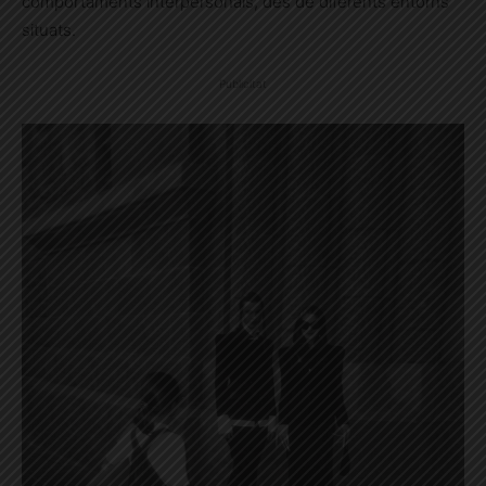
comportaments interpersonals, des de diferents entorns
situats.
Publicitat