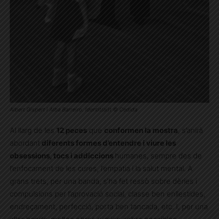
Albert Gispert i Alba Barreiro. Identit(ai)t © Cedida
Al llarg de les
12 peces
que
conformen la mostra
, s’anirà
abordant
diferents formes d’entendre i viure les
obsessions, tocs i addiccions
humanes, sempre des de
l’enfocament de les cures, l’empatia i la salut mental. A
grans trets, per una banda, s’ha fet ressò sobre dèries i
compulsions per l’aprovació social, classe ben enllestides,
endreçament, perfecció, porta ben tancada, etc. I, per una