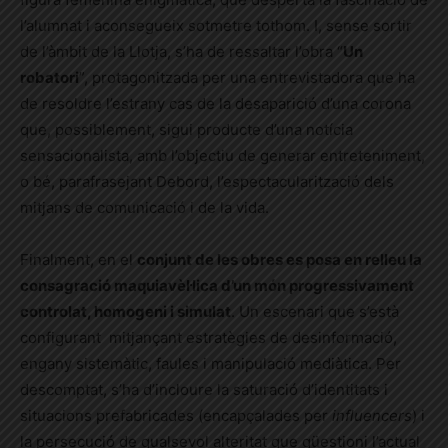
l’alumnat i aconsegueix sotmetre tothom. I,
sense sortir
de l’àmbit de la Llotja, s’ha de ressaltar l’obra “
Un
robatori
”, protagonitzada per una entrevistadora que ha
de resoldre l’estrany cas de la desaparició d’una corona
que, possiblement, sigui producte d’una notícia
sensacionalista, amb l’objectiu de generar entreteniment,
o bé, parafrasejant Debord, l’espectacularització dels
mitjans de comunicació i de la vida.
Finalment, en el
conjunt de les obres es posa en relleu la
consagració maquiavèl·lica d’un món progressivament
controlat, homogeni i simulat
. Un escenari que s’està
configurant mitjançant estratègies de desinformació,
engany sistemàtic, faules i manipulació mediàtica. Per
descomptat, s’ha d’incloure la saturació d’identitats i
situacions prefabricades (encapçalades per
influencers
) i
la persecució de qualsevol alteritat que qüestioni l’actual