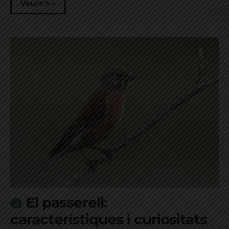
Veure'n +
El passerell:
característiques i curiositats