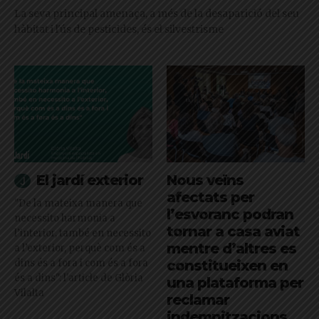
La seva principal amenaça, a més de la desaparició del seu
hàbitat i l'ús de pesticides, és el silvestrisme
El jardí exterior
Nous veïns
afectats per
"De la mateixa manera que
l’esvoranc podran
necessito harmonia a
tornar a casa aviat
l’interior, també en necessito
mentre d’altres es
a l’exterior, perquè com és a
dins és a fora i com és a fora
constitueixen en
és a dins": l'article de Glòria
una plataforma per
Vilalta
reclamar
indemnitzacions