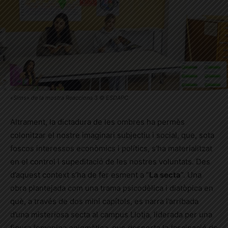
«Sims» de la mostra Reacciona 3 © ESDAPC
Altrament, la dictadura de les ombres ha permès
colonitzar el nostre imaginari subjectiu i social, que, sota
foscos interessos econòmics i polítics, s’ha materialitzat
en el control i supeditació de les nostres voluntats. Des
d’aquest context s’ha de fer esment a “
La secta
”. Una
obra plantejada com una trama psicodèlica i diatòpica en
què, a través de dos mini capítols, es narra l’arribada
d’una misteriosa secta al campus Llotja, liderada per una
figura femenina enigmàtica, que desperta la fascinació de