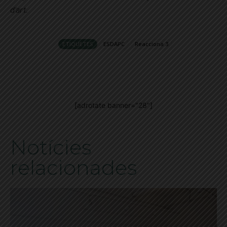
d’art.
ETIQUETES
ESDAPC
Reacciona 3
[adrotate banner="28"]
Notícies
relacionades