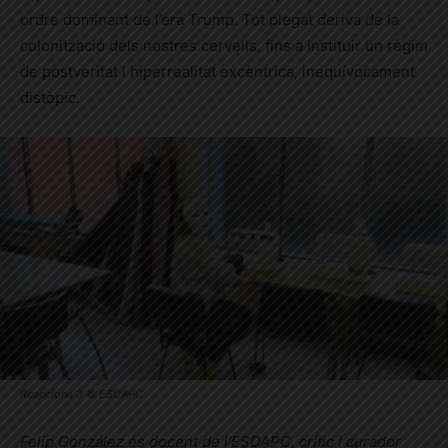
ordre dominant de l’era Trump. Tot plegat deriva de la
colonització dels nostres cervells, fins a instituir un règim
de postveritat i hiperrealitat excèntrica, inequívocament
distòpic.
Reacciona 3 © ESDAPC
Felip González és docent de l’ESDAPC, crític i curador