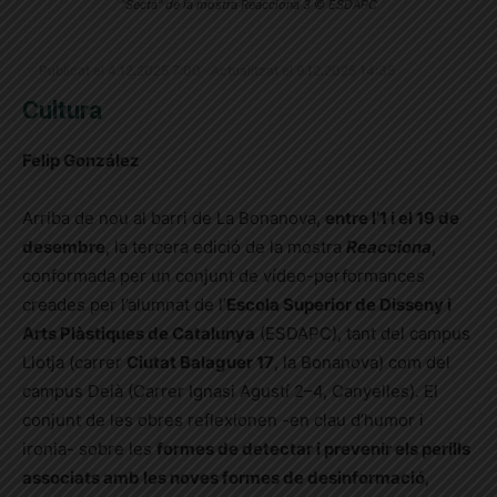
"Secta" de la mostra Reacciona 3 © ESDAPC
Publicat el 4.12.2025 7:00 · Actualitzat el 9.12.2025 14:35
Cultura
Felip González
Arriba de nou al barri de La Bonanova,
entre l’1 i el 19 de
desembre
, la tercera edició de la mostra
Reacciona
,
conformada per un conjunt de vídeo-performances
creades per l’alumnat de l’
Escola Superior de Disseny i
Arts Plàstiques de Catalunya
(ESDAPC), tant del campus
Llotja (carrer
Ciutat Balaguer 17
, la Bonanova) com del
campus Deià (Carrer Ignasi Agustí 2–4, Canyelles). El
conjunt de les obres reflexionen -en clau d’humor i
ironia- sobre les
formes de detectar i prevenir els perills
associats amb les noves formes de desinformació
,