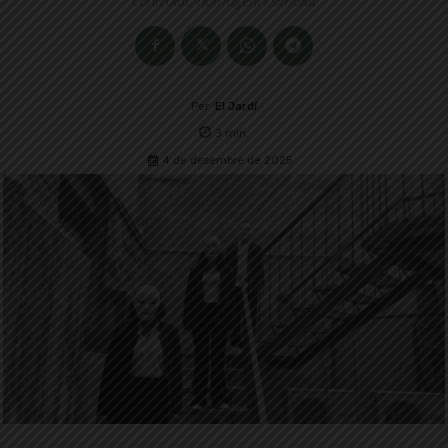
Per
El Jardí
3
min.
4 de desembre de 2025