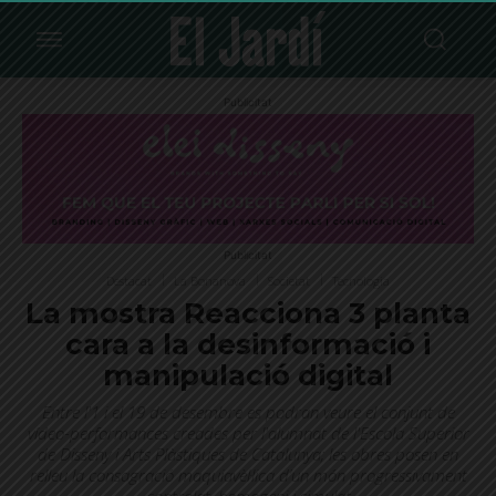
Publicitat
Publicitat
Destacat
La Bonanova
Societat
Tecnologia
La mostra Reacciona 3 planta
cara a la desinformació i
manipulació digital
Entre l'1 i el 19 de desembre es podran veure el conjunt de
vídeo-performances creades per l'alumnat de l'Escola Superior
de Disseny i Arts Plàstiques de Catalunya; les obres posen en
relleu la consagració maquiavèl·lica d’un món progressivament
controlat, homogeni i simulat