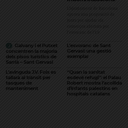
L’Ajuntament de Barcelona
aprova una proposició de
Junts per ajudar els
comerços afectats per
l'esvoranc de l'L9
Galvany i el Putxet
L’esvoranc de Sant
Gervasi: una gestió
concentren la majoria
exemplar
dels pisos turístics de
Sarrià – Sant Gervasi
L’avinguda J.V. Foix es
“Quan la sanitat
tallarà al trànsit per
esdevé refugi”: el Palau
tasques de
Robert mostra l’acollida
manteniment
d’infants palestins en
hospitals catalans