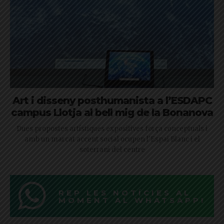
Art i disseny posthumanista a l’ESDAPC
campus Llotja al bell mig de la Bonanova
Dues propostes artístiques expositives força conceptuals i
amb un marcat accent social ocupen l'Espai Blanc i el
soterrani del centre
REP LES NOTÍCIES AL
MOMENT AL WHATSAPP!