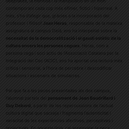
deepfakes
, la mentida i la manipulació en un món
contemporani cada cop més efímer, fictici i hiperreal. A
més, s’ha d’afegir que, gràcies a la incorporació del
professor i filòsof
Joan Heras
, responsable de la mateixa
assignatura al campus Deià, ens ha interpel·lat sobre la
necessitat de la democratització i el gaudi estètic de la
cultura envers les persones cegues
. Heras, com a
persona cega i soci actiu de l’Associació Catalana per la
Integració del Cec (ACIC), ens ha aportat una lectura més
crítica i sensorial, a l’hora de percebre i descodificar
situacions i escenaris de simulacres.
Pel que fa a les peces presentades als dos campus,
l’alumnat parteix del
pensament de Jean Baudrillard i
Guy Debord
, a partir de les repercussions de l’actual
cultura digital que sacseja i fragmenta l’autenticitat i
veracitat de les experiències afectives, perceptives i
projectuals. En aquesta línia, cal assenyalar la peça