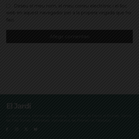
Deseu el meu nom, el meu correu electrònic i el lloc
web en aquest navegador per a la propera vegada que ho
faci.
El Jardí
La Bonanova, Monterols, Galvany, Turó Parc, el Farró, el Putxet, Sarrià,
les Tres Torres, Pedralbes, Vallvidrera, les Planes i el Tibidabo