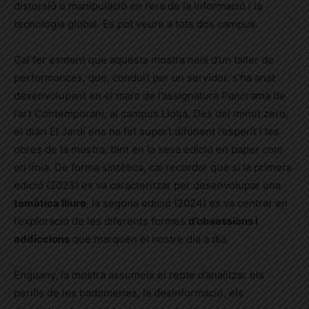
distorsió o manipulació en l’era de la informació i la
tecnologia global. Es pot veure a tots dos campus.
Cal fer esment que aquesta mostra neix d’un taller de
performances, que, conduït per un servidor, s’ha anat
desenvolupant en el marc de l’assignatura Panorama de
l’art Contemporani, al campus Llotja. Des del minut zero,
el diari
El Jardí
ens ha fet suport difonent l’esperit i les
obres de la mostra, tant en la seva edició en paper com
en línia. De forma sintètica, cal recordar que si la primera
edició (2023) es va caracteritzar per desenvolupar una
temàtica lliure
, la segona edició (2024) es va centrar en
l’exploració de les diferents formes
d’obsessions i
addiccions
que marquen el nostre dia a dia.
Enguany, la mostra assumeix el repte d’analitzar els
perills de les badomeries, la desinformació, els