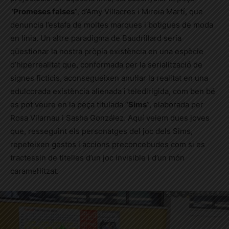
“
Promeses falses
”, d’Amy Villacres i Mireia Martí, que
denuncia l’estafa de moltes marques i botigues de moda
en línia. Un altre paradigma de Baudrillard seria
qüestionar la nostra pròpia existència en una espècie
d’hiperrealitat que, conformada per la serialització de
signes ficticis, aconsegueixen anul·lar la realitat en una
edulcorada existència alienada i teledirigida, com ben bé
es pot veure en la peça titulada “
Sims
”, elaborada per
Rosa Vilarnau i Sasha González. Aquí veiem dues joves
que, resseguint els personatges del joc dels Sims,
repeteixen gestos i accions preconcebudes com si es
tractessin de titelles d’un joc invisible i d’un món
caramel·litzat.