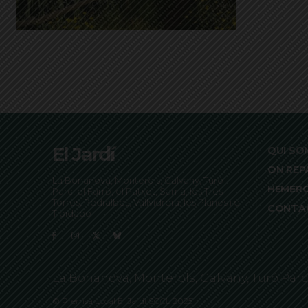
El Jardí
QUI SO
ON REP
La Bonanova, Monterols, Galvany, Turó
HEMER
Parc, el Farró, el Putxet, Sarrià, les Tres
Torres, Pedralbes, Vallvidrera, les Planes i el
CONTA
Tibidabo
La Bonanova, Monterols, Galvany, Turó Parc, el
© Premsa Local El Jardí SCCL 2025