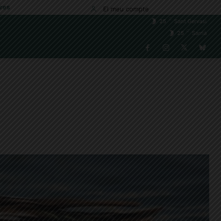
res
El meu compte
C
25
Sant Gervasi
C
25
Sarrià