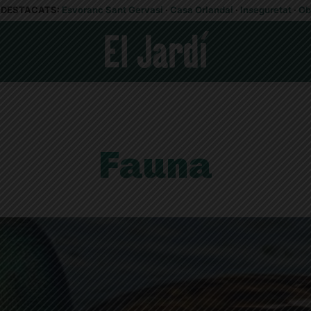
DESTACATS:
Esvoranc Sant Gervasi
·
Casa Orlandai
·
Inseguretat
·
Ob
Fauna