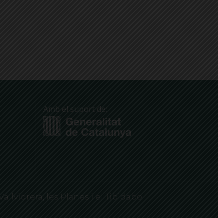
Amb el suport de:
Vallvidrera, les Planes i el Tibidabo