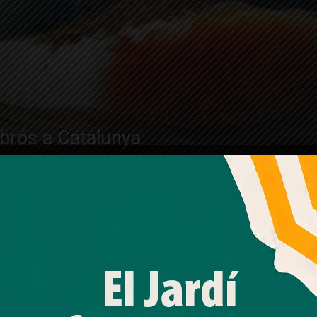
mbrós a Catalunya
Amb el seu acord, nosaltres fem servir galetes o
tecnologies similars per emmagatzemar, accedir i
processar dades personals com la seva visita a aquest lloc
web. Pot retirar el seu consentiment o oposar-se al
processament de dades basat en interessos legítims en
 blanc, un ocell
qualsevol moment fent clic a "Ajustos de cookies" o a la
nostra Política de privacitat en aquest lloc web. Si cliques
ari de les
"acceptar" dones el teu consentiment