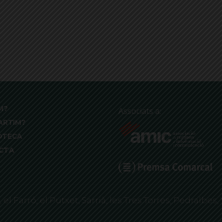
M?
Associats a:
ARTIM?
OTECA
CTA
 Farró, el Putxet, Sarrià, les Tres Torres, Pedralbes, 