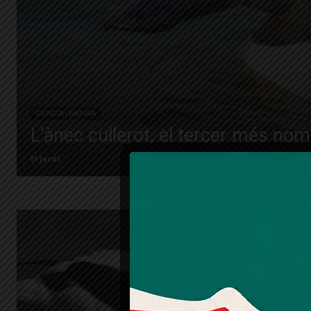
CIÈNCIA I NATURA
L’ànec cullerot, el tercer més no
El Jardí
L’ànec
origin