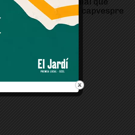
ocell colonial que
s’activa al capvespre
i a l’alba