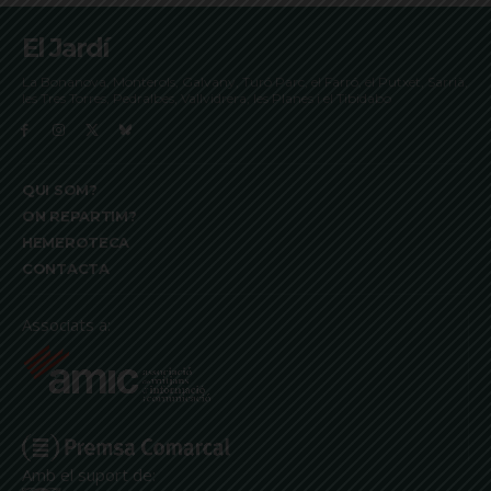
El Jardí
La Bonanova, Monterols, Galvany, Turó Parc, el Farró, el Putxet, Sarrià,
les Tres Torres, Pedralbes, Vallvidrera, les Planes i el Tibidabo
QUI SOM?
ON REPARTIM?
HEMEROTECA
CONTACTA
Associats a:
Amb el suport de: