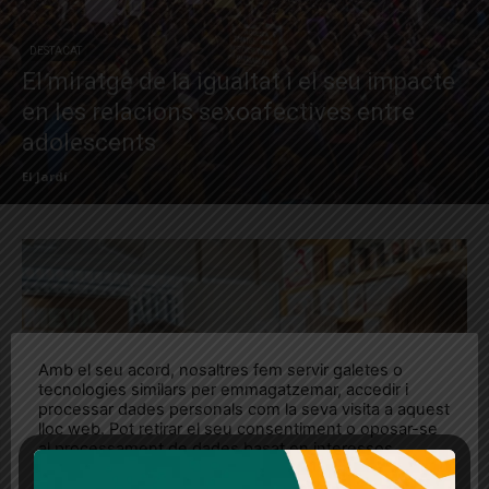
DESTACAT
El miratge de la igualtat i el seu impacte
en les relacions sexoafectives entre
adolescents
El Jardí
Amb el seu acord, nosaltres fem servir galetes o
tecnologies similars per emmagatzemar, accedir i
processar dades personals com la seva visita a aquest
lloc web. Pot retirar el seu consentiment o oposar-se
al processament de dades basat en interessos
legítims en qualsevol moment fent clic a "Ajustos de
cookies" o a la nostra Política de privacitat en aquest