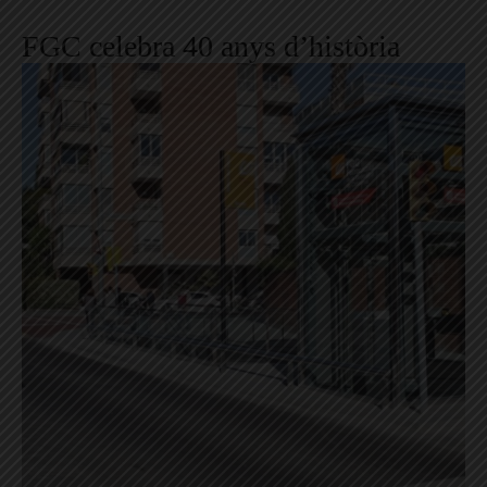
FGC celebra 40 anys d’història