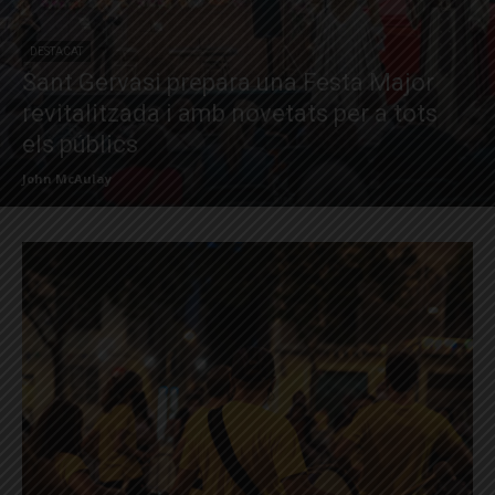
DESTACAT
Sant Gervasi prepara una Festa Major
revitalitzada i amb novetats per a tots
els públics
John McAulay