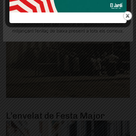
Quan l’usuari crea un compte al Diari el Jardí, dona el
seu consentiment explícit per rebre comunicacions
informatives relacionades amb el servei. Aquest
consentiment pot ser revocat en qualsevol moment
mitjançant l’enllaç de baixa present a tots els correus.
L’envelat de Festa Major