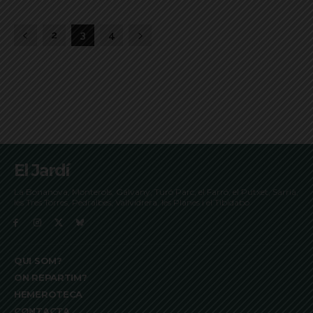
2
3
4
El Jardí
La Bonanova, Monterols, Galvany, Turó Parc, el Farró, el Putxet, Sarrià,
les Tres Torres, Pedralbes, Vallvidrera, les Planes i el Tibidabo
QUI SOM?
ON REPARTIM?
HEMEROTECA
CONTACTA