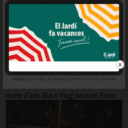
al processament de dades basat en interessos
legítims en qualsevol moment fent clic a "Ajustos de
cookies" o a la nostra Política de privacitat en aquest
lloc web. Si cliques "acceptar" dones el teu
consentiment
Més informació
Acceptar
Rebutjar tot
Quan l’usuari crea un compte al Diari el Jardí, dona el
seu consentiment explícit per rebre comunicacions
informatives relacionades amb el servei. Aquest
consentiment pot ser revocat en qualsevol moment
mitjançant l’enllaç de baixa present a tots els correus.
Veïns de Mas Sauró porten
més d’un dia i mig sense llum