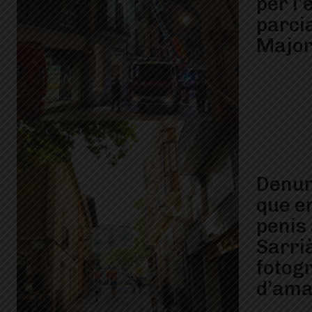
per l
parci
Major
Denun
que e
penis
Sarrià
fotog
d’ama