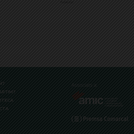
Publicitat
M?
Associats a:
ARTIM?
OTECA
CTA