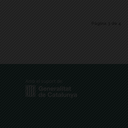
Pàgina 3 de 4
Amb el suport de: