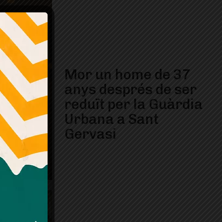
Mor un home de 37
anys després de ser
reduït per la Guàrdia
Urbana a Sant
Gervasi