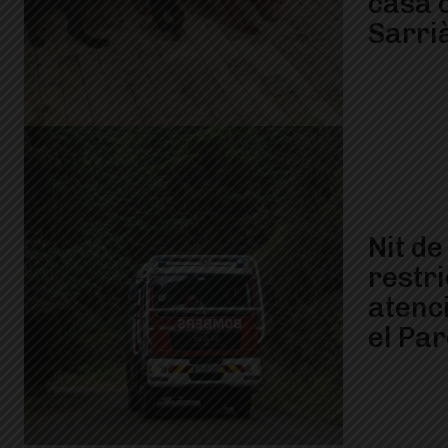
casa 
Sarri
Nit de
restri
atenc
el Par