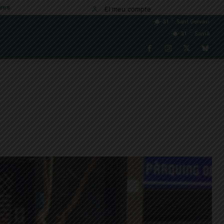
res
El meu compte
C
31
Sant Gervasi
C
31
Sarrià