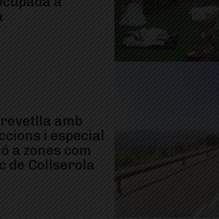
ocupada a
à
 revetlla amb
ccions i especial
ió a zones com
c de Collserola