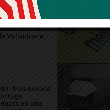
ntellada una
ació de
uana en una
de Vallvidrera
ten tres gossos
tortuga
onats en una