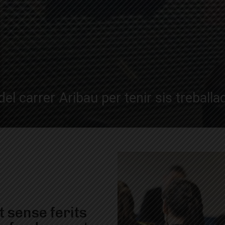
el carrer Aribau per tenir sis treball
 sense ferits