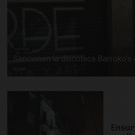
DESTACAT
Sancionen la discoteca Barroko’s d
El Jardí
Ensurt