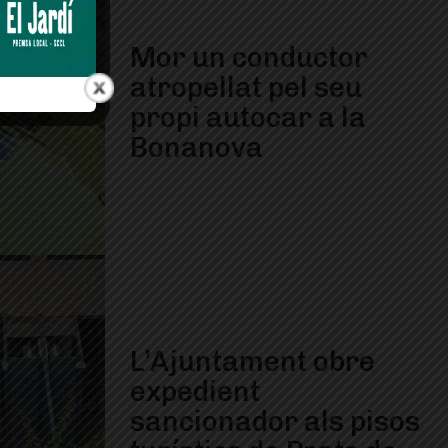
Mor un conductor
atropellat pel seu
propi autocar a la
Bonanova
L’Ajuntament obre
expedient
sancionador als pisos