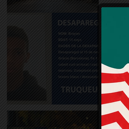
Locali
el me
desap
al bar