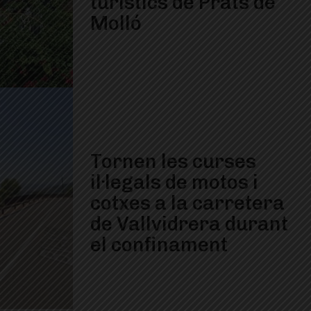
turístics de Prats de
Molló
Tornen les curses
il·legals de motos i
cotxes a la carretera
de Vallvidrera durant
el confinament