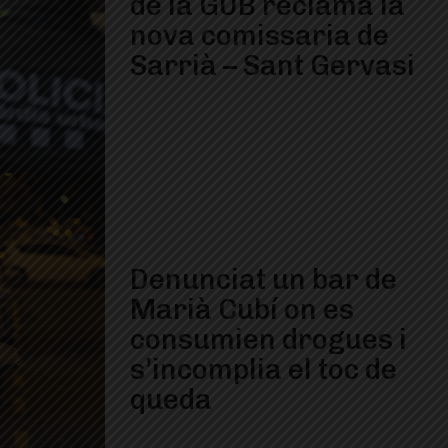
de la GUB reclama la
nova comissaria de
Sarrià – Sant Gervasi
Denunciat un bar de
Marià Cubí on es
consumien drogues i
s’incomplia el toc de
queda