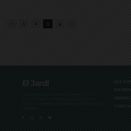
1
2
3
4
El Jardí
QUI SO
ON REP
La Bonanova, Monterols, Galvany, Turó
HEMER
Parc, el Farró, el Putxet, Sarrià, les Tres
Torres, Pedralbes, Vallvidrera, les Planes i el
CONTA
Tibidabo