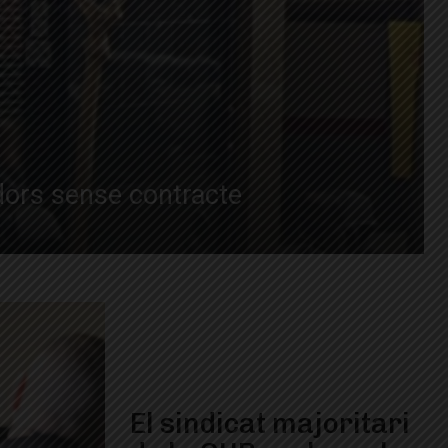
adors sense contracte
El sindicat majoritari