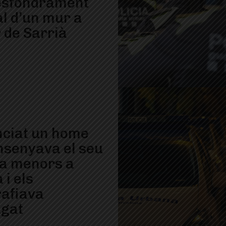
’esfondrament
al d’un mur a
 de Sarrià
ciat un home
nsenyava el seu
 a menors a
 i els
rafiava
gat