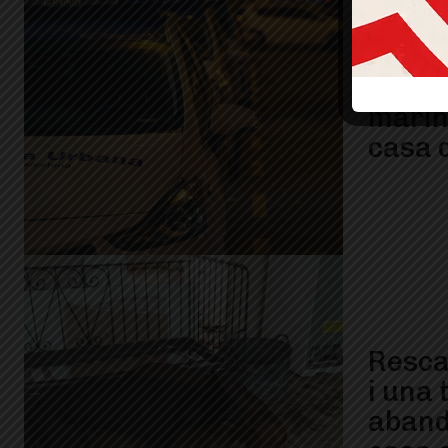
Desma
plant
marih
casa 
Resca
i una 
aband