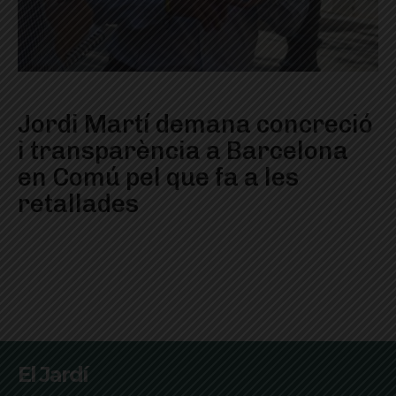
Jordi Martí demana concreció
i transparència a Barcelona
en Comú pel que fa a les
retallades
El Jardí