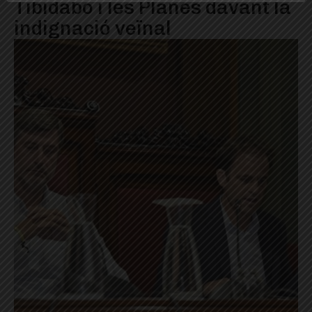
Tibidabo i les Planes davant la
indignació veïnal