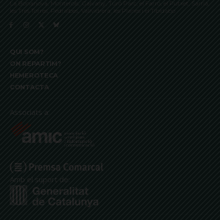
La Bonanova, Monterols, Galvany, Turó Parc, el Farró, el Putxet, Sarrià,
les Tres Torres, Pedralbes, Vallvidrera, les Planes i el Tibidabo
QUI SOM?
ON REPARTIM?
HEMEROTECA
CONTACTA
Associats a:
Amb el suport de: