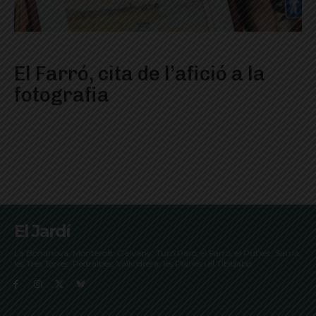
El Farró, cita de l’afició a la
fotografia
El Jardí
La Bonanova, Monterols, Galvany, Turó Parc, el Farró, el Putxet, Sarrià,
les Tres Torres, Pedralbes, Vallvidrera, les Planes i el Tibidabo