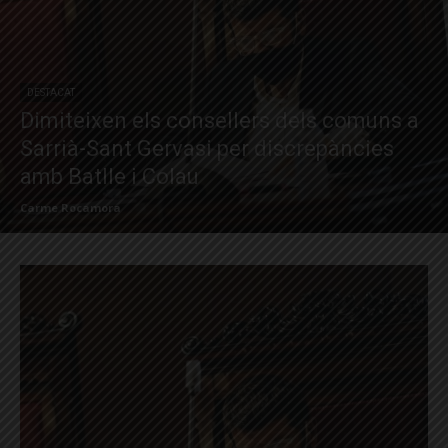
DESTACAT
Dimiteixen els consellers dels comuns a
Sarrià-Sant Gervasi per discrepàncies
amb Batlle i Colau
Carme Rocamora