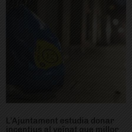
L’Ajuntament estudia donar
incentius al veïnat que millor