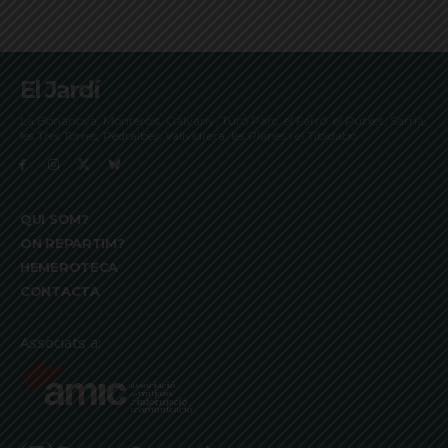
El Jardí
La Bonanova, Monterols, Galvany, Turó Parc, el Farró, el Putxet, Sarrià,
les Tres Torres, Pedralbes, Vallvidrera, les Planes i el Tibidabo
QUI SOM?
ON REPARTIM?
HEMEROTECA
CONTACTA
Associats a: