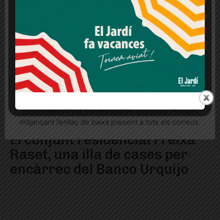
legítims en qualsevol moment fent clic a "Ajustos de
cookies" o a la nostra Política de privacitat en aquest
lloc web. Si cliques "acceptar" dones el teu
consentiment
Més informació
Acceptar
Rebutjar tot
Quan l’usuari crea un compte al Diari el Jardí, dona el
seu consentiment explícit per rebre comunicacions
informatives relacionades amb el servei. Aquest
consentiment pot ser revocat en qualsevol moment
mitjançant l’enllaç de baixa present a tots els correus.
El conjunt residencial Freixa
Raset, una illa de cases per
encàrrec del Banco Urquijo