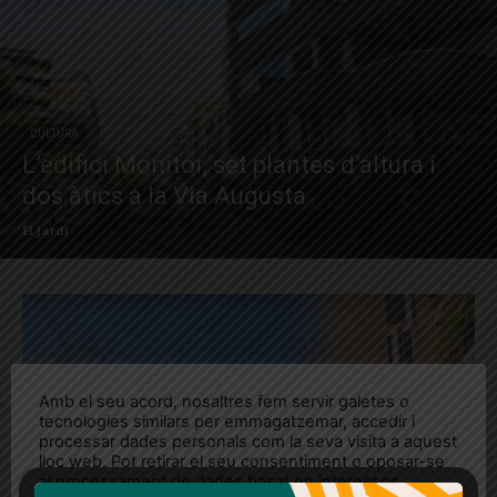
CULTURA
L’edifici Monitor, set plantes d’altura i
dos àtics a la Via Augusta
El Jardí
Amb el seu acord, nosaltres fem servir galetes o
tecnologies similars per emmagatzemar, accedir i
processar dades personals com la seva visita a aquest
lloc web. Pot retirar el seu consentiment o oposar-se
al processament de dades basat en interessos